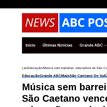
Início
Últimas Notícias
Grande ABC
Lar
Educação
Música sem barreiras: educadora de São C
Educação
Grande ABC
Mais
São Caetano Do Sul
Ú
Música sem barrei
São Caetano vence