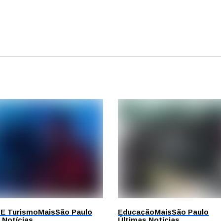
 E Turismo
Mais
São Paulo
Educação
Mais
São Paulo
 Notícias
Últimas Notícias