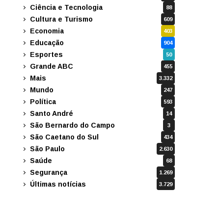
Ciência e Tecnologia
88
Cultura e Turismo
609
Economia
403
Educação
904
Esportes
50
Grande ABC
455
Mais
3.332
Mundo
247
Política
593
Santo André
14
São Bernardo do Campo
3
São Caetano do Sul
434
São Paulo
2.630
Saúde
68
Segurança
1.269
Últimas notícias
3.729