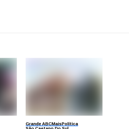
Grande ABC
Mais
Política
São Caetano Do Sul