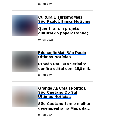
começa neste sábado com
07/08/2026
gastronomia, música e
solidariedade
Cultura E Turismo
Mais
São Paulo
Últimas Notícias
Quer tirar um projeto
cultural do papel? Conheça
os principais editais
07/08/2026
disponíveis em São Paulo
Educação
Mais
São Paulo
Últimas Notícias
Provão Paulista Seriado:
confira edital com 15,8 mil
vagas para ensino superior
06/08/2026
público
Grande ABC
Mais
Política
São Caetano Do Sul
Últimas Notícias
São Caetano tem o melhor
desempenho no Mapa da
Desigualdade da Grande SP
06/08/2026