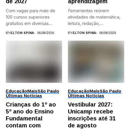
de 2027
aprendizagem
Com vagas para mais de
Ferramentas reúnem
100 cursos superiores
atividades de matemática,
gratuitos em diversas
leitura, redação,
áreas,...
programação, idiomas e
BY
ELTON SPINA
06/08/2026
BY
ELTON SPINA
06/08/2026
preparação para...
Educação
Mais
São Paulo
Educação
Mais
São Paulo
Últimas Notícias
Últimas Notícias
Crianças do 1º ao
Vestibular 2027:
5º ano do Ensino
Unicamp recebe
Fundamental
inscrições até 31
contam com
de agosto