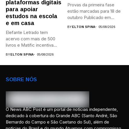
plataformas digitais
Provas da primeira fase
para apoiar
estão marcadas para 18 de
estudos na escola
outubro Publicado em...
e em casa
BY
ELTON SPINA
05/08/2026
Elefante Letrado tem
acervo com mais de 500
livros e Matific incentiva...
BY
ELTON SPINA
05/08/2026
SOBRE NÓS
O News ABC Post é um portal de notícias independente,
dedicado à cobertura do Grande ABC (Santo André, São
Bernardo do Campo e São Caetano do Sul), além de
notícias do Brasil e do mundo.Atuamos com compromisso