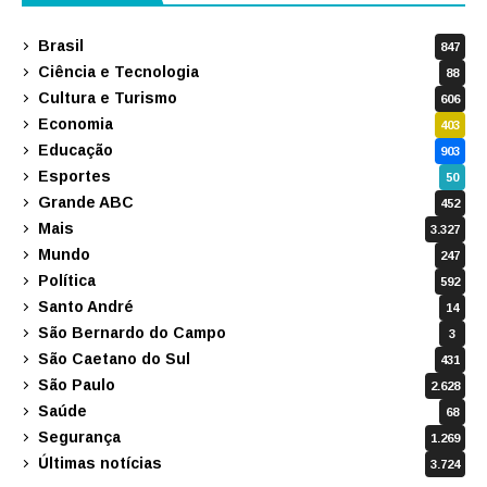
Brasil
847
Ciência e Tecnologia
88
Cultura e Turismo
606
Economia
403
Educação
903
Esportes
50
Grande ABC
452
Mais
3.327
Mundo
247
Política
592
Santo André
14
São Bernardo do Campo
3
São Caetano do Sul
431
São Paulo
2.628
Saúde
68
Segurança
1.269
Últimas notícias
3.724