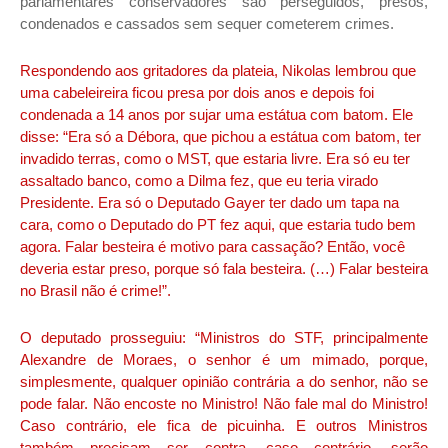
parlamentares conservadores são perseguidos, presos,
condenados e cassados sem sequer cometerem crimes.
Respondendo aos gritadores da plateia, Nikolas lembrou que
uma cabeleireira ficou presa por dois anos e depois foi
condenada a 14 anos por sujar uma estátua com batom. Ele
disse: “Era só a Débora, que pichou a estátua com batom, ter
invadido terras, como o MST, que estaria livre. Era só eu ter
assaltado banco, como a Dilma fez, que eu teria virado
Presidente. Era só o Deputado Gayer ter dado um tapa na
cara, como o Deputado do PT fez aqui, que estaria tudo bem
agora. Falar besteira é motivo para cassação? Então, você
deveria estar preso, porque só fala besteira. (…) Falar besteira
no Brasil não é crime!”.
O deputado prosseguiu: “Ministros do STF, principalmente
Alexandre de Moraes, o senhor é um mimado, porque,
simplesmente, qualquer opinião contrária a do senhor, não se
pode falar. Não encoste no Ministro! Não fale mal do Ministro!
Caso contrário, ele fica de picuinha. E outros Ministros
também precisam ser contra, caso contrário, serão