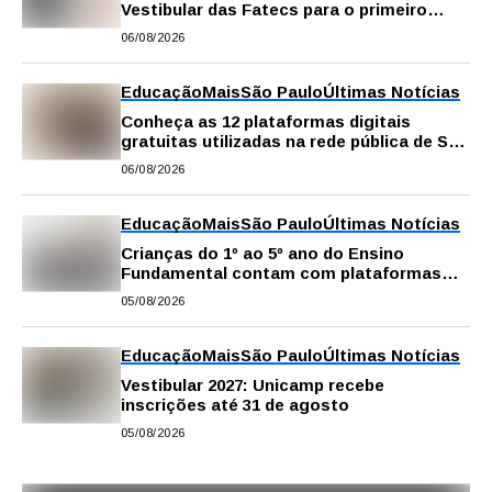
Vestibular das Fatecs para o primeiro
semestre de 2027
06/08/2026
Educação
Mais
São Paulo
Últimas Notícias
Conheça as 12 plataformas digitais
gratuitas utilizadas na rede pública de SP
para reforçar a aprendizagem
06/08/2026
Educação
Mais
São Paulo
Últimas Notícias
Crianças do 1º ao 5º ano do Ensino
Fundamental contam com plataformas
digitais para apoiar estudos na escola e
05/08/2026
em casa
Educação
Mais
São Paulo
Últimas Notícias
Vestibular 2027: Unicamp recebe
inscrições até 31 de agosto
05/08/2026