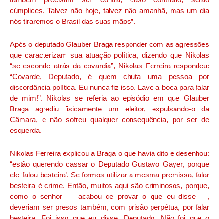
cúmplices. Talvez não hoje, talvez não amanhã, mas um dia
nós tiraremos o Brasil das suas mãos”.
Após o deputado Glauber Braga responder com as agressões
que caracterizam sua atuação política, dizendo que Nikolas
“se esconde atrás da covardia”, Nikolas Ferreira respondeu:
“Covarde, Deputado, é quem chuta uma pessoa por
discordância política. Eu nunca fiz isso. Lave a boca para falar
de mim!”. Nikolas se referia ao episódio em que Glauber
Braga agrediu fisicamente um eleitor, expulsando-o da
Câmara, e não sofreu qualquer consequência, por ser de
esquerda.
Nikolas Ferreira explicou a Braga o que havia dito e desenhou:
“estão querendo cassar o Deputado Gustavo Gayer, porque
ele ‘falou besteira’. Se formos utilizar a mesma premissa, falar
besteira é crime. Então, muitos aqui são criminosos, porque,
como o senhor — acabou de provar o que eu disse —,
deveriam ser presos também, com prisão perpétua, por falar
besteira. Foi isso que eu disse, Deputado. Não foi que o