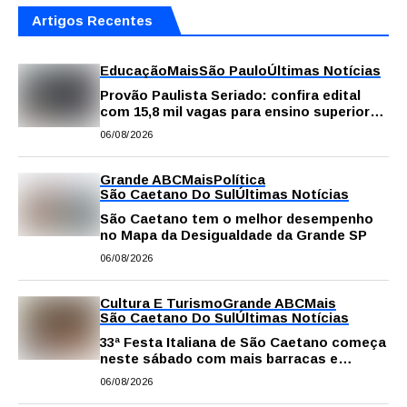
Artigos Recentes
Educação
Mais
São Paulo
Últimas Notícias
Provão Paulista Seriado: confira edital
com 15,8 mil vagas para ensino superior
público
06/08/2026
Grande ABC
Mais
Política
São Caetano Do Sul
Últimas Notícias
São Caetano tem o melhor desempenho
no Mapa da Desigualdade da Grande SP
06/08/2026
Cultura E Turismo
Grande ABC
Mais
São Caetano Do Sul
Últimas Notícias
33ª Festa Italiana de São Caetano começa
neste sábado com mais barracas e
novidades em decoração e atrações
06/08/2026