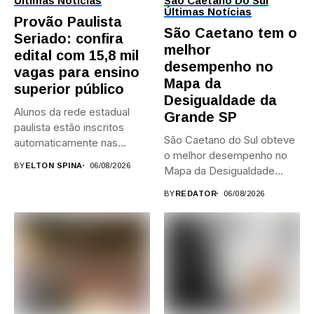
Últimas Notícias
São Caetano Do Sul
Últimas Notícias
Provão Paulista
São Caetano tem o
Seriado: confira
melhor
edital com 15,8 mil
desempenho no
vagas para ensino
Mapa da
superior público
Desigualdade da
Alunos da rede estadual
Grande SP
paulista estão inscritos
São Caetano do Sul obteve
automaticamente nas
o melhor desempenho no
provas; Candidatos da...
BY
ELTON SPINA
06/08/2026
Mapa da Desigualdade...
BY
REDATOR
06/08/2026