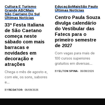
Cultura E Turismo
Educação
Mais
São Paulo
Grande ABC
Mais
Últimas Notícias
São Caetano Do Sul
Centro Paula Souza
Últimas Notícias
divulga calendário
33ª Festa Italiana
do Vestibular das
de São Caetano
Fatecs para o
começa neste
primeiro semestre
sábado com mais
de 2027
barracas e
novidades em
Com vagas para mais de
decoração e
100 cursos superiores
gratuitos em diversas
atrações
áreas,...
Chega o mês de agosto e,
BY
ELTON SPINA
06/08/2026
com ele, os sons, sabores
e...
BY
REDATOR
06/08/2026