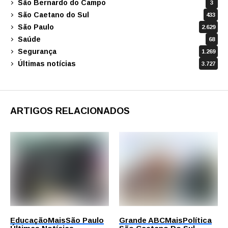
São Bernardo do Campo
3
São Caetano do Sul
433
São Paulo
2.629
Saúde
68
Segurança
1.269
Últimas notícias
3.727
ARTIGOS RELACIONADOS
Educação
Mais
São Paulo
Grande ABC
Mais
Política