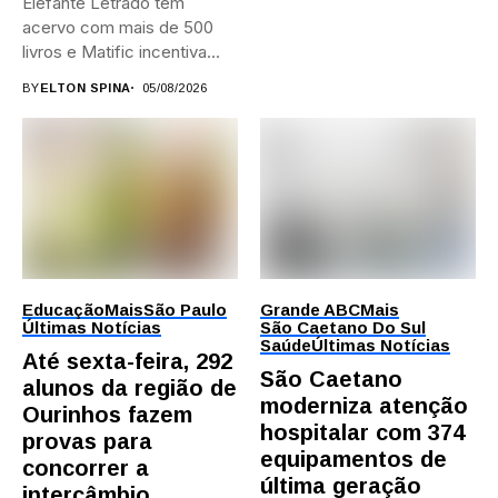
Elefante Letrado tem
acervo com mais de 500
livros e Matific incentiva...
BY
ELTON SPINA
05/08/2026
Educação
Mais
São Paulo
Grande ABC
Mais
Últimas Notícias
São Caetano Do Sul
Saúde
Últimas Notícias
Até sexta-feira, 292
São Caetano
alunos da região de
moderniza atenção
Ourinhos fazem
hospitalar com 374
provas para
equipamentos de
concorrer a
última geração
intercâmbio