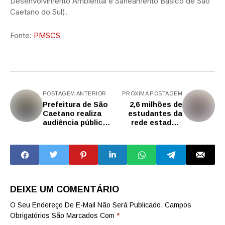
Desenvolvimento Ambiental e Saneamento Básico de São
Caetano do Sul).
Fonte:
PMSCS
POSTAGEM ANTERIOR
PRÓXIMA POSTAGEM
Prefeitura de São
2,6 milhões de
Caetano realiza
estudantes da
audiência pública
rede estadual
para discussão
fazem a Prova
das diretrizes
Paulista do 3º
orçamentárias de
bimestre
2026
DEIXE UM COMENTÁRIO
O Seu Endereço De E-Mail Não Será Publicado.
Campos
Obrigatórios São Marcados Com
*