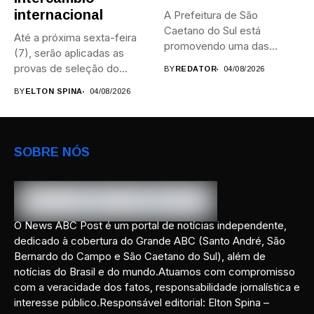
internacional
A Prefeitura de São
Caetano do Sul está
Até a próxima sexta-feira
promovendo uma das
(7), serão aplicadas as
maiores...
provas de seleção do...
BY
REDATOR
04/08/2026
BY
ELTON SPINA
04/08/2026
SOBRE NÓS
O News ABC Post é um portal de notícias independente,
dedicado à cobertura do Grande ABC (Santo André, São
Bernardo do Campo e São Caetano do Sul), além de
notícias do Brasil e do mundo.Atuamos com compromisso
com a veracidade dos fatos, responsabilidade jornalística e
interesse público.Responsável editorial: Elton Spina –