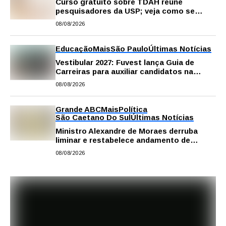
Curso gratuito sobre TDAH reúne
pesquisadores da USP; veja como se
inscrever
08/08/2026
Educação
Mais
São Paulo
Últimas Notícias
Vestibular 2027: Fuvest lança Guia de
Carreiras para auxiliar candidatos na
escolha da profissão
08/08/2026
Grande ABC
Mais
Política
São Caetano Do Sul
Últimas Notícias
Ministro Alexandre de Moraes derruba
liminar e restabelece andamento de
comissão processante contra vereador
08/08/2026
Matheus Gianello