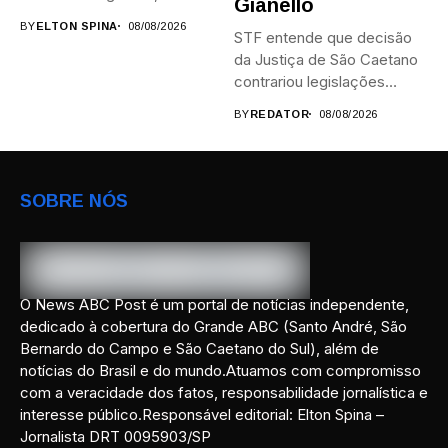
Gianello
campi,...
BY
ELTON SPINA
08/08/2026
STF entende que decisão
da Justiça de São Caetano
contrariou legislações
federais...
BY
REDATOR
08/08/2026
SOBRE NÓS
O News ABC Post é um portal de notícias independente,
dedicado à cobertura do Grande ABC (Santo André, São
Bernardo do Campo e São Caetano do Sul), além de
notícias do Brasil e do mundo.Atuamos com compromisso
com a veracidade dos fatos, responsabilidade jornalística e
interesse público.Responsável editorial: Elton Spina –
Jornalista DRT 0095903/SP