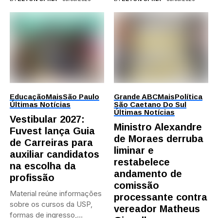
Educação
Mais
São Paulo
Grande ABC
Mais
Política
Últimas Notícias
São Caetano Do Sul
Últimas Notícias
Vestibular 2027:
Ministro Alexandre
Fuvest lança Guia
de Moraes derruba
de Carreiras para
liminar e
auxiliar candidatos
restabelece
na escolha da
andamento de
profissão
comissão
Material reúne informações
processante contra
sobre os cursos da USP,
vereador Matheus
formas de ingresso,