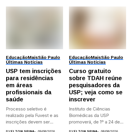
Educação
Mais
São Paulo
Educação
Mais
São Paulo
Últimas Notícias
Últimas Notícias
USP tem inscrições
Curso gratuito
para residências
sobre TDAH reúne
em áreas
pesquisadores da
profissionais da
USP; veja como se
saúde
inscrever
Processo seletivo é
Instituto de Ciências
realizado pela Fuvest e as
Biomédicas da USP
inscrições devem ser
promoverá, de 1º a 24 de...
feitas...
BY
ELTON SPINA
09/08/2026
BY
ELTON SPINA
08/08/2026