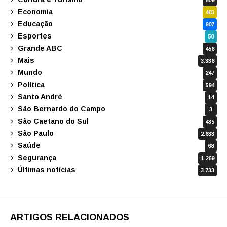
Economia
403
Educação
907
Esportes
50
Grande ABC
456
Mais
3.336
Mundo
247
Política
594
Santo André
14
São Bernardo do Campo
3
São Caetano do Sul
435
São Paulo
2.633
Saúde
68
Segurança
1.269
Últimas notícias
3.733
ARTIGOS RELACIONADOS