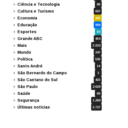
Ciência e Tecnologia
88
Cultura e Turismo
607
Economia
403
Educação
904
Esportes
50
Grande ABC
454
Mais
3.330
Mundo
247
Política
593
Santo André
14
São Bernardo do Campo
3
São Caetano do Sul
433
São Paulo
2.629
Saúde
68
Segurança
1.269
Últimas notícias
3.727