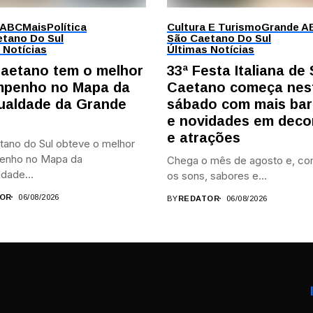
 ABC
Mais
Política
Cultura E Turismo
Grande A
tano Do Sul
São Caetano Do Sul
 Notícias
Últimas Notícias
aetano tem o melhor
33ª Festa Italiana de
penho no Mapa da
Caetano começa nes
ualdade da Grande
sábado com mais bar
e novidades em deco
e atrações
tano do Sul obteve o melhor
enho no Mapa da
Chega o mês de agosto e, co
dade...
os sons, sabores e...
OR
06/08/2026
BY
REDATOR
06/08/2026