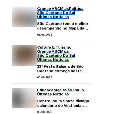
Grande ABC
Mais
Política
São Caetano Do Sul
Últimas Notícias
São Caetano tem o melhor
desempenho no Mapa da
Desigualdade da Grande SP
06/08/2026
Cultura E Turismo
Grande ABC
Mais
São Caetano Do Sul
Últimas Notícias
33ª Festa Italiana de São
Caetano começa neste
sábado com mais barracas
06/08/2026
e novidades em decoração
e atrações
Educação
Mais
São Paulo
Últimas Notícias
Centro Paula Souza divulga
calendário do Vestibular
das Fatecs para o primeiro
06/08/2026