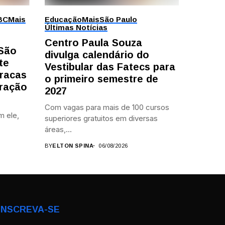
BC
Mais
Educação
Mais
São Paulo
Últimas Notícias
Centro Paula Souza
 São
divulga calendário do
te
Vestibular das Fatecs para
racas
o primeiro semestre de
ração
2027
Com vagas para mais de 100 cursos
m ele,
superiores gratuitos em diversas
áreas,...
BY
ELTON SPINA
06/08/2026
INSCREVA-SE