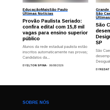
Educação
Mais
São Paulo
Grande
Últimas Notícias
São Cae
Últimas
Provão Paulista Seriado:
São C
confira edital com 15,8 mil
desem
vagas para ensino superior
Desig
público
SP
Alunos da rede estadual paulista estão
São Cae
inscritos automaticamente nas provas;
desemp
Candidatos da...
Desigual
BY
ELTON SPINA
06/08/2026
BY
REDAT
SOBRE NÓS