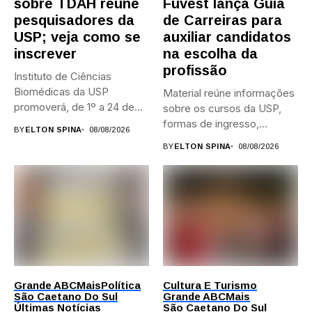
sobre TDAH reúne
Fuvest lança Guia
pesquisadores da
de Carreiras para
USP; veja como se
auxiliar candidatos
inscrever
na escolha da
profissão
Instituto de Ciências
Biomédicas da USP
Material reúne informações
promoverá, de 1º a 24 de...
sobre os cursos da USP,
formas de ingresso,
BY
ELTON SPINA
08/08/2026
campi,...
BY
ELTON SPINA
08/08/2026
Grande ABC
Mais
Política
Cultura E Turismo
São Caetano Do Sul
Grande ABC
Mais
Últimas Notícias
São Caetano Do Sul