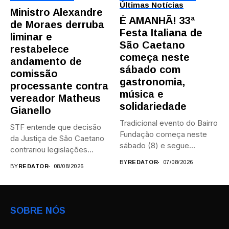
Últimas Notícias
Ministro Alexandre
É AMANHÃ! 33ª
de Moraes derruba
Festa Italiana de
liminar e
São Caetano
restabelece
começa neste
andamento de
sábado com
comissão
gastronomia,
processante contra
música e
vereador Matheus
solidariedade
Gianello
Tradicional evento do Bairro
STF entende que decisão
Fundação começa neste
da Justiça de São Caetano
sábado (8) e segue
contrariou legislações
durante...
federais...
BY
REDATOR
07/08/2026
BY
REDATOR
08/08/2026
SOBRE NÓS