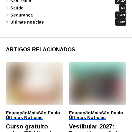
São Paulo
2.632
Saúde
68
Segurança
1.269
Últimas notícias
3.732
ARTIGOS RELACIONADOS
Educação
Mais
São Paulo
Educação
Mais
São Paulo
Últimas Notícias
Últimas Notícias
Curso gratuito
Vestibular 2027: