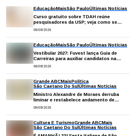
Educação
Mais
São Paulo
Últimas Notícias
Curso gratuito sobre TDAH reúne
pesquisadores da USP; veja como se
inscrever
08/08/2026
Educação
Mais
São Paulo
Últimas Notícias
Vestibular 2027: Fuvest lança Guia de
Carreiras para auxiliar candidatos na
escolha da profissão
08/08/2026
Grande ABC
Mais
Política
São Caetano Do Sul
Últimas Notícias
Ministro Alexandre de Moraes derruba
liminar e restabelece andamento de
comissão processante contra vereador
08/08/2026
Matheus Gianello
Cultura E Turismo
Grande ABC
Mais
São Caetano Do Sul
Últimas Notícias
É AMANHÃ! 33ª Festa Italiana de São