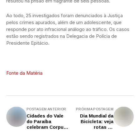
resultou na prisão em flagrante de seis pessoas.
Ao todo, 25 investigados foram denunciados à Justiça
pelos crimes apurados, além de um adolescente, que
responde por ato infracional análogo ao tráfico. Os casos
estão sendo registrados na Delegacia de Polícia de
Presidente Epitácio.
Fonte da Matéria
POSTAGEM ANTERIOR
PRÓXIMA POSTAGEM
Cidades do Vale
Dia Mundial da
do Paraíba
Bicicleta: veja
celebram Corpus
rotas de
Christi com
cicloturismo no
tapetes,
estado de SP