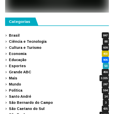
Categorias
Brasil
847
Ciência e Tecnologia
88
Cultura e Turismo
609
Economia
403
Educação
906
Esportes
50
Grande ABC
456
Mais
3.335
Mundo
247
Política
594
Santo André
14
São Bernardo do Campo
3
São Caetano do Sul
435