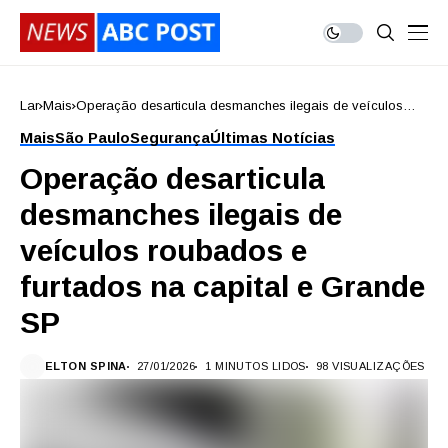
Lar
Mais
Operação desarticula desmanches ilegais de veículos
roubados e furtados na capital e Grande SP
Mais
São Paulo
Segurança
Últimas Notícias
Operação desarticula
desmanches ilegais de
veículos roubados e
furtados na capital e Grande
SP
ELTON SPINA
27/01/2026
1 MINUTOS LIDOS
98 VISUALIZAÇÕES