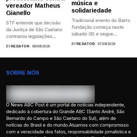
música e
vereador Matheus
solidariedade
Gianello
Tradicional evento do Bairro
STF entende que decisão
Fundação começa neste
da Justiça de São Caetano
sábado (8) e segue
contrariou legislações
durante...
federais...
BY
REDATOR
07/08/2026
BY
REDATOR
08/08/2026
SOBRE NÓS
O News ABC Post é um portal de notícias independente,
dedicado à cobertura do Grande ABC (Santo André, São
Bernardo do Campo e São Caetano do Sul), além de
notícias do Brasil e do mundo.Atuamos com compromisso
com a veracidade dos fatos, responsabilidade jornalística e