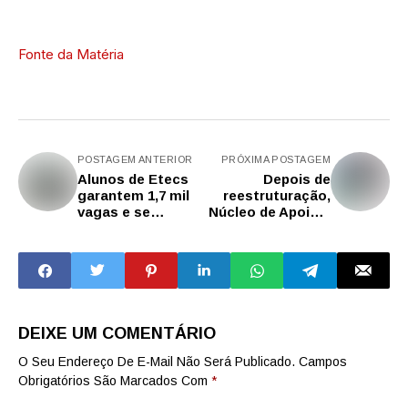
Fonte da Matéria
POSTAGEM ANTERIOR
PRÓXIMA POSTAGEM
Alunos de Etecs
Depois de
garantem 1,7 mil
reestruturação,
vagas e se
Núcleo de Apoio à
destacam no
Educação
Provão Paulista
Inclusiva de São
Caetano busca
efetivar e
consolidar ações
na rede
DEIXE UM COMENTÁRIO
O Seu Endereço De E-Mail Não Será Publicado.
Campos
Obrigatórios São Marcados Com
*