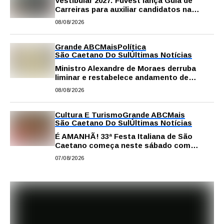
Vestibular 2027: Fuvest lança Guia de
Carreiras para auxiliar candidatos na
escolha da profissão
08/08/2026
Grande ABC
Mais
Política
São Caetano Do Sul
Últimas Notícias
Ministro Alexandre de Moraes derruba
liminar e restabelece andamento de
comissão processante contra vereador
08/08/2026
Matheus Gianello
Cultura E Turismo
Grande ABC
Mais
São Caetano Do Sul
Últimas Notícias
É AMANHÃ! 33ª Festa Italiana de São
Caetano começa neste sábado com
gastronomia, música e solidariedade
07/08/2026