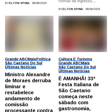
formas de ingresso,
BY
ELTON SPINA
08/08/2026
campi,...
BY
ELTON SPINA
08/08/2026
Grande ABC
Mais
Política
Cultura E Turismo
São Caetano Do Sul
Grande ABC
Mais
Últimas Notícias
São Caetano Do Sul
Últimas Notícias
Ministro Alexandre
É AMANHÃ! 33ª
de Moraes derruba
Festa Italiana de
liminar e
São Caetano
restabelece
começa neste
andamento de
sábado com
comissão
gastronomia,
processante contra