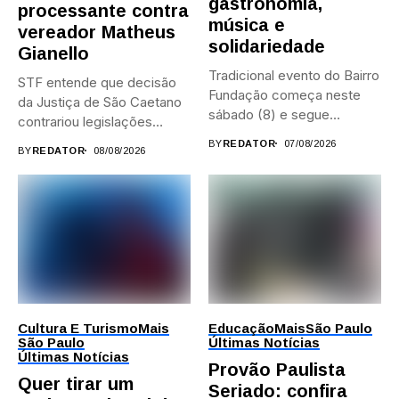
gastronomia,
processante contra
música e
vereador Matheus
solidariedade
Gianello
Tradicional evento do Bairro
STF entende que decisão
Fundação começa neste
da Justiça de São Caetano
sábado (8) e segue
contrariou legislações
durante...
federais...
BY
REDATOR
07/08/2026
BY
REDATOR
08/08/2026
Cultura E Turismo
Mais
Educação
Mais
São Paulo
São Paulo
Últimas Notícias
Últimas Notícias
Provão Paulista
Quer tirar um
Seriado: confira