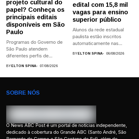
projeto cultural do
edital com 15,8 mil
papel? Conheça os
vagas para ensino
principais editais
superior público
disponíveis em São
Alunos da rede estadual
Paulo
paulista estão inscritos
Programas do Governo de
automaticamente nas
São Paulo atendem
provas; Candidatos da...
BY
ELTON SPINA
06/08/2026
diferentes perfis de
artistas, produtores,...
BY
ELTON SPINA
07/08/2026
SOBRE NÓS
O News ABC Post é um portal de notícias independente,
dedicado à cobertura do Grande ABC (Santo André, São
Bernardo do Campo e São Caetano do Sul), além de