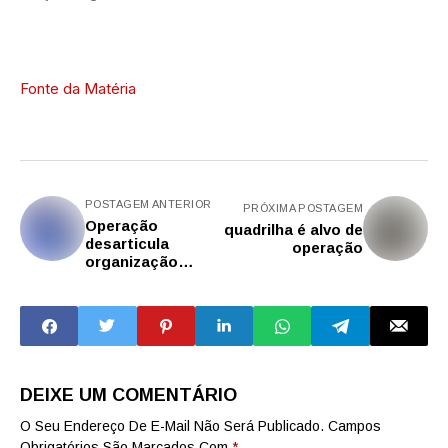
Fonte da Matéria
POSTAGEM ANTERIOR
PRÓXIMA POSTAGEM
Operação
quadrilha é alvo de
desarticula
operação
organização
criminosa que
utiliza lojas de
brinquedo para
lavar dinheiro
DEIXE UM COMENTÁRIO
O Seu Endereço De E-Mail Não Será Publicado.
Campos
Obrigatórios São Marcados Com
*