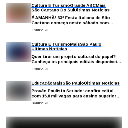
Cultura E Turismo
Grande ABC
Mais
São Caetano Do Sul
Últimas Notícias
É AMANHÃ! 33ª Festa Italiana de São
Caetano começa neste sábado com
gastronomia, música e solidariedade
07/08/2026
Cultura E Turismo
Mais
São Paulo
Últimas Notícias
Quer tirar um projeto cultural do papel?
Conheça os principais editais disponíveis
em São Paulo
07/08/2026
Educação
Mais
São Paulo
Últimas Notícias
Provão Paulista Seriado: confira edital
com 15,8 mil vagas para ensino superior
público
06/08/2026