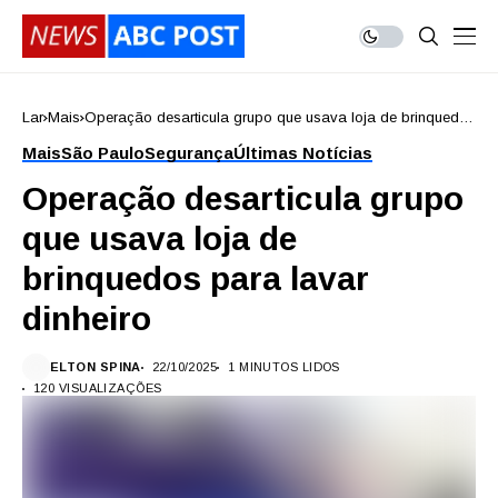
Lar
Mais
Operação desarticula grupo que usava loja de brinquedos
para lavar dinheiro
Mais
São Paulo
Segurança
Últimas Notícias
Operação desarticula grupo
que usava loja de
brinquedos para lavar
dinheiro
ELTON SPINA
22/10/2025
1 MINUTOS LIDOS
120 VISUALIZAÇÕES