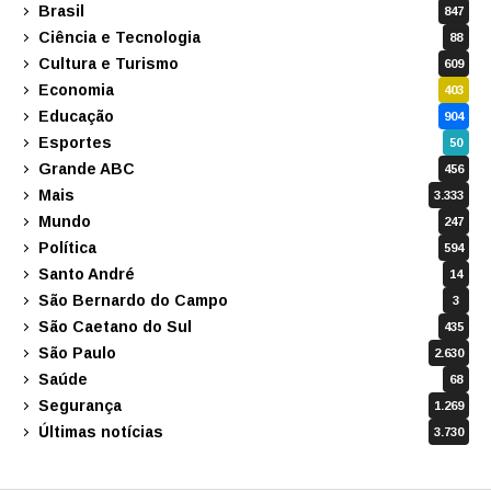
Brasil
847
Ciência e Tecnologia
88
Cultura e Turismo
609
Economia
403
Educação
904
Esportes
50
Grande ABC
456
Mais
3.333
Mundo
247
Política
594
Santo André
14
São Bernardo do Campo
3
São Caetano do Sul
435
São Paulo
2.630
Saúde
68
Segurança
1.269
Últimas notícias
3.730