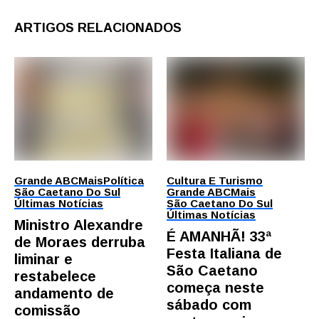
ARTIGOS RELACIONADOS
Grande ABC
Mais
Política
Cultura E Turismo
São Caetano Do Sul
Grande ABC
Mais
Últimas Notícias
São Caetano Do Sul
Últimas Notícias
Ministro Alexandre
É AMANHÃ! 33ª
de Moraes derruba
Festa Italiana de
liminar e
São Caetano
restabelece
começa neste
andamento de
sábado com
comissão