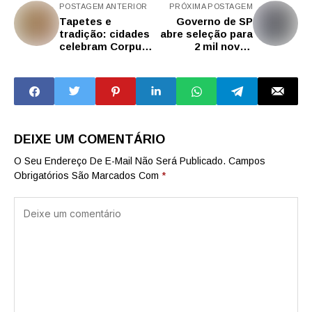
POSTAGEM ANTERIOR
PRÓXIMA POSTAGEM
Tapetes e
Governo de SP
tradição: cidades
abre seleção para
celebram Corpus
2 mil novos
Christi nas
soldados da PM
regiões de
Presidente
Prudente, Marília e
Araçatuba
DEIXE UM COMENTÁRIO
O Seu Endereço De E-Mail Não Será Publicado.
Campos
Obrigatórios São Marcados Com
*