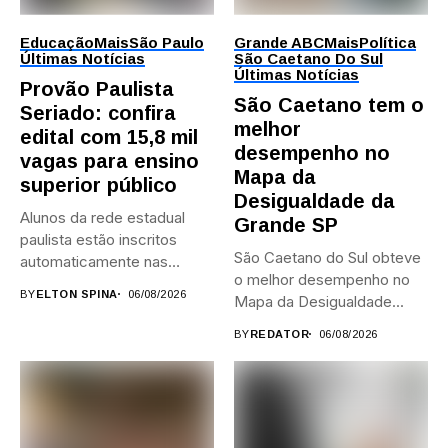
Educação
Mais
São Paulo
Grande ABC
Mais
Política
Últimas Notícias
São Caetano Do Sul
Últimas Notícias
Provão Paulista
São Caetano tem o
Seriado: confira
melhor
edital com 15,8 mil
desempenho no
vagas para ensino
Mapa da
superior público
Desigualdade da
Alunos da rede estadual
Grande SP
paulista estão inscritos
São Caetano do Sul obteve
automaticamente nas
o melhor desempenho no
provas; Candidatos da...
BY
ELTON SPINA
06/08/2026
Mapa da Desigualdade...
BY
REDATOR
06/08/2026