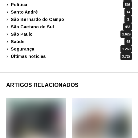
Política
593
Santo André
14
São Bernardo do Campo
3
São Caetano do Sul
433
São Paulo
2.629
Saúde
68
Segurança
1.269
Últimas notícias
3.727
ARTIGOS RELACIONADOS