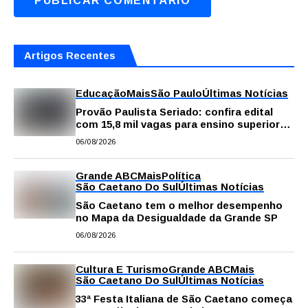
Artigos Recentes
Educação
Mais
São Paulo
Últimas Notícias
Provão Paulista Seriado: confira edital
com 15,8 mil vagas para ensino superior
público
06/08/2026
Grande ABC
Mais
Política
São Caetano Do Sul
Últimas Notícias
São Caetano tem o melhor desempenho
no Mapa da Desigualdade da Grande SP
06/08/2026
Cultura E Turismo
Grande ABC
Mais
São Caetano Do Sul
Últimas Notícias
33ª Festa Italiana de São Caetano começa