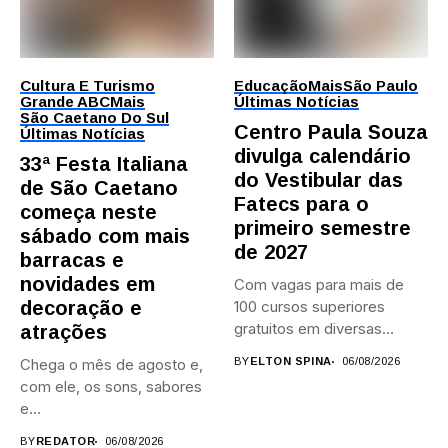
Cultura E Turismo
Educação
Mais
São Paulo
Grande ABC
Mais
Últimas Notícias
São Caetano Do Sul
Centro Paula Souza
Últimas Notícias
divulga calendário
33ª Festa Italiana
do Vestibular das
de São Caetano
Fatecs para o
começa neste
primeiro semestre
sábado com mais
de 2027
barracas e
novidades em
Com vagas para mais de
decoração e
100 cursos superiores
gratuitos em diversas
atrações
áreas,...
Chega o mês de agosto e,
BY
ELTON SPINA
06/08/2026
com ele, os sons, sabores
e...
BY
REDATOR
06/08/2026