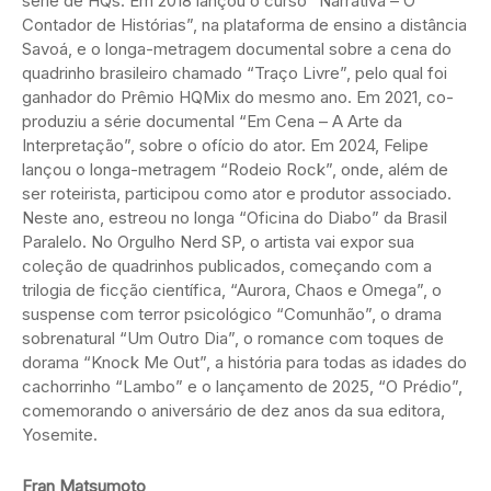
série de HQs. Em 2018 lançou o curso “Narrativa – O
Contador de Histórias”, na plataforma de ensino a distância
Savoá, e o longa-metragem documental sobre a cena do
quadrinho brasileiro chamado “Traço Livre”, pelo qual foi
ganhador do Prêmio HQMix do mesmo ano. Em 2021, co-
produziu a série documental “Em Cena – A Arte da
Interpretação”, sobre o ofício do ator. Em 2024, Felipe
lançou o longa-metragem “Rodeio Rock”, onde, além de
ser roteirista, participou como ator e produtor associado.
Neste ano, estreou no longa “Oficina do Diabo” da Brasil
Paralelo. No Orgulho Nerd SP, o artista vai expor sua
coleção de quadrinhos publicados, começando com a
trilogia de ficção científica, “Aurora, Chaos e Omega”, o
suspense com terror psicológico “Comunhão”, o drama
sobrenatural “Um Outro Dia”, o romance com toques de
dorama “Knock Me Out”, a história para todas as idades do
cachorrinho “Lambo” e o lançamento de 2025, “O Prédio”,
comemorando o aniversário de dez anos da sua editora,
Yosemite.
Fran Matsumoto