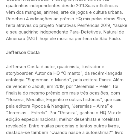
quadrinhos independentes desde 2011.Suas influências
vêm dos mangás, animes, arte de jogos e cultura urbana.
Recebeu 4 indicações ao prêmio HQ mix pelas obras Shin,
feita através do projeto Narrativas Periféricas 2019, Yasuke
e seu quadrinho independente Para-Detetives. Natural de
Almenara (MG), hoje ele mora na periferia de São Paulo.
Jefferson Costa
Jefferson Costa é autor, quadrinista, ilustrador e
storyboarder. Autor da HQ “O manto”, da recém-lançada
antologia “Superman, o Mundo”, pela editora Panini. Além
de vencer o Jabuti, em 2019, por “Jeremias – Pele”, foi
finalista do mesmo prêmio em mais três ocasiões, com
“Roseira, Medalha, Engenho e outras histórias”, que saiu
pela editora Pipoca & Nanquim, “Jeremias – Alma” e
“Jeremias – Estrela”. Por “Roseira”, ganhou o HQ Mix de
edição especial nacional, melhor desenhista e roteirista
revelação. Entre muitas parcerias e tantos outros livros,
destaca-se também “Quando nasce a autoestima?”, livro