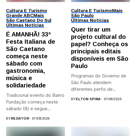
Cultura E Turismo
Cultura E Turismo
Mais
Grande ABC
Mais
São Paulo
São Caetano Do Sul
Últimas Notícias
Últimas Notícias
Quer tirar um
É AMANHÃ! 33ª
projeto cultural do
Festa Italiana de
papel? Conheça os
São Caetano
principais editais
começa neste
disponíveis em São
sábado com
Paulo
gastronomia,
Programas do Governo de
música e
São Paulo atendem
solidariedade
diferentes perfis de
Tradicional evento do Bairro
artistas, produtores,...
BY
ELTON SPINA
07/08/2026
Fundação começa neste
sábado (8) e segue
durante...
BY
REDATOR
07/08/2026