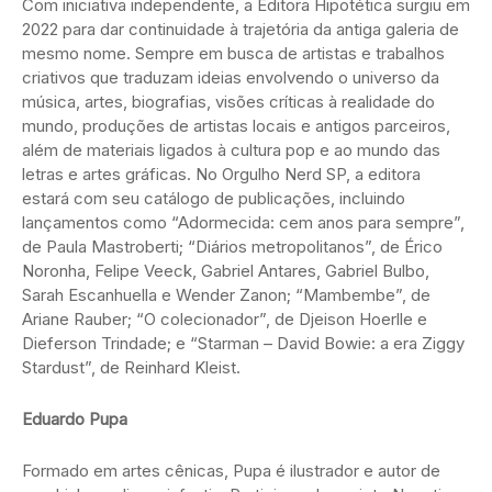
Com iniciativa independente, a Editora Hipotética surgiu em
2022 para dar continuidade à trajetória da antiga galeria de
mesmo nome. Sempre em busca de artistas e trabalhos
criativos que traduzam ideias envolvendo o universo da
música, artes, biografias, visões críticas à realidade do
mundo, produções de artistas locais e antigos parceiros,
além de materiais ligados à cultura pop e ao mundo das
letras e artes gráficas. No Orgulho Nerd SP, a editora
estará com seu catálogo de publicações, incluindo
lançamentos como “Adormecida: cem anos para sempre”,
de Paula Mastroberti; “Diários metropolitanos”, de Érico
Noronha, Felipe Veeck, Gabriel Antares, Gabriel Bulbo,
Sarah Escanhuella e Wender Zanon; “Mambembe”, de
Ariane Rauber; “O colecionador”, de Djeison Hoerlle e
Dieferson Trindade; e “Starman – David Bowie: a era Ziggy
Stardust”, de Reinhard Kleist.
Eduardo Pupa
Formado em artes cênicas, Pupa é ilustrador e autor de