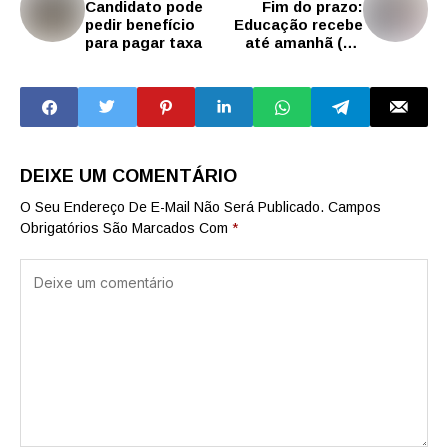
Candidato pode
Fim do prazo:
pedir benefício
Educação recebe
para pagar taxa
até amanhã (28)
inscrições de
processo seletivo
para professores
do Ensino Médio
técnico
DEIXE UM COMENTÁRIO
O Seu Endereço De E-Mail Não Será Publicado.
Campos
Obrigatórios São Marcados Com
*