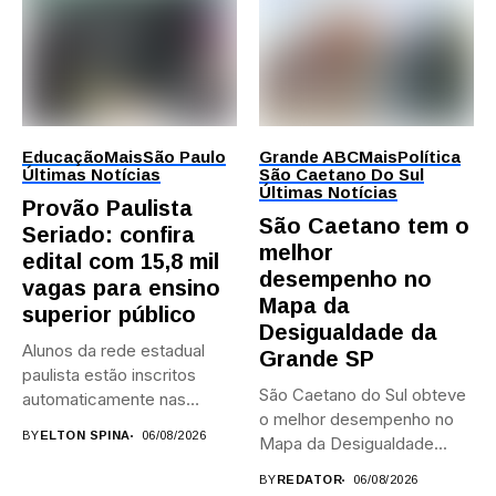
Educação
Mais
São Paulo
Grande ABC
Mais
Política
Últimas Notícias
São Caetano Do Sul
Últimas Notícias
Provão Paulista
São Caetano tem o
Seriado: confira
melhor
edital com 15,8 mil
desempenho no
vagas para ensino
Mapa da
superior público
Desigualdade da
Alunos da rede estadual
Grande SP
paulista estão inscritos
São Caetano do Sul obteve
automaticamente nas
o melhor desempenho no
provas; Candidatos da...
BY
ELTON SPINA
06/08/2026
Mapa da Desigualdade...
BY
REDATOR
06/08/2026