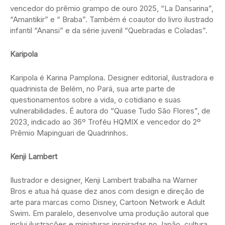
vencedor do prêmio grampo de ouro 2025, “La Dansarina”,
“Amantikir” e “ Braba”. Também é coautor do livro ilustrado
infantil “Anansi” e da série juvenil “Quebradas e Coladas”.
Karipola
Karipola é Karina Pamplona. Designer editorial, ilustradora e
quadrinista de Belém, no Pará, sua arte parte de
questionamentos sobre a vida, o cotidiano e suas
vulnerabilidades. É autora do “Quase Tudo São Flores”, de
2023, indicado ao 36º Troféu HQMIX e vencedor do 2º
Prêmio Mapinguari de Quadrinhos.
Kenji Lambert
Ilustrador e designer, Kenji Lambert trabalha na Warner
Bros e atua há quase dez anos com design e direção de
arte para marcas como Disney, Cartoon Network e Adult
Swim. Em paralelo, desenvolve uma produção autoral que
inclui ilustrações e miniaturas inspiradas no Japão, cultura