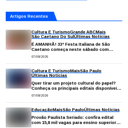
Artigos Recentes
Cultura E Turismo
Grande ABC
Mais
São Caetano Do Sul
Últimas Notícias
É AMANHÃ! 33ª Festa Italiana de São
Caetano começa neste sábado com
gastronomia, música e solidariedade
07/08/2026
Cultura E Turismo
Mais
São Paulo
Últimas Notícias
Quer tirar um projeto cultural do papel?
Conheça os principais editais disponíveis
em São Paulo
07/08/2026
Educação
Mais
São Paulo
Últimas Notícias
Provão Paulista Seriado: confira edital
com 15,8 mil vagas para ensino superior
público