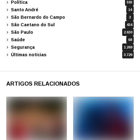
Política
593
Santo André
14
São Bernardo do Campo
3
São Caetano do Sul
434
São Paulo
2.630
Saúde
68
Segurança
1.269
Últimas notícias
3.729
ARTIGOS RELACIONADOS