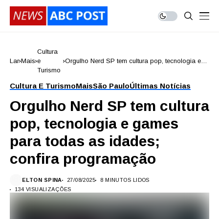
Cultura
Lar
Mais
e
Orgulho Nerd SP tem cultura pop, tecnologia e
Turismo
games para todas as idades; confira
programação
Cultura E Turismo
Mais
São Paulo
Últimas Notícias
Orgulho Nerd SP tem cultura
pop, tecnologia e games
para todas as idades;
confira programação
ELTON SPINA
27/08/2025
8 MINUTOS LIDOS
134 VISUALIZAÇÕES