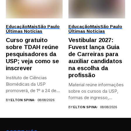
Educação
Mais
São Paulo
Educação
Mais
São Paulo
Últimas Notícias
Últimas Notícias
Curso gratuito
Vestibular 2027:
sobre TDAH reúne
Fuvest lança Guia
pesquisadores da
de Carreiras para
USP; veja como se
auxiliar candidatos
inscrever
na escolha da
profissão
Instituto de Ciências
Biomédicas da USP
Material reúne informações
promoverá, de 1º a 24 de...
sobre os cursos da USP,
formas de ingresso,
BY
ELTON SPINA
08/08/2026
campi,...
BY
ELTON SPINA
08/08/2026