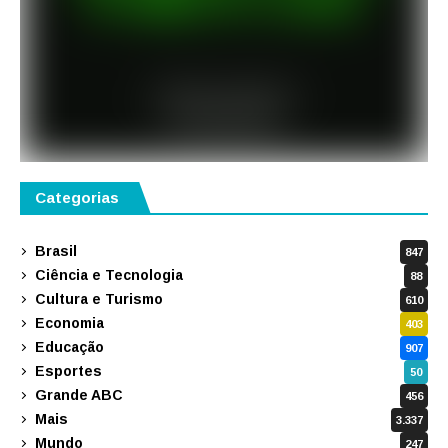
Categorias
Brasil
847
Ciência e Tecnologia
88
Cultura e Turismo
610
Economia
403
Educação
907
Esportes
50
Grande ABC
456
Mais
3.337
Mundo
247