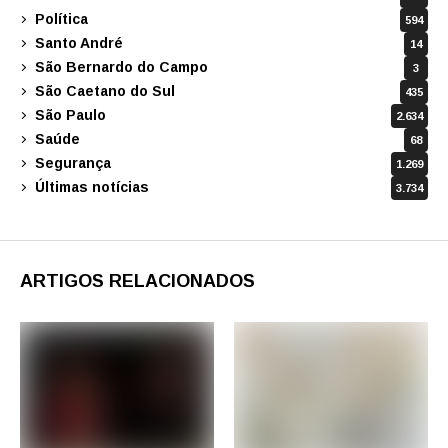
Política
594
Santo André
14
São Bernardo do Campo
3
São Caetano do Sul
435
São Paulo
2.634
Saúde
68
Segurança
1.269
Últimas notícias
3.734
ARTIGOS RELACIONADOS