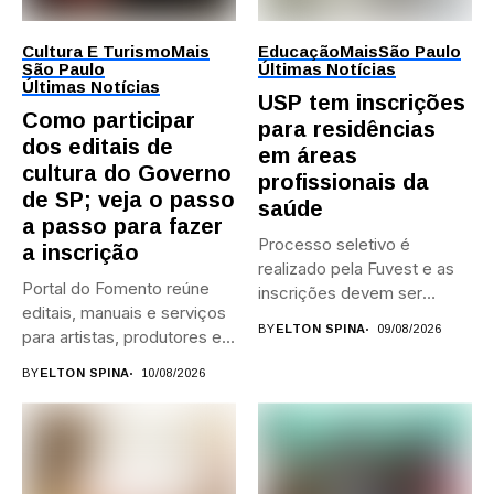
Cultura E Turismo
Mais
Educação
Mais
São Paulo
São Paulo
Últimas Notícias
Últimas Notícias
USP tem inscrições
Como participar
para residências
dos editais de
em áreas
cultura do Governo
profissionais da
de SP; veja o passo
saúde
a passo para fazer
Processo seletivo é
a inscrição
realizado pela Fuvest e as
Portal do Fomento reúne
inscrições devem ser
editais, manuais e serviços
feitas...
BY
ELTON SPINA
09/08/2026
para artistas, produtores e...
BY
ELTON SPINA
10/08/2026