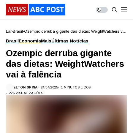
Lar
Brasil
Ozempic derruba gigante das dietas: WeightWatchers vai
à falência
Brasil
Economia
Mais
Últimas Notícias
Ozempic derruba gigante
das dietas: WeightWatchers
vai à falência
ELTON SPINA
24/04/2025
1 MINUTOS LIDOS
226 VISUALIZAÇÕES