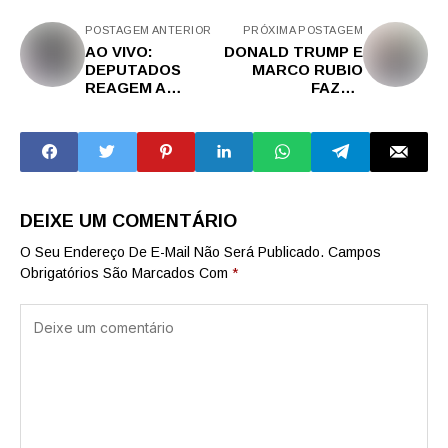
POSTAGEM ANTERIOR
PRÓXIMA POSTAGEM
AO VIVO:
DONALD TRUMP E
DEPUTADOS
MARCO RUBIO
REAGEM A
FAZEM
INTERFERÊNCIA
PRONUNCIAMENT
DO STF -
O EMERGENCIAL
OBSTRUÇÃO
EM ENCONTRO
IMEDIATA NO
COM PRIMEIRO-
CONGRESSO -
MINISTRO...
ANISTIA
DEIXE UM COMENTÁRIO
O Seu Endereço De E-Mail Não Será Publicado.
Campos
Obrigatórios São Marcados Com
*