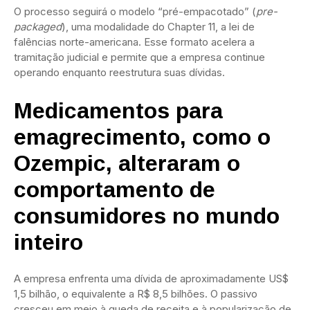
O processo seguirá o modelo “pré-empacotado” (
pre-
packaged
), uma modalidade do Chapter 11, a lei de
falências norte-americana. Esse formato acelera a
tramitação judicial e permite que a empresa continue
operando enquanto reestrutura suas dívidas.
Medicamentos para
emagrecimento, como o
Ozempic, alteraram o
comportamento de
consumidores no mundo
inteiro
A empresa enfrenta uma dívida de aproximadamente US$
1,5 bilhão, o equivalente a R$ 8,5 bilhões. O passivo
cresceu em meio à queda de receita e à popularização de