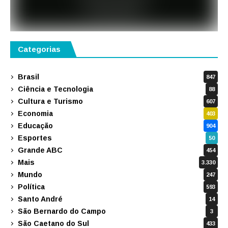
Categorias
Brasil
847
Ciência e Tecnologia
88
Cultura e Turismo
607
Economia
403
Educação
904
Esportes
50
Grande ABC
454
Mais
3.330
Mundo
247
Política
593
Santo André
14
São Bernardo do Campo
3
São Caetano do Sul
433