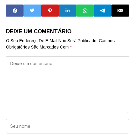
reconhecimento
fraldas geriátricas
facial no estádio
e sabonete líquido
do Corinthians
para idosos
DEIXE UM COMENTÁRIO
O Seu Endereço De E-Mail Não Será Publicado.
Campos
Obrigatórios São Marcados Com
*