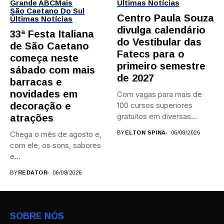
Grande ABC
Mais
Últimas Notícias
São Caetano Do Sul
Centro Paula Souza
Últimas Notícias
divulga calendário
33ª Festa Italiana
do Vestibular das
de São Caetano
Fatecs para o
começa neste
primeiro semestre
sábado com mais
de 2027
barracas e
novidades em
Com vagas para mais de
decoração e
100 cursos superiores
gratuitos em diversas
atrações
áreas,...
Chega o mês de agosto e,
BY
ELTON SPINA
06/08/2026
com ele, os sons, sabores
e...
BY
REDATOR
06/08/2026
SOBRE NÓS