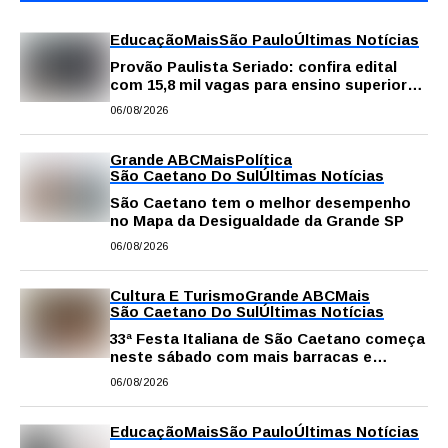
Educação
Mais
São Paulo
Últimas Notícias
Provão Paulista Seriado: confira edital
com 15,8 mil vagas para ensino superior
público
06/08/2026
Grande ABC
Mais
Política
São Caetano Do Sul
Últimas Notícias
São Caetano tem o melhor desempenho
no Mapa da Desigualdade da Grande SP
06/08/2026
Cultura E Turismo
Grande ABC
Mais
São Caetano Do Sul
Últimas Notícias
33ª Festa Italiana de São Caetano começa
neste sábado com mais barracas e
novidades em decoração e atrações
06/08/2026
Educação
Mais
São Paulo
Últimas Notícias