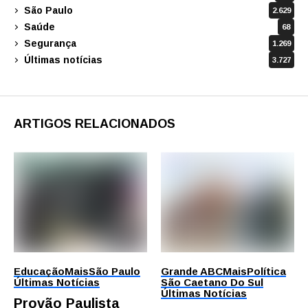
São Paulo
2.629
Saúde
68
Segurança
1.269
Últimas notícias
3.727
ARTIGOS RELACIONADOS
Educação
Mais
São Paulo
Grande ABC
Mais
Política
Últimas Notícias
São Caetano Do Sul
Últimas Notícias
Provão Paulista