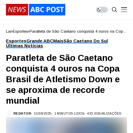
Lar
Esportes
Paratleta de São Caetano conquista 4 ouros na Copa
Brasil de Atletismo Down e se aproxima de recorde
Esportes
Grande ABC
Mais
São Caetano Do Sul
mundial
Últimas Notícias
Paratleta de São Caetano
conquista 4 ouros na Copa
Brasil de Atletismo Down e
se aproxima de recorde
mundial
REDATOR
01/09/2025
1 MINUTOS LIDOS
433 VISUALIZAÇÕES