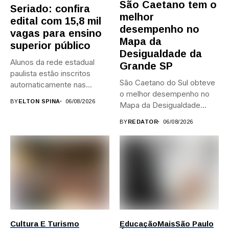
São Caetano tem o
Seriado: confira
melhor
edital com 15,8 mil
desempenho no
vagas para ensino
Mapa da
superior público
Desigualdade da
Alunos da rede estadual
Grande SP
paulista estão inscritos
São Caetano do Sul obteve
automaticamente nas
o melhor desempenho no
provas; Candidatos da...
BY
ELTON SPINA
06/08/2026
Mapa da Desigualdade...
BY
REDATOR
06/08/2026
Cultura E Turismo
Educação
Mais
São Paulo