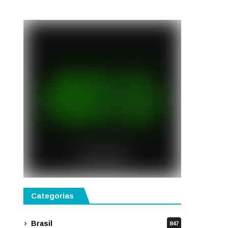
gastronomia, música e
solidariedade
Categorias
Brasil
847