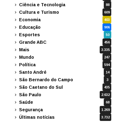
Ciência e Tecnologia
88
Cultura e Turismo
609
Economia
403
Educação
906
Esportes
50
Grande ABC
456
Mais
3.335
Mundo
247
Política
594
Santo André
14
São Bernardo do Campo
3
São Caetano do Sul
435
São Paulo
2.632
Saúde
68
Segurança
1.269
Últimas notícias
3.732