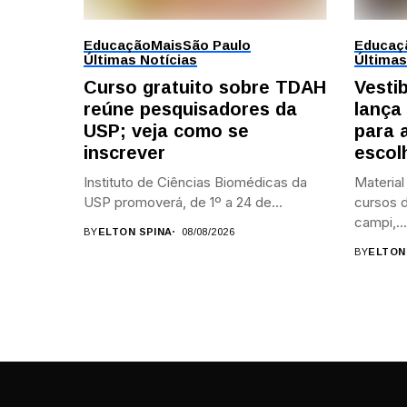
Educação
Mais
São Paulo
Educaç
Últimas Notícias
Últimas
Curso gratuito sobre TDAH
Vesti
reúne pesquisadores da
lança
USP; veja como se
para 
inscrever
escol
Instituto de Ciências Biomédicas da
Material
USP promoverá, de 1º a 24 de...
cursos d
campi,...
BY
ELTON SPINA
08/08/2026
BY
ELTON