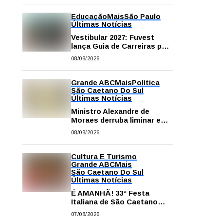
Educação
Mais
São Paulo
Últimas Notícias
Vestibular 2027: Fuvest
lança Guia de Carreiras para
auxiliar candidatos na
08/08/2026
escolha da profissão
Grande ABC
Mais
Política
São Caetano Do Sul
Últimas Notícias
Ministro Alexandre de
Moraes derruba liminar e
restabelece andamento de
08/08/2026
comissão processante
contra vereador Matheus
Gianello
Cultura E Turismo
Grande ABC
Mais
São Caetano Do Sul
Últimas Notícias
É AMANHÃ! 33ª Festa
Italiana de São Caetano
começa neste sábado com
07/08/2026