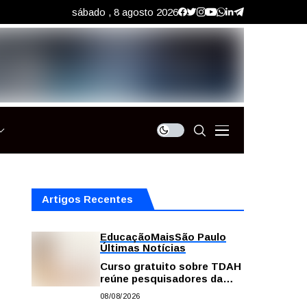
sábado , 8 agosto 2026
Artigos Recentes
Educação
Mais
São Paulo
Últimas Notícias
Curso gratuito sobre TDAH
reúne pesquisadores da
USP; veja como se
08/08/2026
inscrever