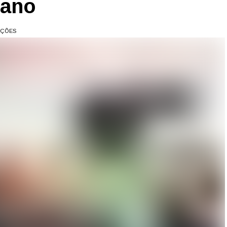
tano
AÇÕES