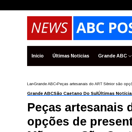
Início
Últimas Notícias
Grande ABC
Lar
Grande ABC
Peças artesanais do ART Sênior são opç
Grande ABC
São Caetano Do Sul
Últimas Notíci
Peças artesanais 
opções de present