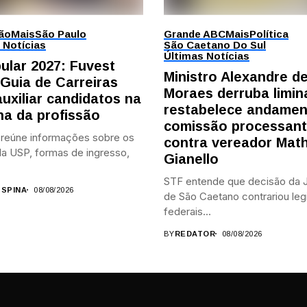
ão
Mais
São Paulo
Grande ABC
Mais
Política
 Notícias
São Caetano Do Sul
Últimas Notícias
bular 2027: Fuvest
Ministro Alexandre d
 Guia de Carreiras
Moraes derruba limin
auxiliar candidatos na
restabelece andamen
ha da profissão
comissão processan
 reúne informações sobre os
contra vereador Mat
a USP, formas de ingresso,
Gianello
STF entende que decisão da J
 SPINA
08/08/2026
de São Caetano contrariou leg
federais...
BY
REDATOR
08/08/2026