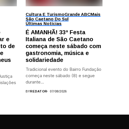
Cultura E Turismo
Grande ABC
Mais
São Caetano Do Sul
Últimas Notícias
e
É AMANHÃ! 33ª Festa
ar e
Italiana de São Caetano
to de
começa neste sábado com
te
gastronomia, música e
heus
solidariedade
Tradicional evento do Bairro Fundação
começa neste sábado (8) e segue
ustiça
durante...
islações
BY
REDATOR
07/08/2026