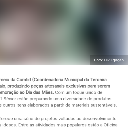
Foto: Divulgação
 meio da Comtid (Coordenadoria Municipal da Terceira
aio, produzindo peças artesanais exclusivas para serem
emoração ao Dia das Mães.
Com um toque único de
T Sênior estão preparando uma diversidade de produtos,
utros itens elaborados a partir de materiais sustentáveis.
oferece uma série de projetos voltados ao desenvolvimento
s idosos. Entre as atividades mais populares estão a Oficina