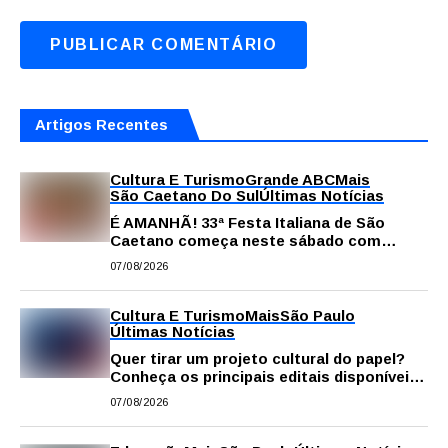
Artigos Recentes
Cultura E Turismo
Grande ABC
Mais
São Caetano Do Sul
Últimas Notícias
É AMANHÃ! 33ª Festa Italiana de São
Caetano começa neste sábado com
gastronomia, música e solidariedade
07/08/2026
Cultura E Turismo
Mais
São Paulo
Últimas Notícias
Quer tirar um projeto cultural do papel?
Conheça os principais editais disponíveis
em São Paulo
07/08/2026