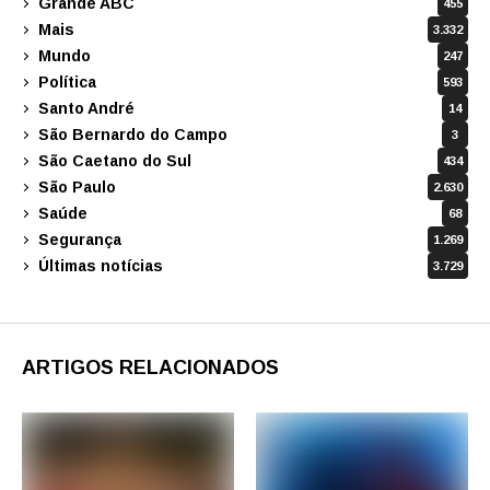
Grande ABC
455
Mais
3.332
Mundo
247
Política
593
Santo André
14
São Bernardo do Campo
3
São Caetano do Sul
434
São Paulo
2.630
Saúde
68
Segurança
1.269
Últimas notícias
3.729
ARTIGOS RELACIONADOS