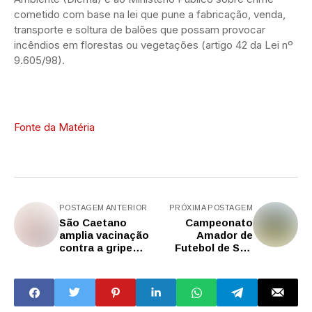
cometido com base na lei que pune a fabricação, venda,
transporte e soltura de balões que possam provocar
incêndios em florestas ou vegetações (artigo 42 da Lei nº
9.605/98).
Fonte da Matéria
POSTAGEM ANTERIOR
PRÓXIMA POSTAGEM
São Caetano
Campeonato
amplia vacinação
Amador de
contra a gripe
Futebol de São
para todos os
Caetano tem
públicos a partir
média de três gols
de seis meses
por partida na
primeira rodada