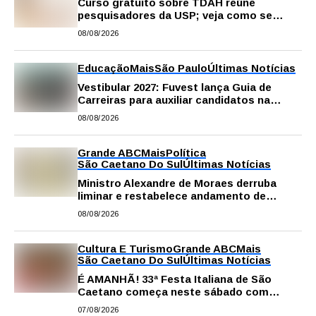
Curso gratuito sobre TDAH reúne
pesquisadores da USP; veja como se
inscrever
08/08/2026
Educação
Mais
São Paulo
Últimas Notícias
Vestibular 2027: Fuvest lança Guia de
Carreiras para auxiliar candidatos na
escolha da profissão
08/08/2026
Grande ABC
Mais
Política
São Caetano Do Sul
Últimas Notícias
Ministro Alexandre de Moraes derruba
liminar e restabelece andamento de
comissão processante contra vereador
08/08/2026
Matheus Gianello
Cultura E Turismo
Grande ABC
Mais
São Caetano Do Sul
Últimas Notícias
É AMANHÃ! 33ª Festa Italiana de São
Caetano começa neste sábado com
gastronomia, música e solidariedade
07/08/2026