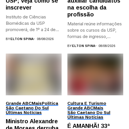
USP; veja como se
auxiliar candidatos
inscrever
na escolha da
profissão
Instituto de Ciências
Biomédicas da USP
Material reúne informações
promoverá, de 1º a 24 de...
sobre os cursos da USP,
formas de ingresso,
BY
ELTON SPINA
08/08/2026
campi,...
BY
ELTON SPINA
08/08/2026
Grande ABC
Mais
Política
Cultura E Turismo
São Caetano Do Sul
Grande ABC
Mais
Últimas Notícias
São Caetano Do Sul
Últimas Notícias
Ministro Alexandre
É AMANHÃ! 33ª
de Moraes derruba