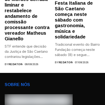
Festa Italiana de
liminar e
São Caetano
restabelece
começa neste
andamento de
sábado com
comissão
gastronomia,
processante contra
música e
vereador Matheus
solidariedade
Gianello
Tradicional evento do Bairro
STF entende que decisão
Fundação começa neste
da Justiça de São Caetano
sábado (8) e segue
contrariou legislações
durante...
federais...
BY
REDATOR
07/08/2026
BY
REDATOR
08/08/2026
SOBRE NÓS