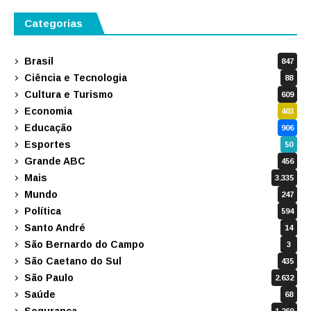
Categorias
Brasil
847
Ciência e Tecnologia
88
Cultura e Turismo
609
Economia
403
Educação
906
Esportes
50
Grande ABC
456
Mais
3.335
Mundo
247
Política
594
Santo André
14
São Bernardo do Campo
3
São Caetano do Sul
435
São Paulo
2.632
Saúde
68
Segurança