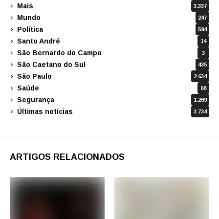
Mais
3.337
Mundo
247
Política
594
Santo André
14
São Bernardo do Campo
3
São Caetano do Sul
435
São Paulo
2.634
Saúde
68
Segurança
1.269
Últimas notícias
3.734
ARTIGOS RELACIONADOS