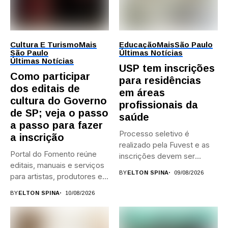
Cultura E Turismo
Mais
Educação
Mais
São Paulo
São Paulo
Últimas Notícias
Últimas Notícias
USP tem inscrições
Como participar
para residências
dos editais de
em áreas
cultura do Governo
profissionais da
de SP; veja o passo
saúde
a passo para fazer
Processo seletivo é
a inscrição
realizado pela Fuvest e as
Portal do Fomento reúne
inscrições devem ser
editais, manuais e serviços
feitas...
BY
ELTON SPINA
09/08/2026
para artistas, produtores e...
BY
ELTON SPINA
10/08/2026