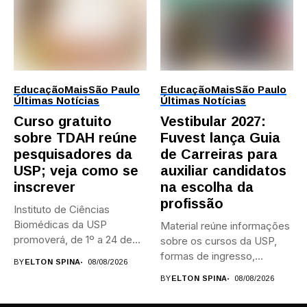
Educação
Mais
São Paulo
Educação
Mais
São Paulo
Últimas Notícias
Últimas Notícias
Curso gratuito
Vestibular 2027:
sobre TDAH reúne
Fuvest lança Guia
pesquisadores da
de Carreiras para
USP; veja como se
auxiliar candidatos
inscrever
na escolha da
profissão
Instituto de Ciências
Biomédicas da USP
Material reúne informações
promoverá, de 1º a 24 de...
sobre os cursos da USP,
formas de ingresso,
BY
ELTON SPINA
08/08/2026
campi,...
BY
ELTON SPINA
08/08/2026