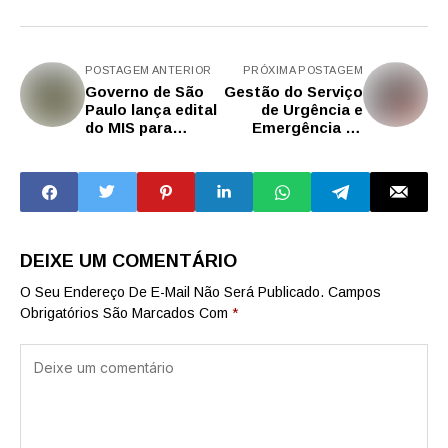
POSTAGEM ANTERIOR
PRÓXIMA POSTAGEM
Governo de São
Gestão do Serviço
Paulo lança edital
de Urgência e
do MIS para
Emergência de
valorizar a Mata
Saúde é
Atlântica e o
transferida para o
protagonismo
CGE para agilizar
indígena
atendimentos
DEIXE UM COMENTÁRIO
O Seu Endereço De E-Mail Não Será Publicado.
Campos
Obrigatórios São Marcados Com
*