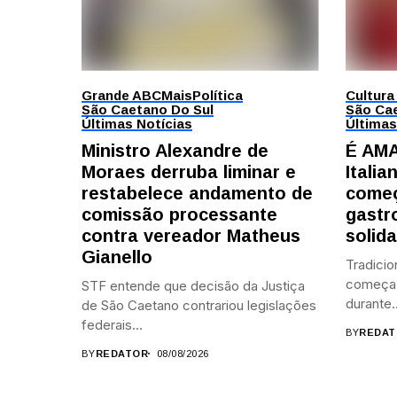
Grande ABC
Mais
Política
Cultura
São Caetano Do Sul
São Cae
Últimas Notícias
Últimas
Ministro Alexandre de
É AMA
Moraes derruba liminar e
Itali
restabelece andamento de
começ
comissão processante
gastr
contra vereador Matheus
solid
Gianello
Tradicio
começa 
STF entende que decisão da Justiça
durante..
de São Caetano contrariou legislações
federais...
BY
REDAT
BY
REDATOR
08/08/2026