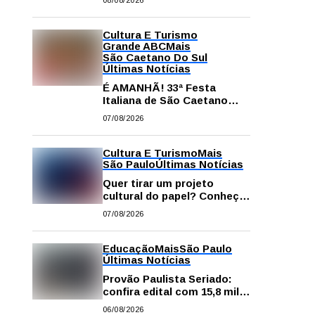
08/08/2026
comissão processante
contra vereador Matheus
Gianello
Cultura E Turismo
Grande ABC
Mais
São Caetano Do Sul
Últimas Notícias
É AMANHÃ! 33ª Festa
Italiana de São Caetano
começa neste sábado com
07/08/2026
gastronomia, música e
solidariedade
Cultura E Turismo
Mais
São Paulo
Últimas Notícias
Quer tirar um projeto
cultural do papel? Conheça
os principais editais
07/08/2026
disponíveis em São Paulo
Educação
Mais
São Paulo
Últimas Notícias
Provão Paulista Seriado:
confira edital com 15,8 mil
vagas para ensino superior
06/08/2026