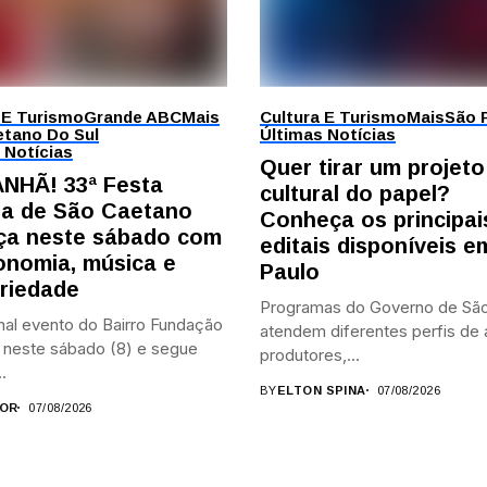
 E Turismo
Grande ABC
Mais
Cultura E Turismo
Mais
São 
tano Do Sul
Últimas Notícias
 Notícias
Quer tirar um projeto
NHÃ! 33ª Festa
cultural do papel?
ana de São Caetano
Conheça os principai
a neste sábado com
editais disponíveis 
onomia, música e
Paulo
ariedade
Programas do Governo de São
nal evento do Bairro Fundação
atendem diferentes perfis de a
neste sábado (8) e segue
produtores,...
.
BY
ELTON SPINA
07/08/2026
OR
07/08/2026