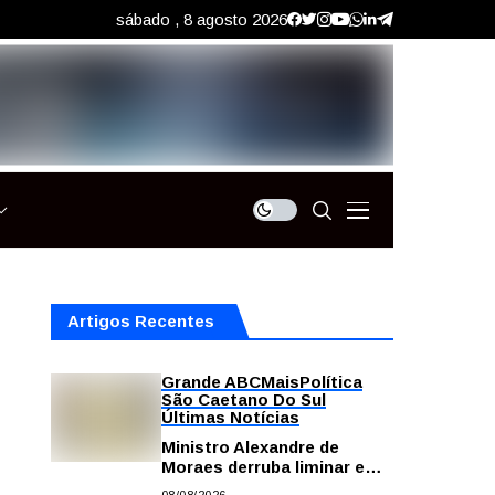
sábado , 8 agosto 2026
Artigos Recentes
Grande ABC
Mais
Política
São Caetano Do Sul
Últimas Notícias
Ministro Alexandre de
Moraes derruba liminar e
restabelece andamento de