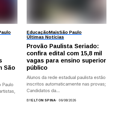
Paulo
Educação
Mais
São Paulo
Últimas Notícias
Provão Paulista Seriado:
confira edital com 15,8 mil
s
vagas para ensino superior
em São
público
Alunos da rede estadual paulista estão
inscritos automaticamente nas provas;
 Paulo
Candidatos da...
rtistas,
BY
ELTON SPINA
06/08/2026