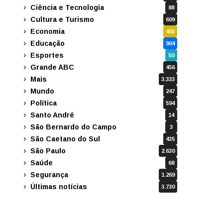
Ciência e Tecnologia
88
Cultura e Turismo
609
Economia
403
Educação
904
Esportes
50
Grande ABC
456
Mais
3.333
Mundo
247
Política
594
Santo André
14
São Bernardo do Campo
3
São Caetano do Sul
435
São Paulo
2.630
Saúde
68
Segurança
1.269
Últimas notícias
3.730