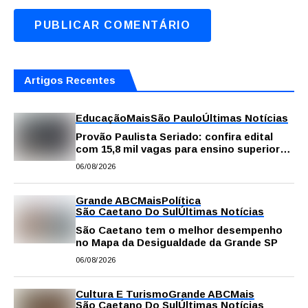
Artigos Recentes
Educação
Mais
São Paulo
Últimas Notícias
Provão Paulista Seriado: confira edital
com 15,8 mil vagas para ensino superior
público
06/08/2026
Grande ABC
Mais
Política
São Caetano Do Sul
Últimas Notícias
São Caetano tem o melhor desempenho
no Mapa da Desigualdade da Grande SP
06/08/2026
Cultura E Turismo
Grande ABC
Mais
São Caetano Do Sul
Últimas Notícias