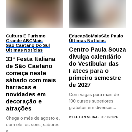
Cultura E Turismo
Educação
Mais
São Paulo
Grande ABC
Mais
Últimas Notícias
São Caetano Do Sul
Centro Paula Souza
Últimas Notícias
divulga calendário
33ª Festa Italiana
do Vestibular das
de São Caetano
Fatecs para o
começa neste
primeiro semestre
sábado com mais
de 2027
barracas e
novidades em
Com vagas para mais de
decoração e
100 cursos superiores
gratuitos em diversas
atrações
áreas,...
Chega o mês de agosto e,
BY
ELTON SPINA
06/08/2026
com ele, os sons, sabores
e...