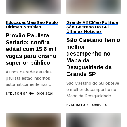
Educação
Mais
São Paulo
Grande ABC
Mais
Política
Últimas Notícias
São Caetano Do Sul
Últimas Notícias
Provão Paulista
São Caetano tem o
Seriado: confira
melhor
edital com 15,8 mil
desempenho no
vagas para ensino
Mapa da
superior público
Desigualdade da
Alunos da rede estadual
Grande SP
paulista estão inscritos
São Caetano do Sul obteve
automaticamente nas
o melhor desempenho no
provas; Candidatos da...
BY
ELTON SPINA
06/08/2026
Mapa da Desigualdade...
BY
REDATOR
06/08/2026