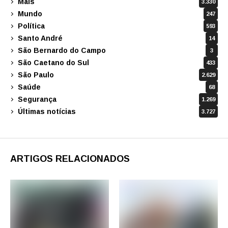
Mais
3.330
Mundo
247
Política
593
Santo André
14
São Bernardo do Campo
3
São Caetano do Sul
433
São Paulo
2.629
Saúde
68
Segurança
1.269
Últimas notícias
3.727
ARTIGOS RELACIONADOS