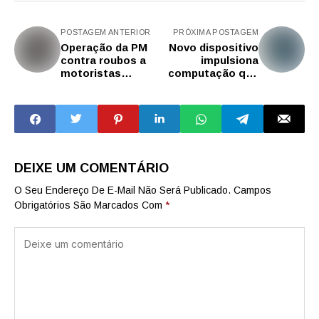
POSTAGEM ANTERIOR
PRÓXIMA POSTAGEM
Operação da PM
Novo dispositivo
contra roubos a
impulsiona
motoristas
computação que
termina com 18
imita cérebro
presos em São
humano
Paulo
DEIXE UM COMENTÁRIO
O Seu Endereço De E-Mail Não Será Publicado.
Campos
Obrigatórios São Marcados Com
*