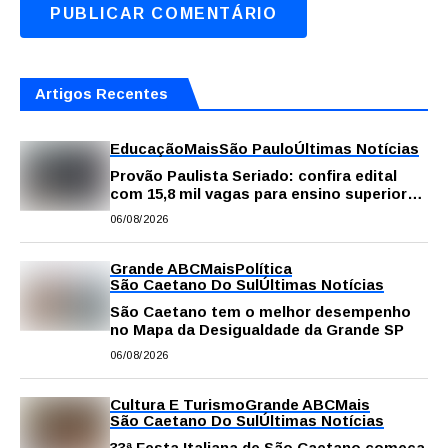
Artigos Recentes
Educação
Mais
São Paulo
Últimas Notícias
Provão Paulista Seriado: confira edital
com 15,8 mil vagas para ensino superior
público
06/08/2026
Grande ABC
Mais
Política
São Caetano Do Sul
Últimas Notícias
São Caetano tem o melhor desempenho
no Mapa da Desigualdade da Grande SP
06/08/2026
Cultura E Turismo
Grande ABC
Mais
São Caetano Do Sul
Últimas Notícias
33ª Festa Italiana de São Caetano começa