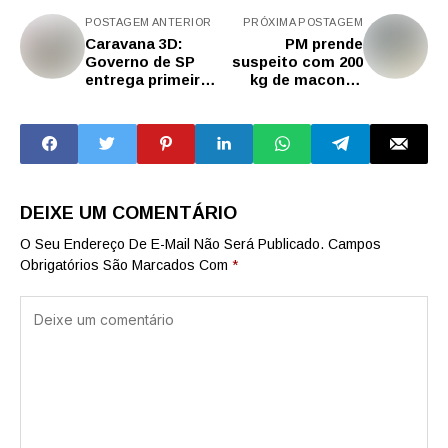
POSTAGEM ANTERIOR
PRÓXIMA POSTAGEM
Caravana 3D:
PM prende
Governo de SP
suspeito com 200
entrega primeira
kg de maconha
escola construída
em veículo no
em parceria com a
interior de SP
iniciativa privada
DEIXE UM COMENTÁRIO
O Seu Endereço De E-Mail Não Será Publicado.
Campos
Obrigatórios São Marcados Com
*