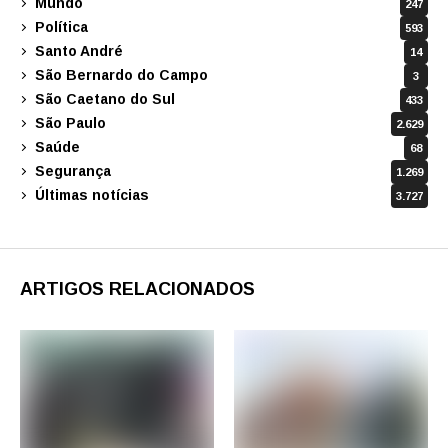
Mundo
247
Política
593
Santo André
14
São Bernardo do Campo
3
São Caetano do Sul
433
São Paulo
2.629
Saúde
68
Segurança
1.269
Últimas notícias
3.727
ARTIGOS RELACIONADOS