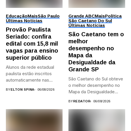
Educação
Mais
São Paulo
Grande ABC
Mais
Política
Últimas Notícias
São Caetano Do Sul
Últimas Notícias
Provão Paulista
São Caetano tem o
Seriado: confira
melhor
edital com 15,8 mil
desempenho no
vagas para ensino
Mapa da
superior público
Desigualdade da
Alunos da rede estadual
Grande SP
paulista estão inscritos
São Caetano do Sul obteve
automaticamente nas
o melhor desempenho no
provas; Candidatos da...
BY
ELTON SPINA
06/08/2026
Mapa da Desigualdade...
BY
REDATOR
06/08/2026