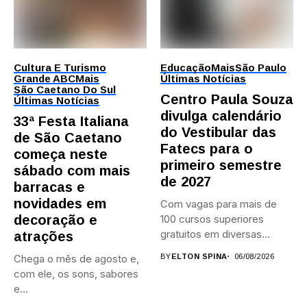
Cultura E Turismo
Educação
Mais
São Paulo
Grande ABC
Mais
Últimas Notícias
São Caetano Do Sul
Centro Paula Souza
Últimas Notícias
divulga calendário
33ª Festa Italiana
do Vestibular das
de São Caetano
Fatecs para o
começa neste
primeiro semestre
sábado com mais
de 2027
barracas e
novidades em
Com vagas para mais de
decoração e
100 cursos superiores
gratuitos em diversas
atrações
áreas,...
Chega o mês de agosto e,
BY
ELTON SPINA
06/08/2026
com ele, os sons, sabores
e...