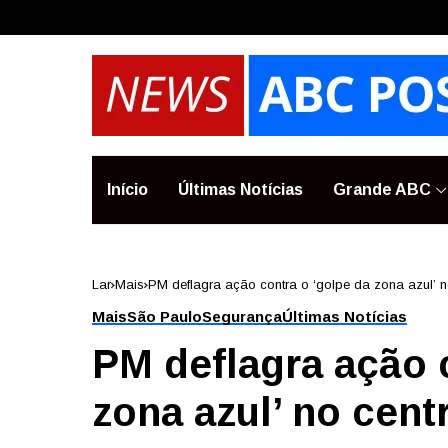
Início
Últimas Notícias
Grande ABC
Lar
Mais
PM deflagra ação contra o ‘golpe da zona azul’ 
Mais
São Paulo
Segurança
Últimas Notícias
PM deflagra ação 
zona azul’ no cent