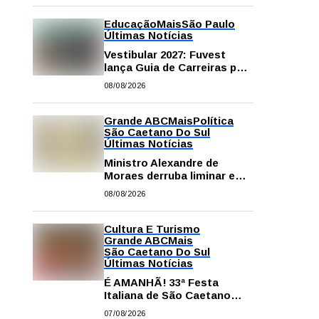
Educação
Mais
São Paulo
Últimas Notícias
Vestibular 2027: Fuvest
lança Guia de Carreiras para
auxiliar candidatos na
08/08/2026
escolha da profissão
Grande ABC
Mais
Política
São Caetano Do Sul
Últimas Notícias
Ministro Alexandre de
Moraes derruba liminar e
restabelece andamento de
08/08/2026
comissão processante
contra vereador Matheus
Gianello
Cultura E Turismo
Grande ABC
Mais
São Caetano Do Sul
Últimas Notícias
É AMANHÃ! 33ª Festa
Italiana de São Caetano
começa neste sábado com
07/08/2026