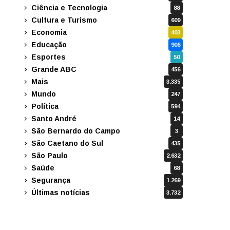
Ciência e Tecnologia
88
Cultura e Turismo
609
Economia
403
Educação
906
Esportes
50
Grande ABC
456
Mais
3.335
Mundo
247
Política
594
Santo André
14
São Bernardo do Campo
3
São Caetano do Sul
435
São Paulo
2.632
Saúde
68
Segurança
1.269
Últimas notícias
3.732