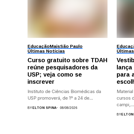
Educação
Mais
São Paulo
Educaç
Últimas Notícias
Últimas
Curso gratuito sobre TDAH
Vesti
reúne pesquisadores da
lança
USP; veja como se
para 
inscrever
escol
Instituto de Ciências Biomédicas da
Material
USP promoverá, de 1º a 24 de...
cursos d
campi,...
BY
ELTON SPINA
08/08/2026
BY
ELTON