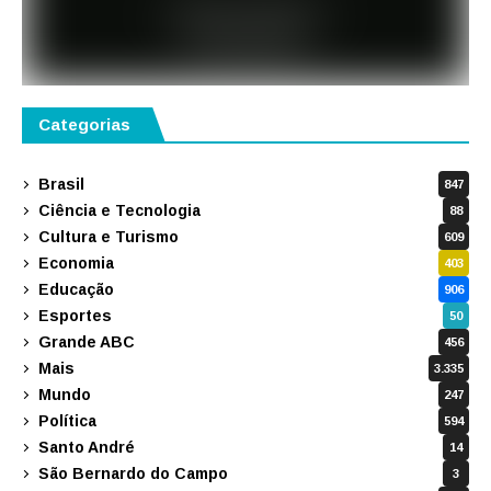
Categorias
Brasil
847
Ciência e Tecnologia
88
Cultura e Turismo
609
Economia
403
Educação
906
Esportes
50
Grande ABC
456
Mais
3.335
Mundo
247
Política
594
Santo André
14
São Bernardo do Campo
3