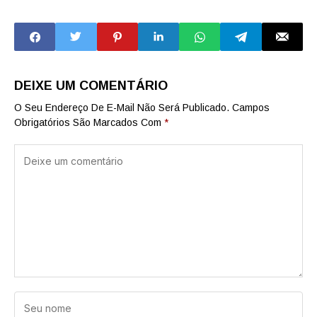
tecnológico com
capital pelo
investimentos de
segundo fim de
R$ 30,5 mi na
semana seguido
Fatec Suzano
DEIXE UM COMENTÁRIO
O Seu Endereço De E-Mail Não Será Publicado.
Campos
Obrigatórios São Marcados Com
*