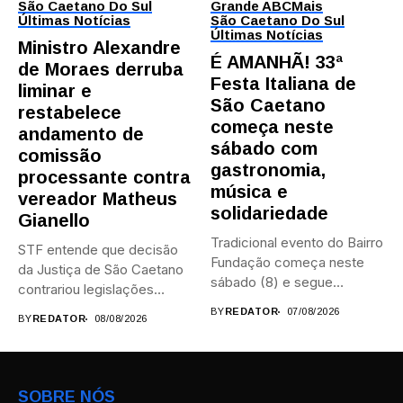
São Caetano Do Sul
Grande ABC
Mais
Últimas Notícias
São Caetano Do Sul
Últimas Notícias
Ministro Alexandre
É AMANHÃ! 33ª
de Moraes derruba
Festa Italiana de
liminar e
São Caetano
restabelece
começa neste
andamento de
sábado com
comissão
gastronomia,
processante contra
música e
vereador Matheus
solidariedade
Gianello
Tradicional evento do Bairro
STF entende que decisão
Fundação começa neste
da Justiça de São Caetano
sábado (8) e segue
contrariou legislações
durante...
federais...
BY
REDATOR
07/08/2026
BY
REDATOR
08/08/2026
SOBRE NÓS