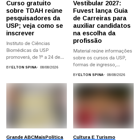
Curso gratuito
Vestibular 2027:
sobre TDAH reúne
Fuvest lança Guia
pesquisadores da
de Carreiras para
USP; veja como se
auxiliar candidatos
inscrever
na escolha da
profissão
Instituto de Ciências
Biomédicas da USP
Material reúne informações
promoverá, de 1º a 24 de...
sobre os cursos da USP,
formas de ingresso,
BY
ELTON SPINA
08/08/2026
campi,...
BY
ELTON SPINA
08/08/2026
Grande ABC
Mais
Política
Cultura E Turismo