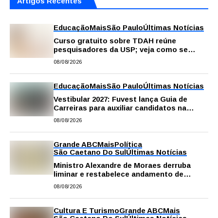
Artigos Recentes
Educação
Mais
São Paulo
Últimas Notícias
Curso gratuito sobre TDAH reúne
pesquisadores da USP; veja como se
inscrever
08/08/2026
Educação
Mais
São Paulo
Últimas Notícias
Vestibular 2027: Fuvest lança Guia de
Carreiras para auxiliar candidatos na
escolha da profissão
08/08/2026
Grande ABC
Mais
Política
São Caetano Do Sul
Últimas Notícias
Ministro Alexandre de Moraes derruba
liminar e restabelece andamento de
comissão processante contra vereador
08/08/2026
Matheus Gianello
Cultura E Turismo
Grande ABC
Mais