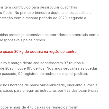
tar têm contribuído para desarticular quadrilhas
 Paulo. No primeiro trimestre deste ano, os assaltos a
paração com o mesmo período de 2023, segundo a
mbina presença ostensiva nos corredores comerciais com o
s responsáveis pelos crimes.
e quase 30 kg de cocaína na região do centro
aneiro e março deste ano aconteceram 97 roubos a
e 2023, houve 165 delitos. Nos anos seguintes as quedas
passado, 99 registros de roubos na capital paulista.
nto nos horários de maior vulnerabilidade, enquanto a Polícia
s casos para chegar às estruturas por trás das ocorrências,
tidos e mais de 470 caixas de remédios foram