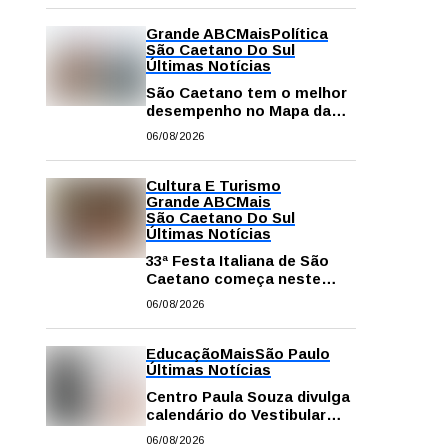
Grande ABC
Mais
Política
São Caetano Do Sul
Últimas Notícias
São Caetano tem o melhor
desempenho no Mapa da
Desigualdade da Grande SP
06/08/2026
Cultura E Turismo
Grande ABC
Mais
São Caetano Do Sul
Últimas Notícias
33ª Festa Italiana de São
Caetano começa neste
sábado com mais barracas
06/08/2026
e novidades em decoração
e atrações
Educação
Mais
São Paulo
Últimas Notícias
Centro Paula Souza divulga
calendário do Vestibular
das Fatecs para o primeiro
06/08/2026