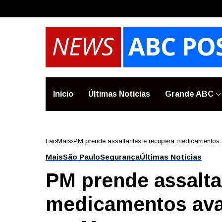
Início
Últimas Notícias
Grande ABC
Lar
Mais
PM prende assaltantes e recupera medicamentos
Mais
São Paulo
Segurança
Últimas Notícias
PM prende assalta
medicamentos ava