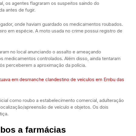
l, os agentes flagraram os suspeitos saindo do
a antes de fugir.
egador, onde haviam guardado os medicamentos roubados.
iro em espécie. A moto usada no crime possui registro de
aram no local anunciando o assalto e ameaçando
os medicamentos controlados. Além disso, ainda tentaram
pós perceberem a aproximação da polícia.
e atuava em desmanche clandestino de veículos em Embu das
Policial como roubo a estabelecimento comercial, adulteração
 localização/apreensão de veículo e objetos. Os dois
iça.
bos a farmácias