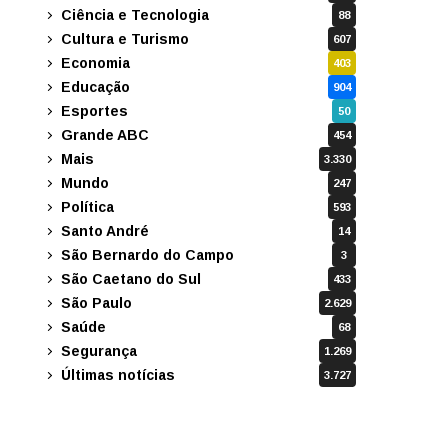
Ciência e Tecnologia
88
Cultura e Turismo
607
Economia
403
Educação
904
Esportes
50
Grande ABC
454
Mais
3.330
Mundo
247
Política
593
Santo André
14
São Bernardo do Campo
3
São Caetano do Sul
433
São Paulo
2.629
Saúde
68
Segurança
1.269
Últimas notícias
3.727