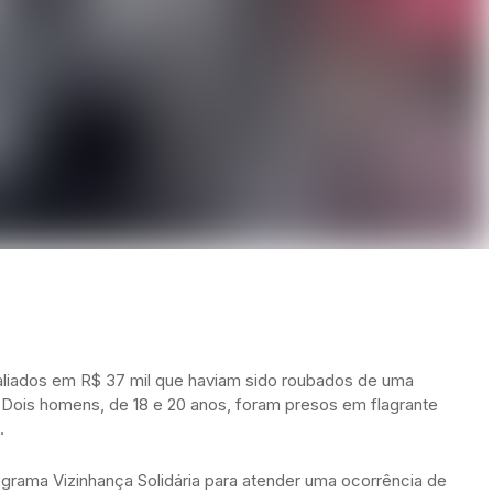
aliados em R$ 37 mil que haviam sido roubados de uma
Dois homens, de 18 e 20 anos, foram presos em flagrante
.
ograma Vizinhança Solidária para atender uma ocorrência de