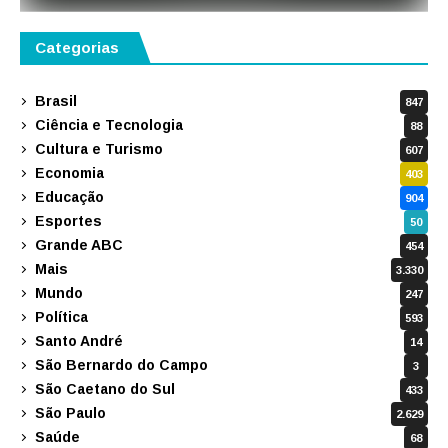
Categorias
Brasil
847
Ciência e Tecnologia
88
Cultura e Turismo
607
Economia
403
Educação
904
Esportes
50
Grande ABC
454
Mais
3.330
Mundo
247
Política
593
Santo André
14
São Bernardo do Campo
3
São Caetano do Sul
433
São Paulo
2.629
Saúde
68