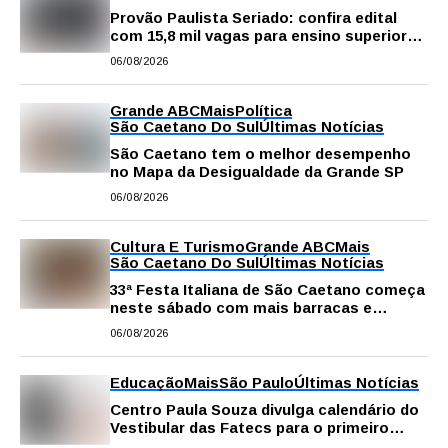
Provão Paulista Seriado: confira edital
com 15,8 mil vagas para ensino superior
público
06/08/2026
Grande ABC
Mais
Política
São Caetano Do Sul
Últimas Notícias
São Caetano tem o melhor desempenho
no Mapa da Desigualdade da Grande SP
06/08/2026
Cultura E Turismo
Grande ABC
Mais
São Caetano Do Sul
Últimas Notícias
33ª Festa Italiana de São Caetano começa
neste sábado com mais barracas e
novidades em decoração e atrações
06/08/2026
Educação
Mais
São Paulo
Últimas Notícias
Centro Paula Souza divulga calendário do
Vestibular das Fatecs para o primeiro
semestre de 2027