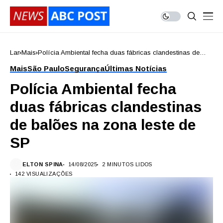
Lar
Mais
Polícia Ambiental fecha duas fábricas clandestinas de
balões na zona leste de SP
Mais
São Paulo
Segurança
Últimas Notícias
Polícia Ambiental fecha
duas fábricas clandestinas
de balões na zona leste de
SP
ELTON SPINA
14/08/2025
2 MINUTOS LIDOS
142 VISUALIZAÇÕES