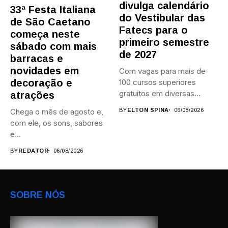
divulga calendário
33ª Festa Italiana
do Vestibular das
de São Caetano
Fatecs para o
começa neste
primeiro semestre
sábado com mais
de 2027
barracas e
novidades em
Com vagas para mais de
decoração e
100 cursos superiores
gratuitos em diversas
atrações
áreas,...
Chega o mês de agosto e,
BY
ELTON SPINA
06/08/2026
com ele, os sons, sabores
e...
BY
REDATOR
06/08/2026
SOBRE NÓS