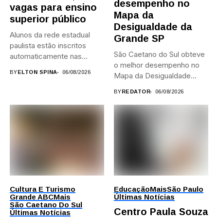
desempenho no
vagas para ensino
Mapa da
superior público
Desigualdade da
Alunos da rede estadual
Grande SP
paulista estão inscritos
São Caetano do Sul obteve
automaticamente nas
o melhor desempenho no
provas; Candidatos da...
BY
ELTON SPINA
06/08/2026
Mapa da Desigualdade...
BY
REDATOR
06/08/2026
Cultura E Turismo
Educação
Mais
São Paulo
Grande ABC
Mais
Últimas Notícias
São Caetano Do Sul
Centro Paula Souza
Últimas Notícias