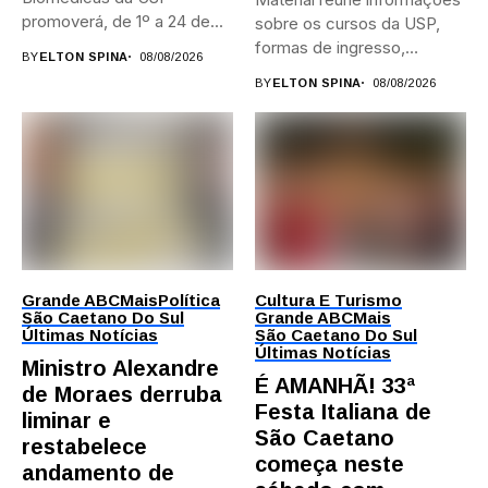
promoverá, de 1º a 24 de...
sobre os cursos da USP,
formas de ingresso,
BY
ELTON SPINA
08/08/2026
campi,...
BY
ELTON SPINA
08/08/2026
Grande ABC
Mais
Política
Cultura E Turismo
São Caetano Do Sul
Grande ABC
Mais
Últimas Notícias
São Caetano Do Sul
Últimas Notícias
Ministro Alexandre
É AMANHÃ! 33ª
de Moraes derruba
Festa Italiana de
liminar e
São Caetano
restabelece
começa neste
andamento de