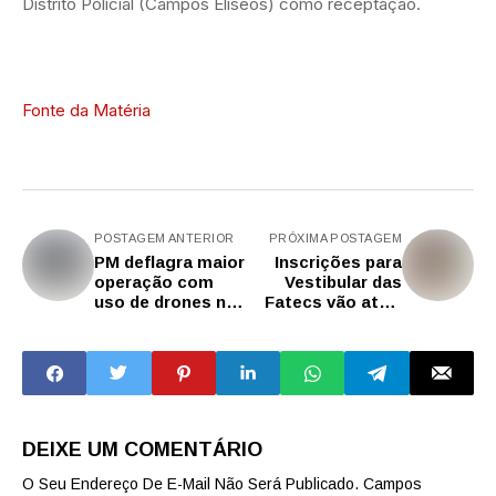
Distrito Policial (Campos Elíseos) como receptação.
Fonte da Matéria
POSTAGEM ANTERIOR
PRÓXIMA POSTAGEM
PM deflagra maior
Inscrições para
operação com
Vestibular das
uso de drones no
Fatecs vão até 7
estado de São
de novembro
Paulo
DEIXE UM COMENTÁRIO
O Seu Endereço De E-Mail Não Será Publicado.
Campos