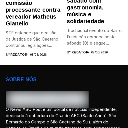
sábado com
comissão
gastronomia,
processante contra
música e
vereador Matheus
solidariedade
Gianello
Tradicional evento do Bairro
STF entende que decisão
Fundação começa neste
da Justiça de São Caetano
sábado (8) e segue
contrariou legislações
durante...
federais...
BY
REDATOR
07/08/2026
BY
REDATOR
08/08/2026
SOBRE NÓS
O News ABC Post é um portal de notícias independente,
dedicado à cobertura do Grande ABC (Santo André, São
Bernardo do Campo e São Caetano do Sul), além de