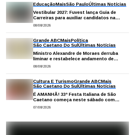
Educação
Mais
São Paulo
Últimas Notícias
Vestibular 2027: Fuvest lança Guia de
Carreiras para auxiliar candidatos na
escolha da profissão
08/08/2026
Grande ABC
Mais
Política
São Caetano Do Sul
Últimas Notícias
Ministro Alexandre de Moraes derruba
liminar e restabelece andamento de
comissão processante contra vereador
08/08/2026
Matheus Gianello
Cultura E Turismo
Grande ABC
Mais
São Caetano Do Sul
Últimas Notícias
É AMANHÃ! 33ª Festa Italiana de São
Caetano começa neste sábado com
gastronomia, música e solidariedade
07/08/2026