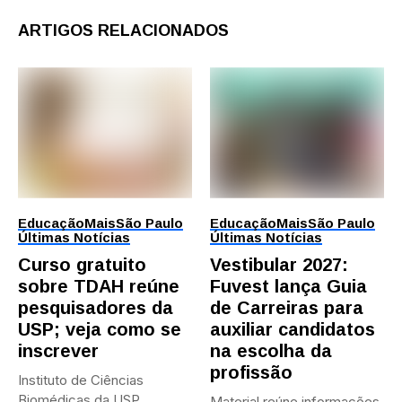
ARTIGOS RELACIONADOS
Educação
Mais
São Paulo
Educação
Mais
São Paulo
Últimas Notícias
Últimas Notícias
Curso gratuito
Vestibular 2027:
sobre TDAH reúne
Fuvest lança Guia
pesquisadores da
de Carreiras para
USP; veja como se
auxiliar candidatos
inscrever
na escolha da
profissão
Instituto de Ciências
Biomédicas da USP
Material reúne informações