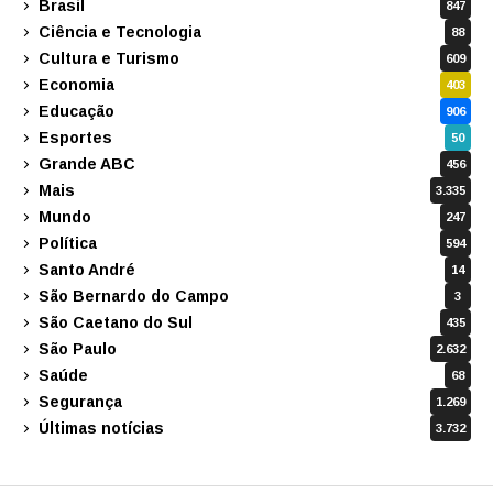
Brasil
847
Ciência e Tecnologia
88
Cultura e Turismo
609
Economia
403
Educação
906
Esportes
50
Grande ABC
456
Mais
3.335
Mundo
247
Política
594
Santo André
14
São Bernardo do Campo
3
São Caetano do Sul
435
São Paulo
2.632
Saúde
68
Segurança
1.269
Últimas notícias
3.732