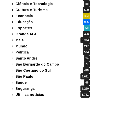
Ciência e Tecnologia
88
Cultura e Turismo
609
Economia
403
Educação
905
Esportes
50
Grande ABC
456
Mais
3.334
Mundo
247
Política
594
Santo André
14
São Bernardo do Campo
3
São Caetano do Sul
435
São Paulo
2.631
Saúde
68
Segurança
1.269
Últimas notícias
3.731