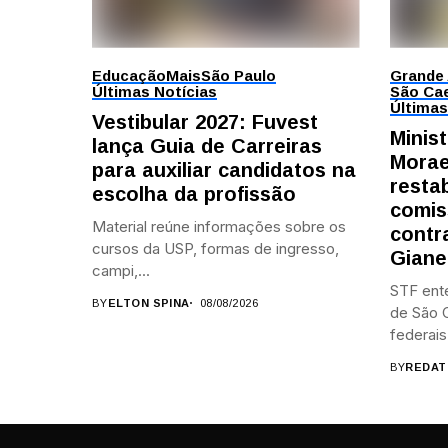
Educação
Mais
São Paulo
Grande
Últimas Notícias
São Cae
Últimas
Vestibular 2027: Fuvest
Minis
lança Guia de Carreiras
Morae
para auxiliar candidatos na
resta
escolha da profissão
comis
Material reúne informações sobre os
contr
cursos da USP, formas de ingresso,
Giane
campi,...
STF ent
BY
ELTON SPINA
08/08/2026
de São C
federais.
BY
REDAT