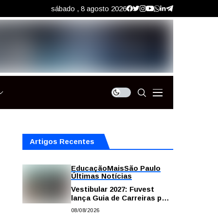
sábado , 8 agosto 2026
Artigos Recentes
Educação
Mais
São Paulo
Últimas Notícias
Vestibular 2027: Fuvest
lança Guia de Carreiras para
auxiliar candidatos na
08/08/2026
escolha da profissão