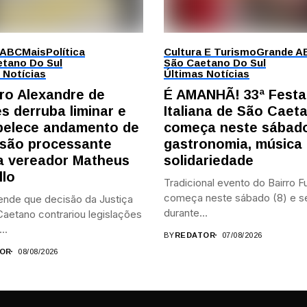
 ABC
Mais
Política
Cultura E Turismo
Grande A
tano Do Sul
São Caetano Do Sul
 Notícias
Últimas Notícias
tro Alexandre de
É AMANHÃ! 33ª Festa
s derruba liminar e
Italiana de São Caet
belece andamento de
começa neste sábad
são processante
gastronomia, música
a vereador Matheus
solidariedade
llo
Tradicional evento do Bairro 
começa neste sábado (8) e 
ende que decisão da Justiça
durante...
aetano contrariou legislações
..
BY
REDATOR
07/08/2026
OR
08/08/2026