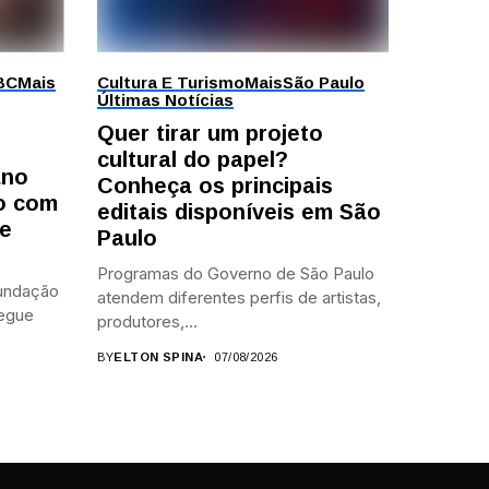
BC
Mais
Cultura E Turismo
Mais
São Paulo
Últimas Notícias
Quer tirar um projeto
cultural do papel?
ano
Conheça os principais
o com
editais disponíveis em São
 e
Paulo
Programas do Governo de São Paulo
Fundação
atendem diferentes perfis de artistas,
segue
produtores,...
BY
ELTON SPINA
07/08/2026