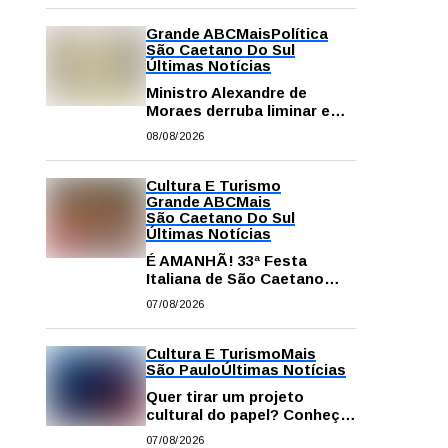
Grande ABC
Mais
Política
São Caetano Do Sul
Últimas Notícias
Ministro Alexandre de
Moraes derruba liminar e
restabelece andamento de
08/08/2026
comissão processante
contra vereador Matheus
Gianello
Cultura E Turismo
Grande ABC
Mais
São Caetano Do Sul
Últimas Notícias
É AMANHÃ! 33ª Festa
Italiana de São Caetano
começa neste sábado com
07/08/2026
gastronomia, música e
solidariedade
Cultura E Turismo
Mais
São Paulo
Últimas Notícias
Quer tirar um projeto
cultural do papel? Conheça
os principais editais
07/08/2026