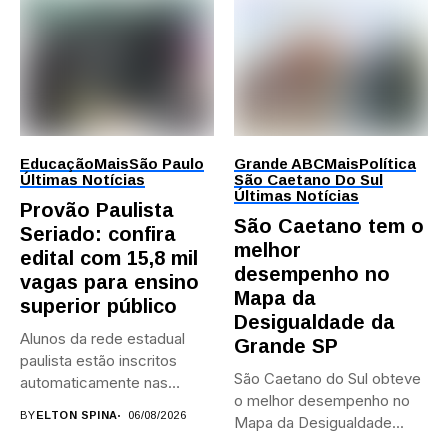
Educação
Mais
São Paulo
Grande ABC
Mais
Política
Últimas Notícias
São Caetano Do Sul
Últimas Notícias
Provão Paulista
São Caetano tem o
Seriado: confira
melhor
edital com 15,8 mil
desempenho no
vagas para ensino
Mapa da
superior público
Desigualdade da
Alunos da rede estadual
Grande SP
paulista estão inscritos
São Caetano do Sul obteve
automaticamente nas
o melhor desempenho no
provas; Candidatos da...
BY
ELTON SPINA
06/08/2026
Mapa da Desigualdade...