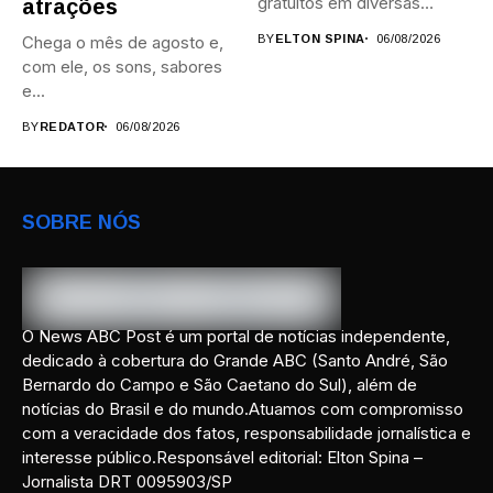
gratuitos em diversas
atrações
áreas,...
Chega o mês de agosto e,
BY
ELTON SPINA
06/08/2026
com ele, os sons, sabores
e...
BY
REDATOR
06/08/2026
SOBRE NÓS
O News ABC Post é um portal de notícias independente,
dedicado à cobertura do Grande ABC (Santo André, São
Bernardo do Campo e São Caetano do Sul), além de
notícias do Brasil e do mundo.Atuamos com compromisso
com a veracidade dos fatos, responsabilidade jornalística e
interesse público.Responsável editorial: Elton Spina –
Jornalista DRT 0095903/SP