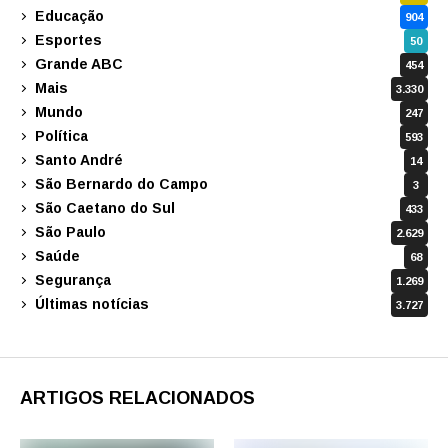
Educação
904
Esportes
50
Grande ABC
454
Mais
3.330
Mundo
247
Política
593
Santo André
14
São Bernardo do Campo
3
São Caetano do Sul
433
São Paulo
2.629
Saúde
68
Segurança
1.269
Últimas notícias
3.727
ARTIGOS RELACIONADOS