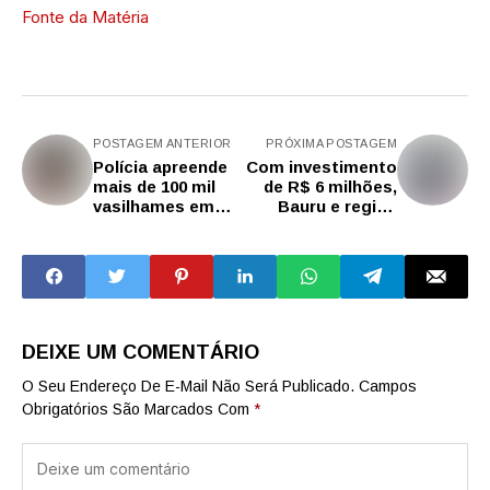
Fonte da Matéria
POSTAGEM ANTERIOR
PRÓXIMA POSTAGEM
Polícia apreende
Com investimento
mais de 100 mil
de R$ 6 milhões,
vasilhames em
Bauru e região
galpão
recebem 46
clandestino em SP
viaturas da Polícia
Militar – Agência
SP
DEIXE UM COMENTÁRIO
O Seu Endereço De E-Mail Não Será Publicado.
Campos
Obrigatórios São Marcados Com
*