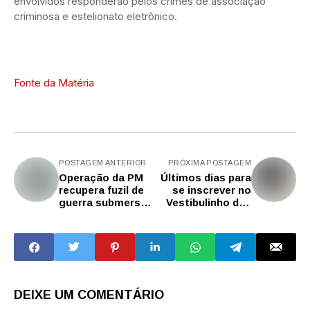
envolvidos responderão pelos crimes de associação
criminosa e estelionato eletrônico.
Fonte da Matéria
POSTAGEM ANTERIOR
PRÓXIMA POSTAGEM
Operação da PM
Últimos dias para
recupera fuzil de
se inscrever no
guerra submerso
Vestibulinho das
no Canal de
Etecs de 2026
Santos
DEIXE UM COMENTÁRIO