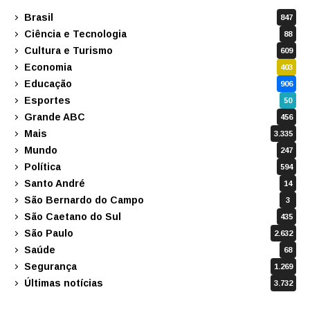
Brasil
847
Ciência e Tecnologia
88
Cultura e Turismo
609
Economia
403
Educação
906
Esportes
50
Grande ABC
456
Mais
3.335
Mundo
247
Política
594
Santo André
14
São Bernardo do Campo
3
São Caetano do Sul
435
São Paulo
2.632
Saúde
68
Segurança
1.269
Últimas notícias
3.732