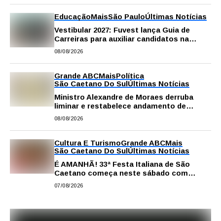
Educação
Mais
São Paulo
Últimas Notícias
Vestibular 2027: Fuvest lança Guia de
Carreiras para auxiliar candidatos na
escolha da profissão
08/08/2026
Grande ABC
Mais
Política
São Caetano Do Sul
Últimas Notícias
Ministro Alexandre de Moraes derruba
liminar e restabelece andamento de
comissão processante contra vereador
08/08/2026
Matheus Gianello
Cultura E Turismo
Grande ABC
Mais
São Caetano Do Sul
Últimas Notícias
É AMANHÃ! 33ª Festa Italiana de São
Caetano começa neste sábado com
gastronomia, música e solidariedade
07/08/2026