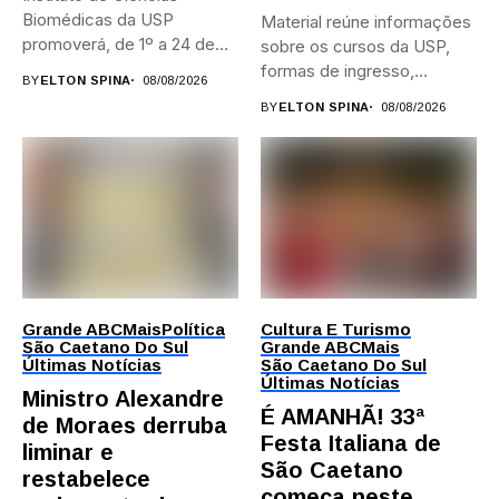
Biomédicas da USP
Material reúne informações
promoverá, de 1º a 24 de...
sobre os cursos da USP,
formas de ingresso,
BY
ELTON SPINA
08/08/2026
campi,...
BY
ELTON SPINA
08/08/2026
Grande ABC
Mais
Política
Cultura E Turismo
São Caetano Do Sul
Grande ABC
Mais
Últimas Notícias
São Caetano Do Sul
Últimas Notícias
Ministro Alexandre
É AMANHÃ! 33ª
de Moraes derruba
Festa Italiana de
liminar e
São Caetano
restabelece
começa neste