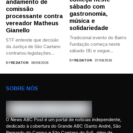
andamento de
sábado com
comissão
gastronomia,
processante contra
música e
vereador Matheus
solidariedade
Gianello
Tradicional evento do Bairro
STF entende que decisão
Fundação começa neste
da Justiça de São Caetano
sábado (8) e segue
contrariou legislações
durante...
federais...
BY
REDATOR
07/08/2026
BY
REDATOR
08/08/2026
SOBRE NÓS
O News ABC Post é um portal de notícias independente,
dedicado à cobertura do Grande ABC (Santo André, São
Bernardo do Campo e São Caetano do Sul), além de