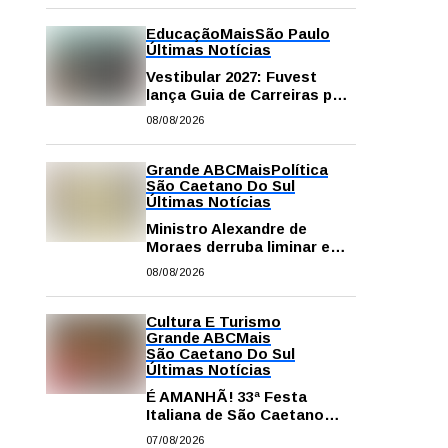
Educação
Mais
São Paulo
Últimas Notícias
Vestibular 2027: Fuvest
lança Guia de Carreiras para
auxiliar candidatos na
08/08/2026
escolha da profissão
Grande ABC
Mais
Política
São Caetano Do Sul
Últimas Notícias
Ministro Alexandre de
Moraes derruba liminar e
restabelece andamento de
08/08/2026
comissão processante
contra vereador Matheus
Gianello
Cultura E Turismo
Grande ABC
Mais
São Caetano Do Sul
Últimas Notícias
É AMANHÃ! 33ª Festa
Italiana de São Caetano
começa neste sábado com
07/08/2026