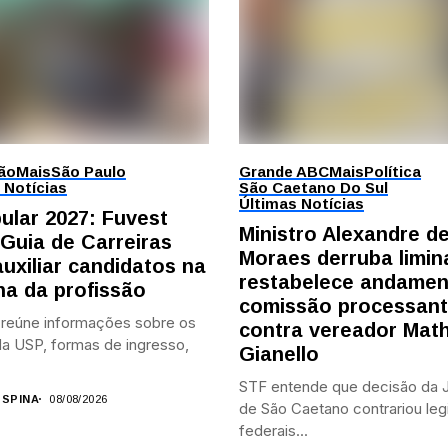
ão
Mais
São Paulo
Grande ABC
Mais
Política
 Notícias
São Caetano Do Sul
Últimas Notícias
bular 2027: Fuvest
Ministro Alexandre d
 Guia de Carreiras
Moraes derruba limin
auxiliar candidatos na
restabelece andamen
ha da profissão
comissão processan
 reúne informações sobre os
contra vereador Mat
a USP, formas de ingresso,
Gianello
STF entende que decisão da J
 SPINA
08/08/2026
de São Caetano contrariou leg
federais...