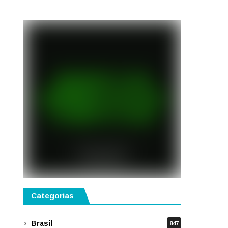
gastronomia, música e
solidariedade
Categorias
Brasil
847