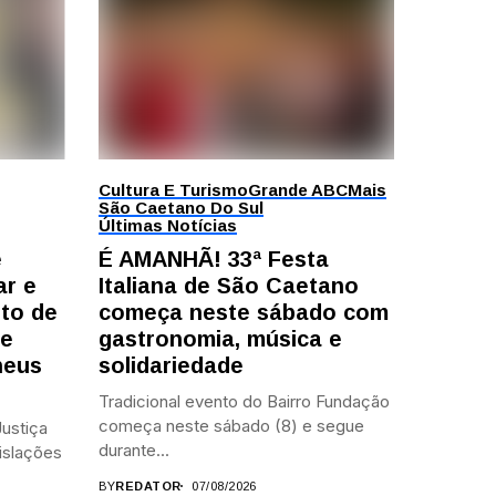
Cultura E Turismo
Grande ABC
Mais
São Caetano Do Sul
Últimas Notícias
e
É AMANHÃ! 33ª Festa
ar e
Italiana de São Caetano
to de
começa neste sábado com
te
gastronomia, música e
heus
solidariedade
Tradicional evento do Bairro Fundação
começa neste sábado (8) e segue
ustiça
durante...
islações
BY
REDATOR
07/08/2026