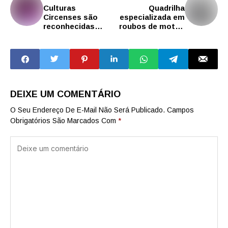
Culturas
Quadrilha
Circenses são
especializada em
reconhecidas
roubos de motos
como Patrimônio
na Grande São
Imaterial do
Paulo é
Estado de São
desarticulada em
Paulo pelo
ação da Polícia
Condephaat
Civil
DEIXE UM COMENTÁRIO
O Seu Endereço De E-Mail Não Será Publicado.
Campos
Obrigatórios São Marcados Com
*