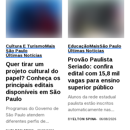
Cultura E Turismo
Mais
Educação
Mais
São Paulo
São Paulo
Últimas Notícias
Últimas Notícias
Provão Paulista
Quer tirar um
Seriado: confira
projeto cultural do
edital com 15,8 mil
papel? Conheça os
vagas para ensino
principais editais
superior público
disponíveis em São
Alunos da rede estadual
Paulo
paulista estão inscritos
Programas do Governo de
automaticamente nas
São Paulo atendem
provas; Candidatos da...
BY
ELTON SPINA
06/08/2026
diferentes perfis de
artistas, produtores,...