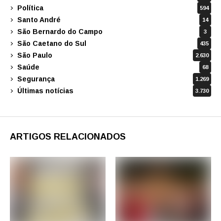
Política
594
Santo André
14
São Bernardo do Campo
3
São Caetano do Sul
435
São Paulo
2.630
Saúde
68
Segurança
1.269
Últimas notícias
3.730
ARTIGOS RELACIONADOS