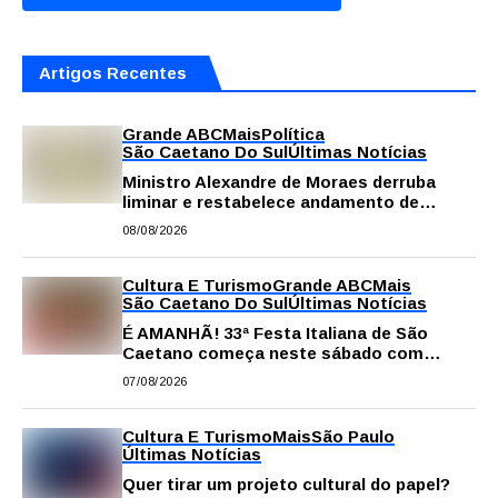
Artigos Recentes
Grande ABC
Mais
Política
São Caetano Do Sul
Últimas Notícias
Ministro Alexandre de Moraes derruba
liminar e restabelece andamento de
comissão processante contra vereador
08/08/2026
Matheus Gianello
Cultura E Turismo
Grande ABC
Mais
São Caetano Do Sul
Últimas Notícias
É AMANHÃ! 33ª Festa Italiana de São
Caetano começa neste sábado com
gastronomia, música e solidariedade
07/08/2026
Cultura E Turismo
Mais
São Paulo
Últimas Notícias
Quer tirar um projeto cultural do papel?