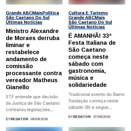
Grande ABC
Mais
Política
Cultura E Turismo
São Caetano Do Sul
Grande ABC
Mais
Últimas Notícias
São Caetano Do Sul
Últimas Notícias
Ministro Alexandre
É AMANHÃ! 33ª
de Moraes derruba
Festa Italiana de
liminar e
São Caetano
restabelece
começa neste
andamento de
sábado com
comissão
gastronomia,
processante contra
música e
vereador Matheus
solidariedade
Gianello
Tradicional evento do Bairro
STF entende que decisão
Fundação começa neste
da Justiça de São Caetano
sábado (8) e segue
contrariou legislações
durante...
federais...
BY
REDATOR
07/08/2026
BY
REDATOR
08/08/2026