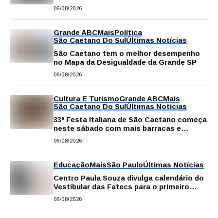
público
06/08/2026
Grande ABC
Mais
Política
São Caetano Do Sul
Últimas Notícias
São Caetano tem o melhor desempenho
no Mapa da Desigualdade da Grande SP
06/08/2026
Cultura E Turismo
Grande ABC
Mais
São Caetano Do Sul
Últimas Notícias
33ª Festa Italiana de São Caetano começa
neste sábado com mais barracas e
novidades em decoração e atrações
06/08/2026
Educação
Mais
São Paulo
Últimas Notícias
Centro Paula Souza divulga calendário do
Vestibular das Fatecs para o primeiro
semestre de 2027
06/08/2026