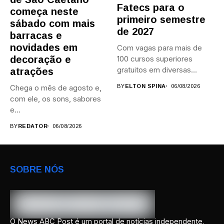
Fatecs para o
começa neste
primeiro semestre
sábado com mais
de 2027
barracas e
novidades em
Com vagas para mais de
decoração e
100 cursos superiores
gratuitos em diversas
atrações
áreas,...
Chega o mês de agosto e,
BY
ELTON SPINA
06/08/2026
com ele, os sons, sabores
e...
BY
REDATOR
06/08/2026
SOBRE NÓS
O News ABC Post é um portal de notícias independente,