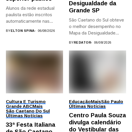
Desigualdade da
Alunos da rede estadual
Grande SP
paulista estão inscritos
São Caetano do Sul obteve
automaticamente nas
o melhor desempenho no
provas; Candidatos da...
BY
ELTON SPINA
06/08/2026
Mapa da Desigualdade...
BY
REDATOR
06/08/2026
Cultura E Turismo
Educação
Mais
São Paulo
Grande ABC
Mais
Últimas Notícias
São Caetano Do Sul
Centro Paula Souza
Últimas Notícias
divulga calendário
33ª Festa Italiana
do Vestibular das
de São Caetano