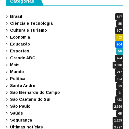
Categorias
Brasil
847
Ciência e Tecnologia
88
Cultura e Turismo
607
Economia
403
Educação
904
Esportes
50
Grande ABC
454
Mais
3.330
Mundo
247
Política
593
Santo André
14
São Bernardo do Campo
3
São Caetano do Sul
433
São Paulo
2.629
Saúde
68
Segurança
1.269
Últimas notícias
3.727