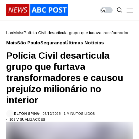
Lar
Mais
Polícia Civil desarticula grupo que furtava transformadores
e causou prejuízo milionário no interior
Mais
São Paulo
Segurança
Últimas Notícias
Polícia Civil desarticula
grupo que furtava
transformadores e causou
prejuízo milionário no
interior
ELTON SPINA
06/12/2025
1 MINUTOS LIDOS
109 VISUALIZAÇÕES