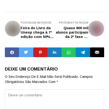
POSTAGEM ANTERIOR
PRÓXIMA POSTAGEM
Feira do Livro da
Quase 800 mil
Unesp chega à 7ª
alunos participam
edição com 50%
da 2ª fase da
de desconto e
Olimpíada de
atrações culturais
Matemática de SP
em SP
nesta semana
DEIXE UM COMENTÁRIO
O Seu Endereço De E-Mail Não Será Publicado.
Campos
Obrigatórios São Marcados Com
*