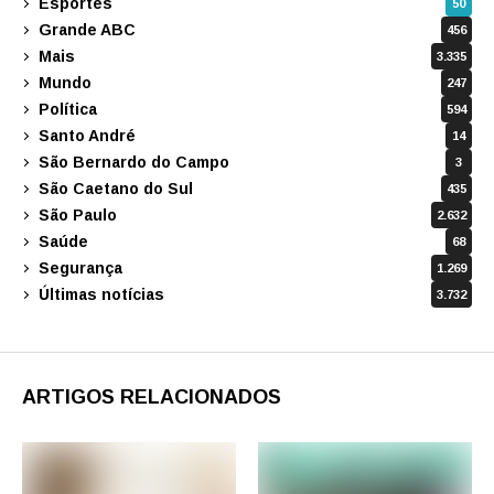
Esportes
50
Grande ABC
456
Mais
3.335
Mundo
247
Política
594
Santo André
14
São Bernardo do Campo
3
São Caetano do Sul
435
São Paulo
2.632
Saúde
68
Segurança
1.269
Últimas notícias
3.732
ARTIGOS RELACIONADOS