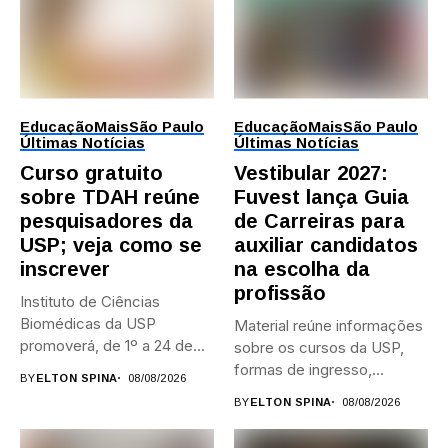
Educação
Mais
São Paulo
Educação
Mais
São Paulo
Últimas Notícias
Últimas Notícias
Curso gratuito
Vestibular 2027:
sobre TDAH reúne
Fuvest lança Guia
pesquisadores da
de Carreiras para
USP; veja como se
auxiliar candidatos
inscrever
na escolha da
profissão
Instituto de Ciências
Biomédicas da USP
Material reúne informações
promoverá, de 1º a 24 de...
sobre os cursos da USP,
formas de ingresso,
BY
ELTON SPINA
08/08/2026
campi,...
BY
ELTON SPINA
08/08/2026