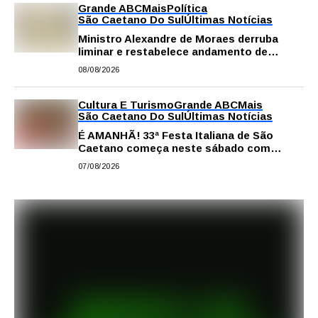
Grande ABC
Mais
Política
São Caetano Do Sul
Últimas Notícias
Ministro Alexandre de Moraes derruba
liminar e restabelece andamento de
comissão processante contra vereador
08/08/2026
Matheus Gianello
Cultura E Turismo
Grande ABC
Mais
São Caetano Do Sul
Últimas Notícias
É AMANHÃ! 33ª Festa Italiana de São
Caetano começa neste sábado com
gastronomia, música e solidariedade
07/08/2026