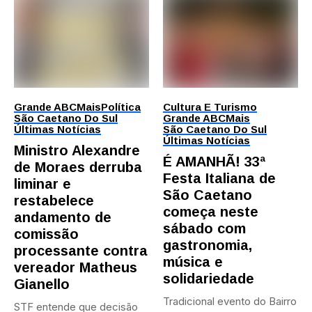
Grande ABC
Mais
Política
Cultura E Turismo
São Caetano Do Sul
Grande ABC
Mais
Últimas Notícias
São Caetano Do Sul
Últimas Notícias
Ministro Alexandre
É AMANHÃ! 33ª
de Moraes derruba
Festa Italiana de
liminar e
São Caetano
restabelece
começa neste
andamento de
sábado com
comissão
gastronomia,
processante contra
música e
vereador Matheus
solidariedade
Gianello
Tradicional evento do Bairro
STF entende que decisão