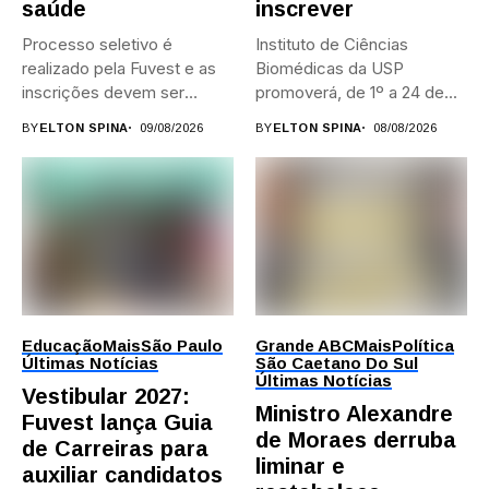
saúde
inscrever
Processo seletivo é
Instituto de Ciências
realizado pela Fuvest e as
Biomédicas da USP
inscrições devem ser
promoverá, de 1º a 24 de...
feitas...
BY
ELTON SPINA
09/08/2026
BY
ELTON SPINA
08/08/2026
Educação
Mais
São Paulo
Grande ABC
Mais
Política
Últimas Notícias
São Caetano Do Sul
Últimas Notícias
Vestibular 2027:
Ministro Alexandre
Fuvest lança Guia
de Moraes derruba
de Carreiras para
liminar e
auxiliar candidatos