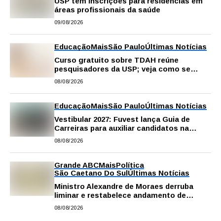
USP tem inscrições para residências em
áreas profissionais da saúde
09/08/2026
Educação
Mais
São Paulo
Últimas Notícias
Curso gratuito sobre TDAH reúne
pesquisadores da USP; veja como se
inscrever
08/08/2026
Educação
Mais
São Paulo
Últimas Notícias
Vestibular 2027: Fuvest lança Guia de
Carreiras para auxiliar candidatos na
escolha da profissão
08/08/2026
Grande ABC
Mais
Política
São Caetano Do Sul
Últimas Notícias
Ministro Alexandre de Moraes derruba
liminar e restabelece andamento de
comissão processante contra vereador
08/08/2026
Matheus Gianello