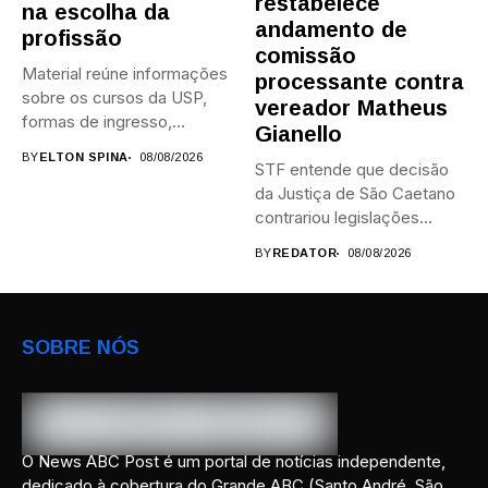
restabelece
na escolha da
andamento de
profissão
comissão
Material reúne informações
processante contra
sobre os cursos da USP,
vereador Matheus
formas de ingresso,
Gianello
campi,...
BY
ELTON SPINA
08/08/2026
STF entende que decisão
da Justiça de São Caetano
contrariou legislações
federais...
BY
REDATOR
08/08/2026
SOBRE NÓS
O News ABC Post é um portal de notícias independente,
dedicado à cobertura do Grande ABC (Santo André, São