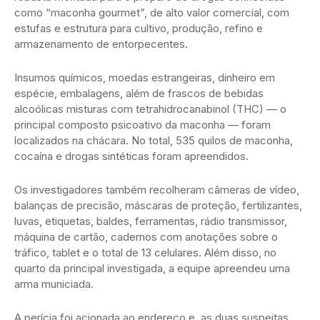
como “maconha gourmet”, de alto valor comercial, com
estufas e estrutura para cultivo, produção, refino e
armazenamento de entorpecentes.
Insumos químicos, moedas estrangeiras, dinheiro em
espécie, embalagens, além de frascos de bebidas
alcoólicas misturas com tetrahidrocanabinol (THC) — o
principal composto psicoativo da maconha — foram
localizados na chácara. No total, 535 quilos de maconha,
cocaína e drogas sintéticas foram apreendidos.
Os investigadores também recolheram câmeras de vídeo,
balanças de precisão, máscaras de proteção, fertilizantes,
luvas, etiquetas, baldes, ferramentas, rádio transmissor,
máquina de cartão, cadernos com anotações sobre o
tráfico, tablet e o total de 13 celulares. Além disso, no
quarto da principal investigada, a equipe apreendeu uma
arma municiada.
A perícia foi acionada ao endereço e, as duas suspeitas,