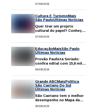
começa neste sábado com
07/08/2026
gastronomia, música e
solidariedade
Cultura E Turismo
Mais
São Paulo
Últimas Notícias
Quer tirar um projeto
cultural do papel? Conheça
os principais editais
07/08/2026
disponíveis em São Paulo
Educação
Mais
São Paulo
Últimas Notícias
Provão Paulista Seriado:
confira edital com 15,8 mil
vagas para ensino superior
06/08/2026
público
Grande ABC
Mais
Política
São Caetano Do Sul
Últimas Notícias
São Caetano tem o melhor
desempenho no Mapa da
Desigualdade da Grande SP
06/08/2026