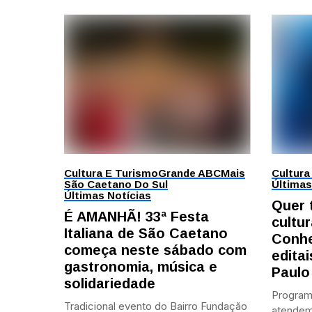
Cultura E Turismo
Grande ABC
Mais
Cultura
São Caetano Do Sul
Últimas
Últimas Notícias
Quer 
É AMANHÃ! 33ª Festa
cultur
Italiana de São Caetano
Conhe
começa neste sábado com
edita
gastronomia, música e
Paulo
solidariedade
Program
Tradicional evento do Bairro Fundação
atendem 