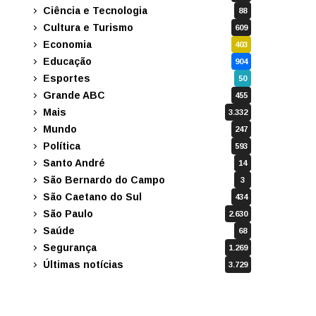
Ciência e Tecnologia
88
Cultura e Turismo
609
Economia
403
Educação
904
Esportes
50
Grande ABC
455
Mais
3.332
Mundo
247
Política
593
Santo André
14
São Bernardo do Campo
3
São Caetano do Sul
434
São Paulo
2.630
Saúde
68
Segurança
1.269
Últimas notícias
3.729