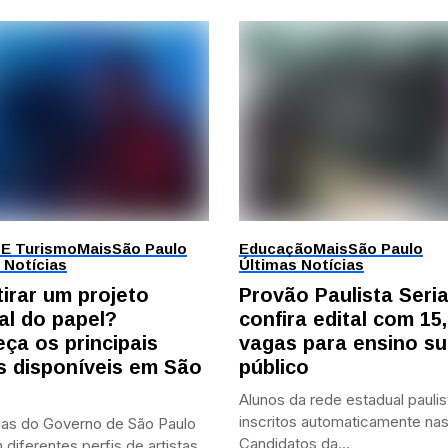
 E Turismo
Mais
São Paulo
Educação
Mais
São Paulo
 Notícias
Últimas Notícias
tirar um projeto
Provão Paulista Seri
al do papel?
confira edital com 15,
ça os principais
vagas para ensino su
is disponíveis em São
público
Alunos da rede estadual paulis
inscritos automaticamente nas
as do Governo de São Paulo
Candidatos da...
diferentes perfis de artistas,