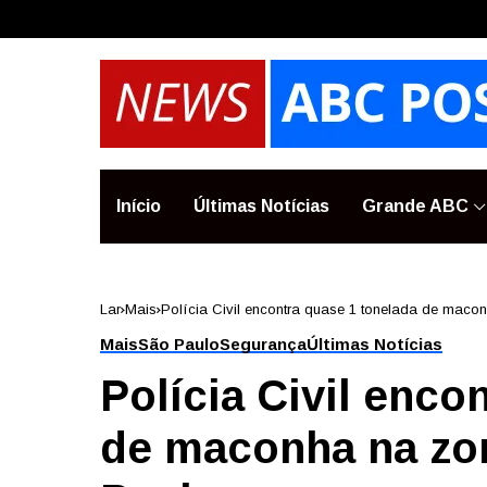
Início
Últimas Notícias
Grande ABC
Lar
Mais
Polícia Civil encontra quase 1 tonelada de maco
Mais
São Paulo
Segurança
Últimas Notícias
Polícia Civil enco
de maconha na zo