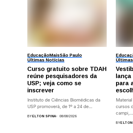
Educação
Mais
São Paulo
Educaç
Últimas Notícias
Últimas
Curso gratuito sobre TDAH
Vesti
reúne pesquisadores da
lança
USP; veja como se
para 
inscrever
escol
Instituto de Ciências Biomédicas da
Material
USP promoverá, de 1º a 24 de...
cursos d
campi,...
BY
ELTON SPINA
08/08/2026
BY
ELTON