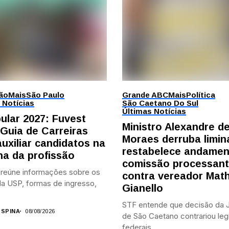
ão
Mais
São Paulo
Grande ABC
Mais
Política
 Notícias
São Caetano Do Sul
Últimas Notícias
bular 2027: Fuvest
Ministro Alexandre d
 Guia de Carreiras
Moraes derruba limin
auxiliar candidatos na
restabelece andamen
ha da profissão
comissão processan
 reúne informações sobre os
contra vereador Mat
a USP, formas de ingresso,
Gianello
STF entende que decisão da J
 SPINA
08/08/2026
de São Caetano contrariou leg
federais...