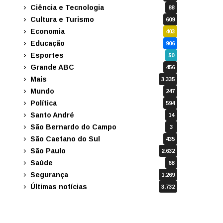
Ciência e Tecnologia
88
Cultura e Turismo
609
Economia
403
Educação
906
Esportes
50
Grande ABC
456
Mais
3.335
Mundo
247
Política
594
Santo André
14
São Bernardo do Campo
3
São Caetano do Sul
435
São Paulo
2.632
Saúde
68
Segurança
1.269
Últimas notícias
3.732