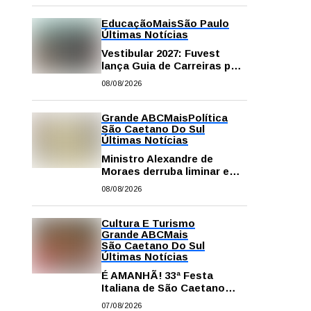
Educação
Mais
São Paulo
Últimas Notícias
Vestibular 2027: Fuvest
lança Guia de Carreiras para
auxiliar candidatos na
08/08/2026
escolha da profissão
Grande ABC
Mais
Política
São Caetano Do Sul
Últimas Notícias
Ministro Alexandre de
Moraes derruba liminar e
restabelece andamento de
08/08/2026
comissão processante
contra vereador Matheus
Gianello
Cultura E Turismo
Grande ABC
Mais
São Caetano Do Sul
Últimas Notícias
É AMANHÃ! 33ª Festa
Italiana de São Caetano
começa neste sábado com
07/08/2026