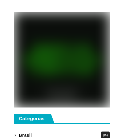
gastronomia, música e
solidariedade
Categorias
Brasil
847