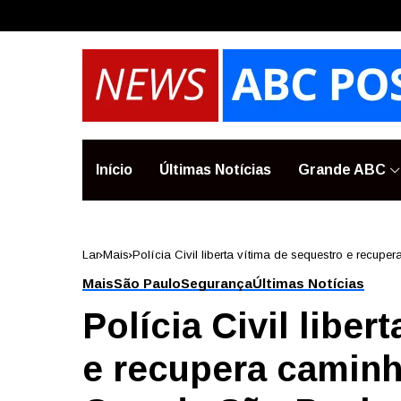
Início
Últimas Notícias
Grande ABC
Lar
Mais
Polícia Civil liberta vítima de sequestro e recu
Mais
São Paulo
Segurança
Últimas Notícias
Polícia Civil liber
e recupera camin