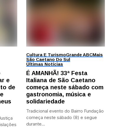
Cultura E Turismo
Grande ABC
Mais
São Caetano Do Sul
Últimas Notícias
e
É AMANHÃ! 33ª Festa
ar e
Italiana de São Caetano
to de
começa neste sábado com
te
gastronomia, música e
heus
solidariedade
Tradicional evento do Bairro Fundação
começa neste sábado (8) e segue
ustiça
durante...
islações