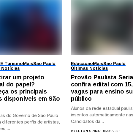
 E Turismo
Mais
São Paulo
Educação
Mais
São Paulo
 Notícias
Últimas Notícias
tirar um projeto
Provão Paulista Seri
al do papel?
confira edital com 15,
ça os principais
vagas para ensino su
is disponíveis em São
público
Alunos da rede estadual paulis
inscritos automaticamente nas
as do Governo de São Paulo
Candidatos da...
diferentes perfis de artistas,
es,...
BY
ELTON SPINA
06/08/2026