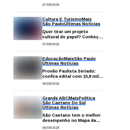
começa neste sábado com
07/08/2026
gastronomia, música e
solidariedade
Cultura E Turismo
Mais
São Paulo
Últimas Notícias
Quer tirar um projeto
cultural do papel? Conheça
os principais editais
07/08/2026
disponíveis em São Paulo
Educação
Mais
São Paulo
Últimas Notícias
Provão Paulista Seriado:
confira edital com 15,8 mil
vagas para ensino superior
06/08/2026
público
Grande ABC
Mais
Política
São Caetano Do Sul
Últimas Notícias
São Caetano tem o melhor
desempenho no Mapa da
Desigualdade da Grande SP
06/08/2026