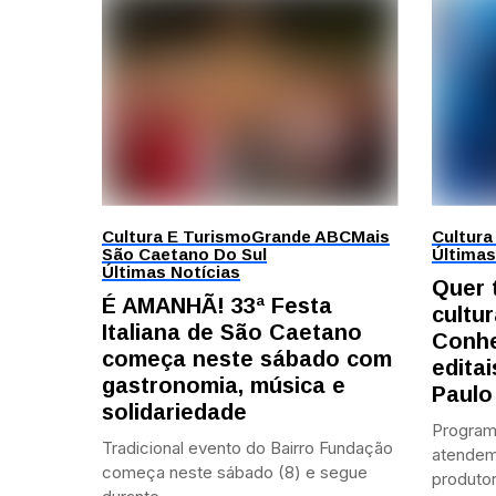
Cultura E Turismo
Grande ABC
Mais
Cultura
São Caetano Do Sul
Últimas
Últimas Notícias
Quer 
É AMANHÃ! 33ª Festa
cultur
Italiana de São Caetano
Conhe
começa neste sábado com
edita
gastronomia, música e
Paulo
solidariedade
Program
Tradicional evento do Bairro Fundação
atendem 
começa neste sábado (8) e segue
produtor