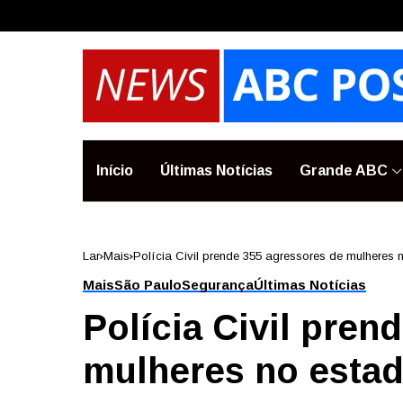
Início
Últimas Notícias
Grande ABC
Lar
Mais
Polícia Civil prende 355 agressores de mulheres
Mais
São Paulo
Segurança
Últimas Notícias
Polícia Civil pren
mulheres no esta