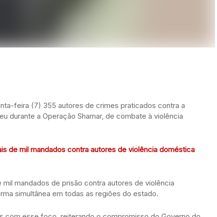
inta-feira (7) 355 autores de crimes praticados contra a
reu durante a Operação Shamar, de combate à violência
ais de mil mandados contra autores de violência doméstica
mil mandados de prisão contra autores de violência
forma simultânea em todas as regiões do estado.
das com esse foco, reiterando o compromisso do Governo do