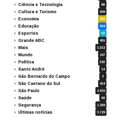
Ciência e Tecnologia
88
Cultura e Turismo
609
Economia
403
Educação
904
Esportes
50
Grande ABC
455
Mais
3.332
Mundo
247
Política
593
Santo André
14
São Bernardo do Campo
3
São Caetano do Sul
434
São Paulo
2.630
Saúde
68
Segurança
1.269
Últimas notícias
3.729