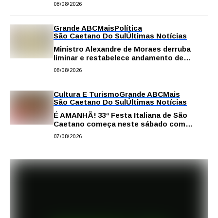
escolha da profissão
08/08/2026
Grande ABC
Mais
Política
São Caetano Do Sul
Últimas Notícias
Ministro Alexandre de Moraes derruba
liminar e restabelece andamento de
comissão processante contra vereador
08/08/2026
Matheus Gianello
Cultura E Turismo
Grande ABC
Mais
São Caetano Do Sul
Últimas Notícias
É AMANHÃ! 33ª Festa Italiana de São
Caetano começa neste sábado com
gastronomia, música e solidariedade
07/08/2026