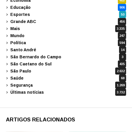
Economia
403
Educação
906
Esportes
50
Grande ABC
456
Mais
3.335
Mundo
247
Política
594
Santo André
14
São Bernardo do Campo
3
São Caetano do Sul
435
São Paulo
2.632
Saúde
68
Segurança
1.269
Últimas notícias
3.732
ARTIGOS RELACIONADOS