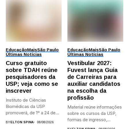
Educação
Mais
São Paulo
Educação
Mais
São Paulo
Últimas Notícias
Últimas Notícias
Curso gratuito
Vestibular 2027:
sobre TDAH reúne
Fuvest lança Guia
pesquisadores da
de Carreiras para
USP; veja como se
auxiliar candidatos
inscrever
na escolha da
profissão
Instituto de Ciências
Biomédicas da USP
Material reúne informações
promoverá, de 1º a 24 de...
sobre os cursos da USP,
formas de ingresso,
BY
ELTON SPINA
08/08/2026
campi,...
BY
ELTON SPINA
08/08/2026