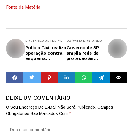
Fonte da Matéria
POSTAGEM ANTERIOR
PRÓXIMA POSTAGEM
Polícia Civil realiza
Governo de SP
operação contra
amplia rede de
esquema
proteção às
milionário de
mulheres com 69
fraudes em
novas Salas DDM
inventário
na capital e no
interior
DEIXE UM COMENTÁRIO
O Seu Endereço De E-Mail Não Será Publicado.
Campos
Obrigatórios São Marcados Com
*