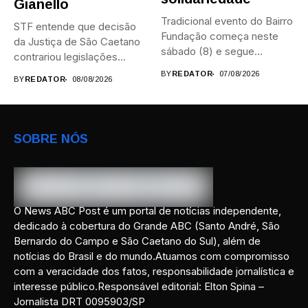
Gianello
Tradicional evento do Bairro
STF entende que decisão
Fundação começa neste
da Justiça de São Caetano
sábado (8) e segue
contrariou legislações
durante...
federais...
BY
REDATOR
07/08/2026
BY
REDATOR
08/08/2026
SOBRE NÓS
O News ABC Post é um portal de notícias independente,
dedicado à cobertura do Grande ABC (Santo André, São
Bernardo do Campo e São Caetano do Sul), além de
notícias do Brasil e do mundo.Atuamos com compromisso
com a veracidade dos fatos, responsabilidade jornalística e
interesse público.Responsável editorial: Elton Spina –
Jornalista DRT 0095903/SP