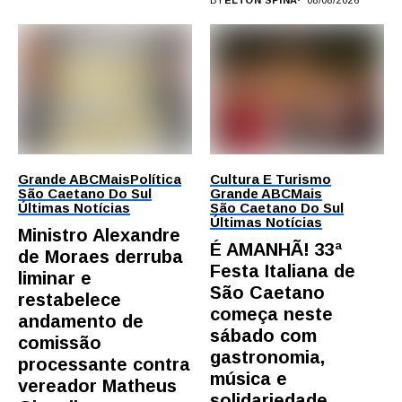
Grande ABC
Mais
Política
Cultura E Turismo
São Caetano Do Sul
Grande ABC
Mais
Últimas Notícias
São Caetano Do Sul
Últimas Notícias
Ministro Alexandre
É AMANHÃ! 33ª
de Moraes derruba
Festa Italiana de
liminar e
São Caetano
restabelece
começa neste
andamento de
sábado com
comissão
gastronomia,
processante contra
música e
vereador Matheus
solidariedade