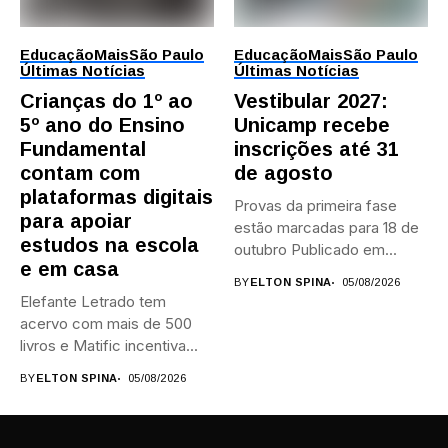
Educação
Mais
São Paulo
Educação
Mais
São Paulo
Últimas Notícias
Últimas Notícias
Crianças do 1º ao
Vestibular 2027:
5º ano do Ensino
Unicamp recebe
Fundamental
inscrições até 31
contam com
de agosto
plataformas digitais
Provas da primeira fase
para apoiar
estão marcadas para 18 de
estudos na escola
outubro Publicado em...
e em casa
BY
ELTON SPINA
05/08/2026
Elefante Letrado tem
acervo com mais de 500
livros e Matific incentiva...
BY
ELTON SPINA
05/08/2026