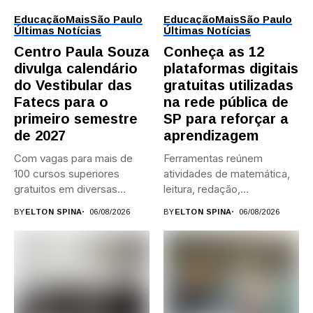
Educação
Mais
São Paulo
Educação
Mais
São Paulo
Últimas Notícias
Últimas Notícias
Centro Paula Souza
Conheça as 12
divulga calendário
plataformas digitais
do Vestibular das
gratuitas utilizadas
Fatecs para o
na rede pública de
primeiro semestre
SP para reforçar a
de 2027
aprendizagem
Com vagas para mais de
Ferramentas reúnem
100 cursos superiores
atividades de matemática,
gratuitos em diversas
leitura, redação,
áreas,...
programação, idiomas e
BY
ELTON SPINA
06/08/2026
BY
ELTON SPINA
06/08/2026
preparação para...