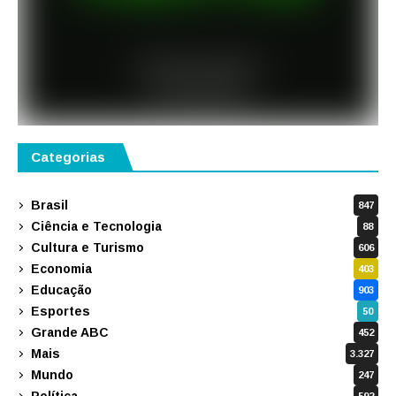
Categorias
Brasil
847
Ciência e Tecnologia
88
Cultura e Turismo
606
Economia
403
Educação
903
Esportes
50
Grande ABC
452
Mais
3.327
Mundo
247
Política