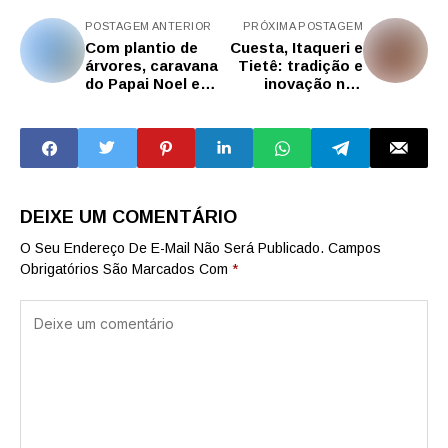
POSTAGEM ANTERIOR
PRÓXIMA POSTAGEM
Com plantio de
Cuesta, Itaqueri e
árvores, caravana
Tietê: tradição e
do Papai Noel e
inovação nas
espetáculos,
Rotas da Cachaça
regiões de Itapeva
de São Paulo
e Registro
celebram o Natal
DEIXE UM COMENTÁRIO
O Seu Endereço De E-Mail Não Será Publicado.
Campos
Obrigatórios São Marcados Com
*