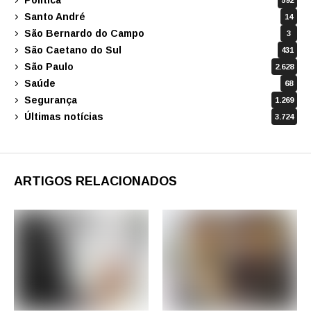
592
Santo André
14
São Bernardo do Campo
3
São Caetano do Sul
431
São Paulo
2.628
Saúde
68
Segurança
1.269
Últimas notícias
3.724
ARTIGOS RELACIONADOS