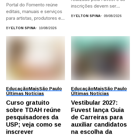
Portal do Fomento reúne
inscrições devem ser
editais, manuais e serviços
feitas...
BY
ELTON SPINA
09/08/2026
para artistas, produtores e...
BY
ELTON SPINA
10/08/2026
Educação
Mais
São Paulo
Educação
Mais
São Paulo
Últimas Notícias
Últimas Notícias
Curso gratuito
Vestibular 2027:
sobre TDAH reúne
Fuvest lança Guia
pesquisadores da
de Carreiras para
USP; veja como se
auxiliar candidatos
inscrever
na escolha da