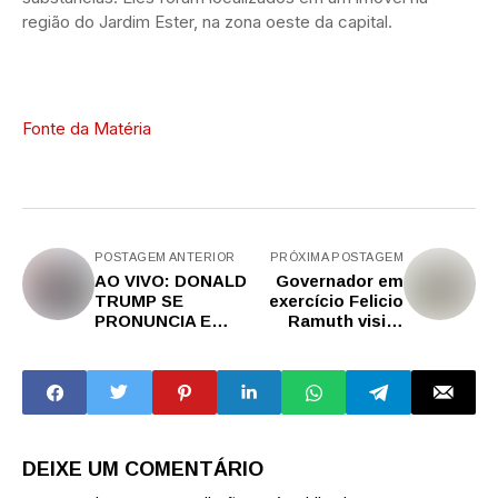
região do Jardim Ester, na zona oeste da capital.
Fonte da Matéria
POSTAGEM ANTERIOR
PRÓXIMA POSTAGEM
AO VIVO: DONALD
Governador em
TRUMP SE
exercício Felicio
PRONUNCIA E
Ramuth visita
CONCEDE
polos de ciência e
COLETIVA EM
inovação em
MEIO A
Campinas
ENCONTRO COM
EMIR DO CATAR -
ISRAEL.
DEIXE UM COMENTÁRIO