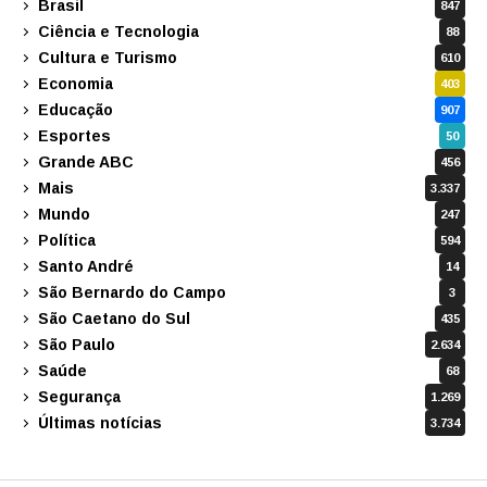
Brasil
847
Ciência e Tecnologia
88
Cultura e Turismo
610
Economia
403
Educação
907
Esportes
50
Grande ABC
456
Mais
3.337
Mundo
247
Política
594
Santo André
14
São Bernardo do Campo
3
São Caetano do Sul
435
São Paulo
2.634
Saúde
68
Segurança
1.269
Últimas notícias
3.734