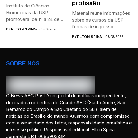
profissão
Instituto de Ciências
Biomédicas da USP
Material reúne informações
promoverá, de 1º a 24 de...
sobre os cursos da USP,
formas de ingresso,
BY
ELTON SPINA
08/08/2026
campi,...
BY
ELTON SPINA
08/08/2026
SOBRE NÓS
O News ABC Post é um portal de notícias independente,
dedicado à cobertura do Grande ABC (Santo André, São
Bernardo do Campo e São Caetano do Sul), além de
notícias do Brasil e do mundo.Atuamos com compromisso
com a veracidade dos fatos, responsabilidade jornalística e
interesse público.Responsável editorial: Elton Spina –
Jornalista DRT 0095903/SP