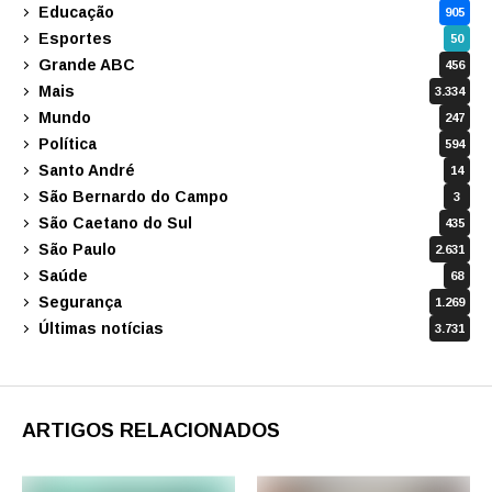
Educação
905
Esportes
50
Grande ABC
456
Mais
3.334
Mundo
247
Política
594
Santo André
14
São Bernardo do Campo
3
São Caetano do Sul
435
São Paulo
2.631
Saúde
68
Segurança
1.269
Últimas notícias
3.731
ARTIGOS RELACIONADOS