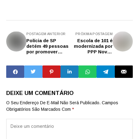
POSTAGEM ANTERIOR
PRÓXIMA POSTAGEM
Polícia de SP
Escola de 101 é
detém 49 pessoas
modernizada por
por promover
PPP Novas
rinhas e maus-
Escolas em SP
tratos a animais
DEIXE UM COMENTÁRIO
O Seu Endereço De E-Mail Não Será Publicado.
Campos
Obrigatórios São Marcados Com
*