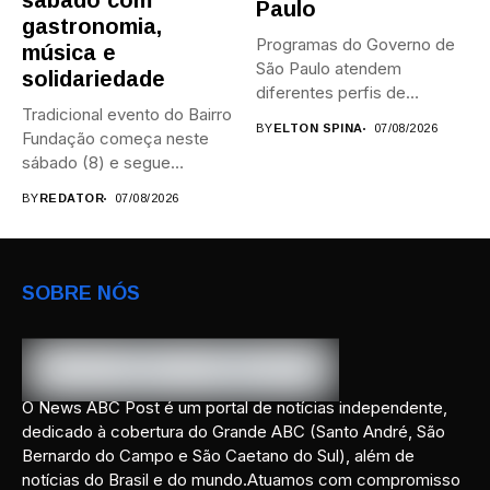
sábado com
Paulo
gastronomia,
Programas do Governo de
música e
São Paulo atendem
solidariedade
diferentes perfis de
Tradicional evento do Bairro
artistas, produtores,...
BY
ELTON SPINA
07/08/2026
Fundação começa neste
sábado (8) e segue
durante...
BY
REDATOR
07/08/2026
SOBRE NÓS
O News ABC Post é um portal de notícias independente,
dedicado à cobertura do Grande ABC (Santo André, São
Bernardo do Campo e São Caetano do Sul), além de
notícias do Brasil e do mundo.Atuamos com compromisso