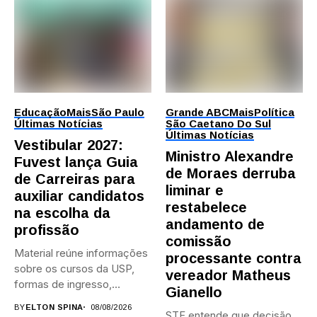
Educação
Mais
São Paulo
Grande ABC
Mais
Política
Últimas Notícias
São Caetano Do Sul
Últimas Notícias
Vestibular 2027:
Ministro Alexandre
Fuvest lança Guia
de Moraes derruba
de Carreiras para
liminar e
auxiliar candidatos
restabelece
na escolha da
andamento de
profissão
comissão
Material reúne informações
processante contra
sobre os cursos da USP,
vereador Matheus
formas de ingresso,
Gianello
campi,...
BY
ELTON SPINA
08/08/2026
STF entende que decisão