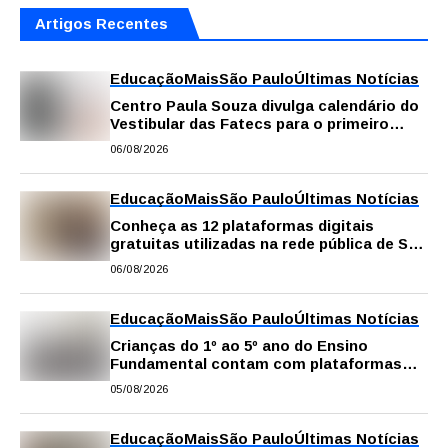
Artigos Recentes
Educação
Mais
São Paulo
Últimas Notícias
Centro Paula Souza divulga calendário do
Vestibular das Fatecs para o primeiro
semestre de 2027
06/08/2026
Educação
Mais
São Paulo
Últimas Notícias
Conheça as 12 plataformas digitais
gratuitas utilizadas na rede pública de SP
para reforçar a aprendizagem
06/08/2026
Educação
Mais
São Paulo
Últimas Notícias
Crianças do 1º ao 5º ano do Ensino
Fundamental contam com plataformas
digitais para apoiar estudos na escola e
05/08/2026
em casa
Educação
Mais
São Paulo
Últimas Notícias