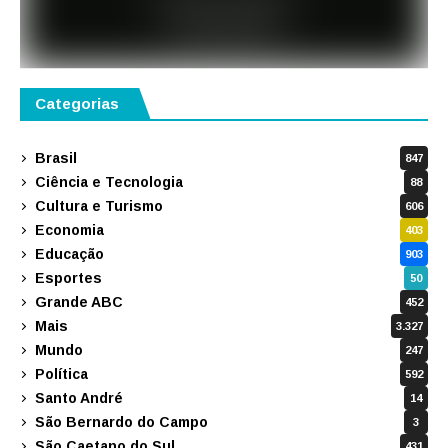
Categorias
Brasil
847
Ciência e Tecnologia
88
Cultura e Turismo
606
Economia
403
Educação
903
Esportes
50
Grande ABC
452
Mais
3.327
Mundo
247
Política
592
Santo André
14
São Bernardo do Campo
3
São Caetano do Sul
431