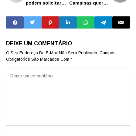
podem solicitar
Campinas querem
refeições para
envolver
estudantes da
comunidade para
rede estadual até
reduzir descarte
esta sexta-feira
incorreto de lixo
(27)
DEIXE UM COMENTÁRIO
O Seu Endereço De E-Mail Não Será Publicado.
Campos
Obrigatórios São Marcados Com
*