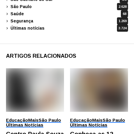
São Paulo
2.628
Saúde
68
Segurança
1.269
Últimas notícias
3.724
ARTIGOS RELACIONADOS
Educação
Mais
São Paulo
Educação
Mais
São Paulo
Últimas Notícias
Últimas Notícias
Centro Paula Souza
Conheça as 12