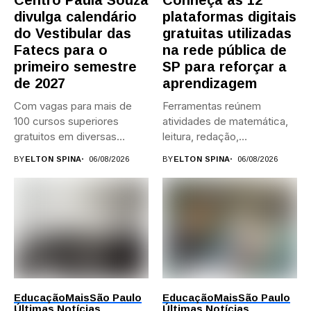
divulga calendário
plataformas digitais
do Vestibular das
gratuitas utilizadas
Fatecs para o
na rede pública de
primeiro semestre
SP para reforçar a
de 2027
aprendizagem
Com vagas para mais de
Ferramentas reúnem
100 cursos superiores
atividades de matemática,
gratuitos em diversas
leitura, redação,
áreas,...
programação, idiomas e
BY
ELTON SPINA
06/08/2026
BY
ELTON SPINA
06/08/2026
preparação para...
Educação
Mais
São Paulo
Educação
Mais
São Paulo
Últimas Notícias
Últimas Notícias