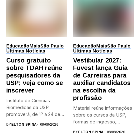
Educação
Mais
São Paulo
Educação
Mais
São Paulo
Últimas Notícias
Últimas Notícias
Curso gratuito
Vestibular 2027:
sobre TDAH reúne
Fuvest lança Guia
pesquisadores da
de Carreiras para
USP; veja como se
auxiliar candidatos
inscrever
na escolha da
profissão
Instituto de Ciências
Biomédicas da USP
Material reúne informações
promoverá, de 1º a 24 de...
sobre os cursos da USP,
formas de ingresso,
BY
ELTON SPINA
08/08/2026
campi,...
BY
ELTON SPINA
08/08/2026