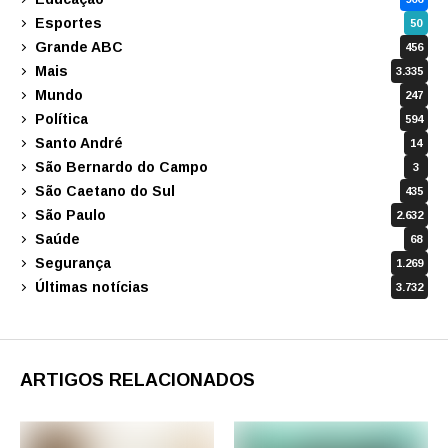
Esportes
50
Grande ABC
456
Mais
3.335
Mundo
247
Política
594
Santo André
14
São Bernardo do Campo
3
São Caetano do Sul
435
São Paulo
2.632
Saúde
68
Segurança
1.269
Últimas notícias
3.732
ARTIGOS RELACIONADOS