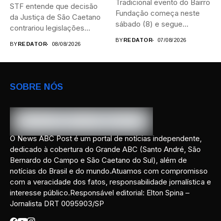
Tradicional evento do Bairro
STF entende que decisão
Fundação começa neste
da Justiça de São Caetano
sábado (8) e segue
contrariou legislações
durante...
federais...
BY
REDATOR
07/08/2026
BY
REDATOR
08/08/2026
SOBRE NÓS
O News ABC Post é um portal de notícias independente,
dedicado à cobertura do Grande ABC (Santo André, São
Bernardo do Campo e São Caetano do Sul), além de
notícias do Brasil e do mundo.Atuamos com compromisso
com a veracidade dos fatos, responsabilidade jornalística e
interesse público.Responsável editorial: Elton Spina –
Jornalista DRT 0095903/SP