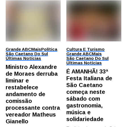
Grande ABC
Mais
Política
Cultura E Turismo
São Caetano Do Sul
Grande ABC
Mais
Últimas Notícias
São Caetano Do Sul
Últimas Notícias
Ministro Alexandre
É AMANHÃ! 33ª
de Moraes derruba
Festa Italiana de
liminar e
São Caetano
restabelece
começa neste
andamento de
sábado com
comissão
gastronomia,
processante contra
música e
vereador Matheus
solidariedade
Gianello