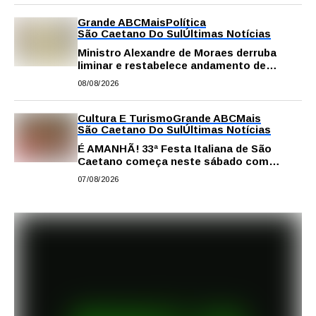
Grande ABC
Mais
Política
São Caetano Do Sul
Últimas Notícias
Ministro Alexandre de Moraes derruba
liminar e restabelece andamento de
comissão processante contra vereador
08/08/2026
Matheus Gianello
Cultura E Turismo
Grande ABC
Mais
São Caetano Do Sul
Últimas Notícias
É AMANHÃ! 33ª Festa Italiana de São
Caetano começa neste sábado com
gastronomia, música e solidariedade
07/08/2026