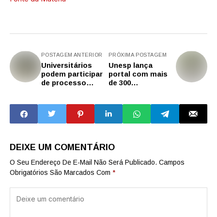
POSTAGEM ANTERIOR
PRÓXIMA POSTAGEM
Universitários
Unesp lança
podem participar
portal com mais
de processo
de 300
seletivo de
oportunidades de
transferência para
formação em
a USP
cursos livres, de
extensão e de
pós-graduação
DEIXE UM COMENTÁRIO
O Seu Endereço De E-Mail Não Será Publicado.
Campos
Obrigatórios São Marcados Com
*