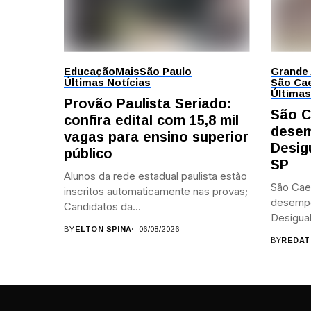
Educação
Mais
São Paulo
Grande
Últimas Notícias
São Cae
Últimas
Provão Paulista Seriado:
São C
confira edital com 15,8 mil
desem
vagas para ensino superior
Desig
público
SP
Alunos da rede estadual paulista estão
São Cae
inscritos automaticamente nas provas;
desemp
Candidatos da...
Desigual
BY
ELTON SPINA
06/08/2026
BY
REDAT