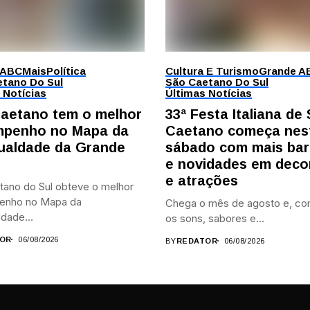
 ABC
Mais
Política
Cultura E Turismo
Grande A
tano Do Sul
São Caetano Do Sul
 Notícias
Últimas Notícias
aetano tem o melhor
33ª Festa Italiana de
penho no Mapa da
Caetano começa nes
ualdade da Grande
sábado com mais bar
e novidades em deco
e atrações
tano do Sul obteve o melhor
enho no Mapa da
Chega o mês de agosto e, co
dade...
os sons, sabores e...
OR
06/08/2026
BY
REDATOR
06/08/2026