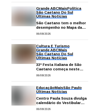
Grande ABC
Mais
Política
São Caetano Do Sul
Últimas Notícias
São Caetano tem o melhor
desempenho no Mapa da
Desigualdade da Grande SP
06/08/2026
Cultura E Turismo
Grande ABC
Mais
São Caetano Do Sul
Últimas Notícias
33ª Festa Italiana de São
Caetano começa neste
sábado com mais barracas
06/08/2026
e novidades em decoração
e atrações
Educação
Mais
São Paulo
Últimas Notícias
Centro Paula Souza divulga
calendário do Vestibular
das Fatecs para o primeiro
06/08/2026