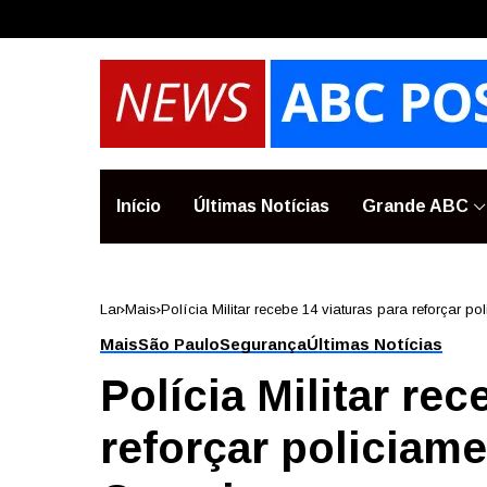
Início
Últimas Notícias
Grande ABC
Lar
Mais
Polícia Militar recebe 14 viaturas para reforçar 
Mais
São Paulo
Segurança
Últimas Notícias
Polícia Militar rec
reforçar policiame