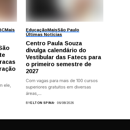
BC
Mais
Educação
Mais
São Paulo
Últimas Notícias
Centro Paula Souza
 São
divulga calendário do
te
Vestibular das Fatecs para
racas
o primeiro semestre de
ração
2027
Com vagas para mais de 100 cursos
m ele,
superiores gratuitos em diversas
áreas,...
BY
ELTON SPINA
06/08/2026