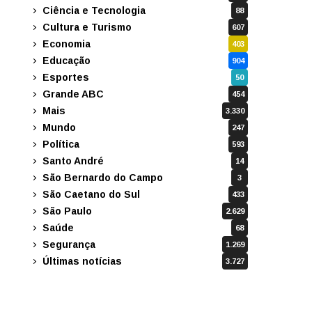
Ciência e Tecnologia
88
Cultura e Turismo
607
Economia
403
Educação
904
Esportes
50
Grande ABC
454
Mais
3.330
Mundo
247
Política
593
Santo André
14
São Bernardo do Campo
3
São Caetano do Sul
433
São Paulo
2.629
Saúde
68
Segurança
1.269
Últimas notícias
3.727