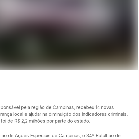
sponsável pela região de Campinas, recebeu 14 novas
gurança local e ajudar na diminuição dos indicadores criminais.
 foi de R$ 2,2 milhões por parte do estado.
talhão de Ações Especiais de Campinas, o 34º Batalhão de