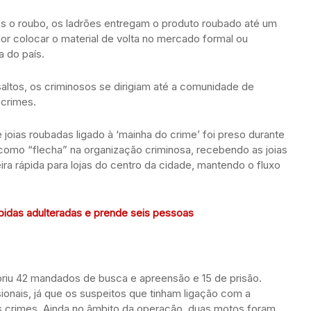
ós o roubo, os ladrões entregam o produto roubado até um
dor colocar o material de volta no mercado formal ou
 do país.
altos, os criminosos se dirigiam até a comunidade de
 crimes.
 joias roubadas ligado à ‘mainha do crime’ foi preso durante
mo “flecha” na organização criminosa, recebendo as joias
a rápida para lojas do centro da cidade, mantendo o fluxo
bidas adulteradas e prende seis pessoas
riu 42 mandados de busca e apreensão e 15 de prisão.
onais, já que os suspeitos que tinham ligação com a
os crimes. Ainda no âmbito da operação, duas motos foram