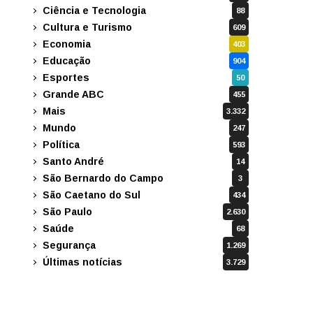
Ciência e Tecnologia
88
Cultura e Turismo
609
Economia
403
Educação
904
Esportes
50
Grande ABC
455
Mais
3.332
Mundo
247
Política
593
Santo André
14
São Bernardo do Campo
3
São Caetano do Sul
434
São Paulo
2.630
Saúde
68
Segurança
1.269
Últimas notícias
3.729