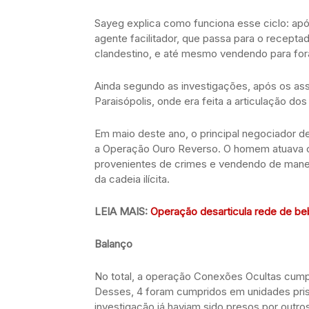
Sayeg explica como funciona esse ciclo: ap
agente facilitador, que passa para o recepta
clandestino, e até mesmo vendendo para fora
Ainda segundo as investigações, após os ass
Paraisópolis, onde era feita a articulação dos
Em maio deste ano, o principal negociador de
a Operação Ouro Reverso. O homem atuava co
provenientes de crimes e vendendo de maneir
da cadeia ilícita.
LEIA MAIS:
Operação desarticula rede de be
Balanço
No total, a operação Conexões Ocultas cump
Desses, 4 foram cumpridos em unidades prisi
investigação já haviam sido presos por outr