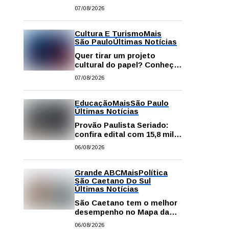
começa neste sábado com
07/08/2026
gastronomia, música e
solidariedade
Cultura E Turismo
Mais
São Paulo
Últimas Notícias
Quer tirar um projeto
cultural do papel? Conheça
os principais editais
07/08/2026
disponíveis em São Paulo
Educação
Mais
São Paulo
Últimas Notícias
Provão Paulista Seriado:
confira edital com 15,8 mil
vagas para ensino superior
06/08/2026
público
Grande ABC
Mais
Política
São Caetano Do Sul
Últimas Notícias
São Caetano tem o melhor
desempenho no Mapa da
Desigualdade da Grande SP
06/08/2026