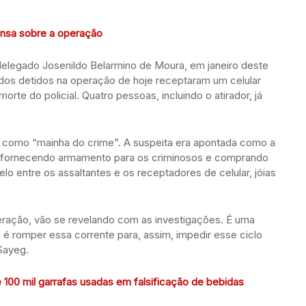
ensa sobre a operação
delegado Josenildo Belarmino de Moura, em janeiro deste
dos detidos na operação de hoje receptaram um celular
te do policial. Quatro pessoas, incluindo o atirador, já
 como “mainha do crime”. A suspeita era apontada como a
e, fornecendo armamento para os criminosos e comprando
elo entre os assaltantes e os receptadores de celular, jóias
ração, vão se revelando com as investigações. É uma
 é romper essa corrente para, assim, impedir esse ciclo
 Sayeg.
de 100 mil garrafas usadas em falsificação de bebidas