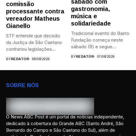
sábado com
comissão
gastronomia,
processante contra
música e
vereador Matheus
solidariedade
Gianello
Tradicional evento do Bairro
STF entende que decisão
Fundação começa neste
da Justiça de São Caetano
sábado (8) e segue
contrariou legislações
durante...
federais...
BY
REDATOR
07/08/2026
BY
REDATOR
08/08/2026
SOBRE NÓS
O News ABC Post é um portal de notícias independente,
dedicado à cobertura do Grande ABC (Santo André, São
Bernardo do Campo e São Caetano do Sul), além de