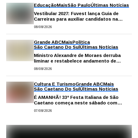
Educação
Mais
São Paulo
Últimas Notícias
Vestibular 2027: Fuvest lança Guia de
Carreiras para auxiliar candidatos na
escolha da profissão
08/08/2026
Grande ABC
Mais
Política
São Caetano Do Sul
Últimas Notícias
Ministro Alexandre de Moraes derruba
liminar e restabelece andamento de
comissão processante contra vereador
08/08/2026
Matheus Gianello
Cultura E Turismo
Grande ABC
Mais
São Caetano Do Sul
Últimas Notícias
É AMANHÃ! 33ª Festa Italiana de São
Caetano começa neste sábado com
gastronomia, música e solidariedade
07/08/2026