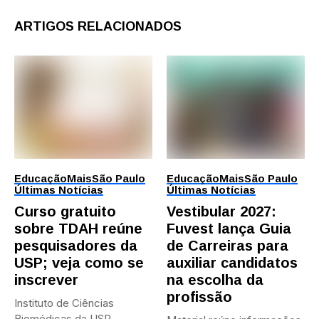
ARTIGOS RELACIONADOS
Educação
Mais
São Paulo
Educação
Mais
São Paulo
Últimas Notícias
Últimas Notícias
Curso gratuito
Vestibular 2027:
sobre TDAH reúne
Fuvest lança Guia
pesquisadores da
de Carreiras para
USP; veja como se
auxiliar candidatos
inscrever
na escolha da
profissão
Instituto de Ciências
Biomédicas da USP