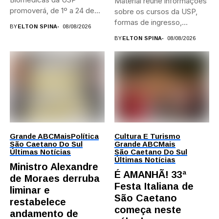
Material reúne informações
promoverá, de 1º a 24 de...
sobre os cursos da USP,
formas de ingresso,
BY
ELTON SPINA
08/08/2026
campi,...
BY
ELTON SPINA
08/08/2026
Grande ABC
Mais
Política
Cultura E Turismo
São Caetano Do Sul
Grande ABC
Mais
Últimas Notícias
São Caetano Do Sul
Últimas Notícias
Ministro Alexandre
É AMANHÃ! 33ª
de Moraes derruba
Festa Italiana de
liminar e
São Caetano
restabelece
começa neste
andamento de