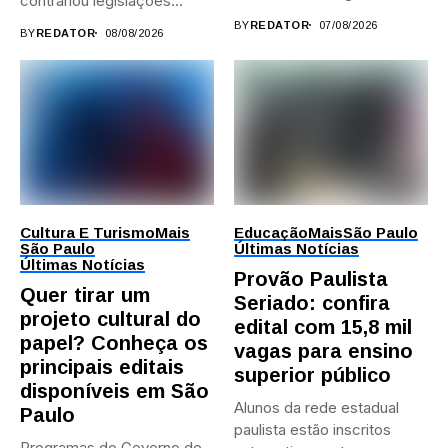
contrariou legislações
durante...
federais...
BY
REDATOR
07/08/2026
BY
REDATOR
08/08/2026
Cultura E Turismo
Mais
Educação
Mais
São Paulo
São Paulo
Últimas Notícias
Últimas Notícias
Provão Paulista
Quer tirar um
Seriado: confira
projeto cultural do
edital com 15,8 mil
papel? Conheça os
vagas para ensino
principais editais
superior público
disponíveis em São
Alunos da rede estadual
Paulo
paulista estão inscritos
Programas do Governo de