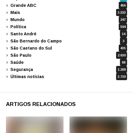
Grande ABC
456
Mais
3.333
Mundo
247
Política
594
Santo André
14
São Bernardo do Campo
3
São Caetano do Sul
435
São Paulo
2.630
Saúde
68
Segurança
1.269
Últimas notícias
3.730
ARTIGOS RELACIONADOS