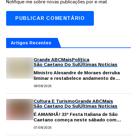
Notifique-me sobre novas publicações por e-mail.
Artigos Recentes
Grande ABC
Mais
Política
São Caetano Do Sul
Últimas Notícias
Ministro Alexandre de Moraes derruba
liminar e restabelece andamento de
comissão processante contra vereador
08/08/2026
Matheus Gianello
Cultura E Turismo
Grande ABC
Mais
São Caetano Do Sul
Últimas Notícias
É AMANHÃ! 33ª Festa Italiana de São
Caetano começa neste sábado com
gastronomia, música e solidariedade
07/08/2026