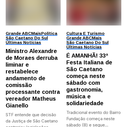
Grande ABC
Mais
Política
Cultura E Turismo
São Caetano Do Sul
Grande ABC
Mais
Últimas Notícias
São Caetano Do Sul
Últimas Notícias
Ministro Alexandre
É AMANHÃ! 33ª
de Moraes derruba
Festa Italiana de
liminar e
São Caetano
restabelece
começa neste
andamento de
sábado com
comissão
gastronomia,
processante contra
música e
vereador Matheus
solidariedade
Gianello
Tradicional evento do Bairro
STF entende que decisão
Fundação começa neste
da Justiça de São Caetano
sábado (8) e segue