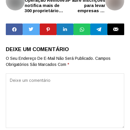
Operação Remove
SP abre inscrições
notifica mais de
para levar
300 proprietários
empresas de
de veículos
turismo para feira
‘abandonados’ nas
de negócios na
ruas de São
Inglaterra
Caetano até
agosto de 2025
DEIXE UM COMENTÁRIO
O Seu Endereço De E-Mail Não Será Publicado.
Campos
Obrigatórios São Marcados Com
*