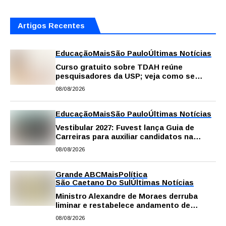
Artigos Recentes
Educação
Mais
São Paulo
Últimas Notícias
Curso gratuito sobre TDAH reúne
pesquisadores da USP; veja como se
inscrever
08/08/2026
Educação
Mais
São Paulo
Últimas Notícias
Vestibular 2027: Fuvest lança Guia de
Carreiras para auxiliar candidatos na
escolha da profissão
08/08/2026
Grande ABC
Mais
Política
São Caetano Do Sul
Últimas Notícias
Ministro Alexandre de Moraes derruba
liminar e restabelece andamento de
comissão processante contra vereador
08/08/2026
Matheus Gianello