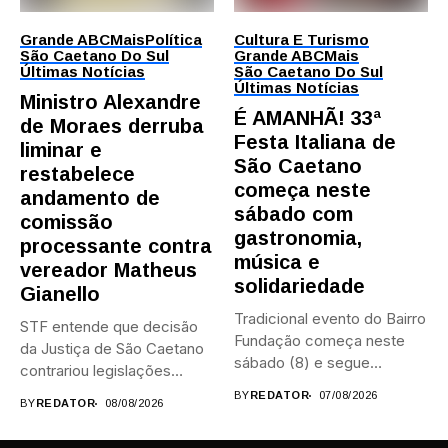
Grande ABC
Mais
Política
Cultura E Turismo
São Caetano Do Sul
Grande ABC
Mais
Últimas Notícias
São Caetano Do Sul
Últimas Notícias
Ministro Alexandre
É AMANHÃ! 33ª
de Moraes derruba
Festa Italiana de
liminar e
São Caetano
restabelece
começa neste
andamento de
sábado com
comissão
gastronomia,
processante contra
música e
vereador Matheus
solidariedade
Gianello
Tradicional evento do Bairro
STF entende que decisão
Fundação começa neste
da Justiça de São Caetano
sábado (8) e segue
contrariou legislações
durante...
federais...
BY
REDATOR
07/08/2026
BY
REDATOR
08/08/2026