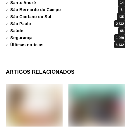
Santo André
14
São Bernardo do Campo
3
São Caetano do Sul
435
São Paulo
2.632
Saúde
68
Segurança
1.269
Últimas notícias
3.732
ARTIGOS RELACIONADOS