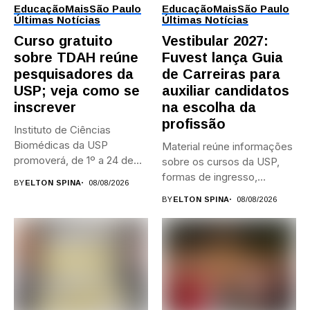
Educação
Mais
São Paulo
Educação
Mais
São Paulo
Últimas Notícias
Últimas Notícias
Curso gratuito
Vestibular 2027:
sobre TDAH reúne
Fuvest lança Guia
pesquisadores da
de Carreiras para
USP; veja como se
auxiliar candidatos
inscrever
na escolha da
profissão
Instituto de Ciências
Biomédicas da USP
Material reúne informações
promoverá, de 1º a 24 de...
sobre os cursos da USP,
formas de ingresso,
BY
ELTON SPINA
08/08/2026
campi,...
BY
ELTON SPINA
08/08/2026