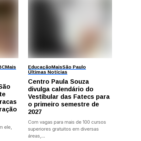
BC
Mais
Educação
Mais
São Paulo
Últimas Notícias
Centro Paula Souza
 São
divulga calendário do
te
Vestibular das Fatecs para
racas
o primeiro semestre de
ração
2027
Com vagas para mais de 100 cursos
m ele,
superiores gratuitos em diversas
áreas,...