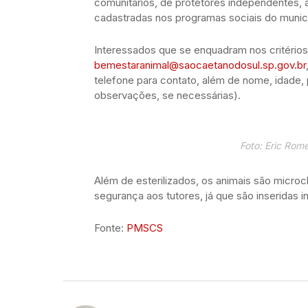
comunitários, de protetores independentes, a
cadastradas nos programas sociais do municí
Interessados que se enquadram nos critério
bemestaranimal@saocaetanodosul.sp.gov.br
telefone para contato, além de nome, idade,
observações, se necessárias).
Foto: Eric Rom
Além de esterilizados, os animais são micro
segurança aos tutores, já que são inseridas
Fonte:
PMSCS