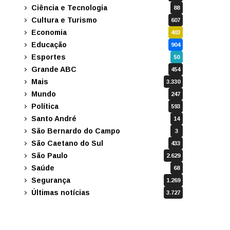
Ciência e Tecnologia
88
Cultura e Turismo
607
Economia
403
Educação
904
Esportes
50
Grande ABC
454
Mais
3.330
Mundo
247
Política
593
Santo André
14
São Bernardo do Campo
3
São Caetano do Sul
433
São Paulo
2.629
Saúde
68
Segurança
1.269
Últimas notícias
3.727