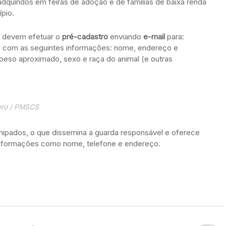
dquiridos em feiras de adoção e de famílias de baixa renda
pio.
s devem efetuar o
pré-cadastro
enviando
e-mail
para:
, com as seguintes informações: nome, endereço e
 peso aproximado, sexo e raça do animal (e outras
ero / PMSCS
chipados, o que dissemina a guarda responsável e oferece
 informações como nome, telefone e endereço.