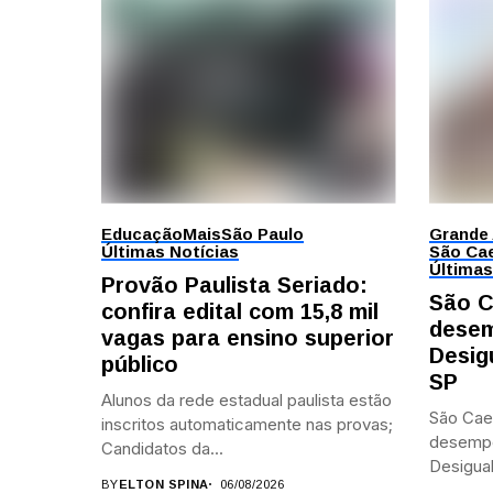
Educação
Mais
São Paulo
Grande
Últimas Notícias
São Cae
Últimas
Provão Paulista Seriado:
São C
confira edital com 15,8 mil
desem
vagas para ensino superior
Desig
público
SP
Alunos da rede estadual paulista estão
São Cae
inscritos automaticamente nas provas;
desemp
Candidatos da...
Desigual
BY
ELTON SPINA
06/08/2026