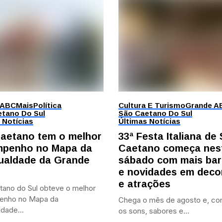
 ABC
Mais
Política
Cultura E Turismo
Grande A
tano Do Sul
São Caetano Do Sul
 Notícias
Últimas Notícias
aetano tem o melhor
33ª Festa Italiana de
penho no Mapa da
Caetano começa nes
ualdade da Grande
sábado com mais bar
e novidades em deco
e atrações
tano do Sul obteve o melhor
enho no Mapa da
Chega o mês de agosto e, co
dade...
os sons, sabores e...