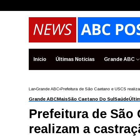
Início
Últimas Notícias
Grande ABC
Lar
Grande ABC
Prefeitura de São Caetano e USCS realiz
Grande ABC
Mais
São Caetano Do Sul
Saúde
Últi
Prefeitura de São
realizam a castraç