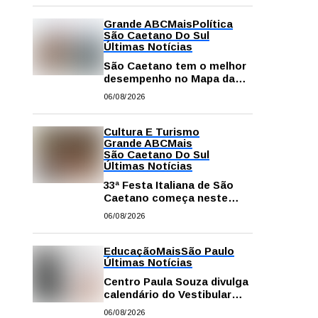
Grande ABC
Mais
Política
São Caetano Do Sul
Últimas Notícias
São Caetano tem o melhor
desempenho no Mapa da
Desigualdade da Grande SP
06/08/2026
Cultura E Turismo
Grande ABC
Mais
São Caetano Do Sul
Últimas Notícias
33ª Festa Italiana de São
Caetano começa neste
sábado com mais barracas
06/08/2026
e novidades em decoração
e atrações
Educação
Mais
São Paulo
Últimas Notícias
Centro Paula Souza divulga
calendário do Vestibular
das Fatecs para o primeiro
06/08/2026