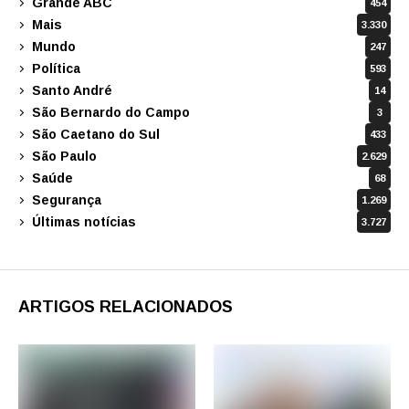
Grande ABC
454
Mais
3.330
Mundo
247
Política
593
Santo André
14
São Bernardo do Campo
3
São Caetano do Sul
433
São Paulo
2.629
Saúde
68
Segurança
1.269
Últimas notícias
3.727
ARTIGOS RELACIONADOS