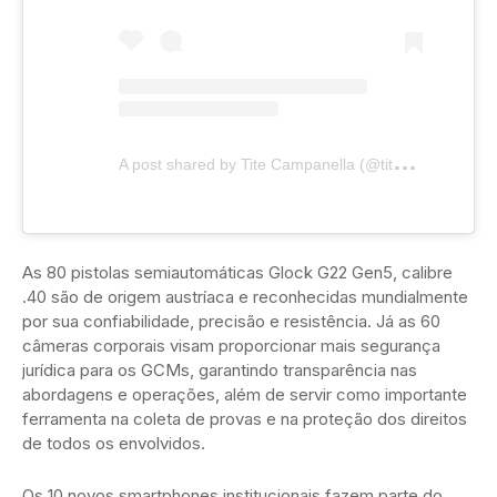
A
post shared by Tite Campanella (@titecampanella)
As 80 pistolas semiautomáticas Glock G22 Gen5, calibre
.40 são de origem austríaca e reconhecidas mundialmente
por sua confiabilidade, precisão e resistência. Já as 60
câmeras corporais visam proporcionar mais segurança
jurídica para os GCMs, garantindo transparência nas
abordagens e operações, além de servir como importante
ferramenta na coleta de provas e na proteção dos direitos
de todos os envolvidos.
Os 10 novos smartphones institucionais fazem parte do