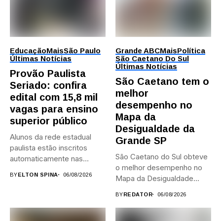
Educação
Mais
São Paulo
Grande ABC
Mais
Política
Últimas Notícias
São Caetano Do Sul
Últimas Notícias
Provão Paulista
São Caetano tem o
Seriado: confira
melhor
edital com 15,8 mil
desempenho no
vagas para ensino
Mapa da
superior público
Desigualdade da
Alunos da rede estadual
Grande SP
paulista estão inscritos
São Caetano do Sul obteve
automaticamente nas
o melhor desempenho no
provas; Candidatos da...
BY
ELTON SPINA
06/08/2026
Mapa da Desigualdade...
BY
REDATOR
06/08/2026