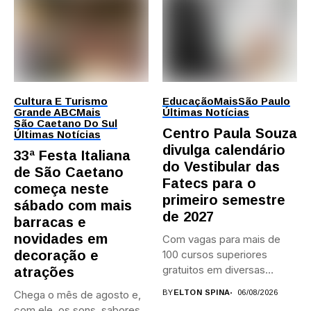
Cultura E Turismo
Educação
Mais
São Paulo
Grande ABC
Mais
Últimas Notícias
São Caetano Do Sul
Centro Paula Souza
Últimas Notícias
divulga calendário
33ª Festa Italiana
do Vestibular das
de São Caetano
Fatecs para o
começa neste
primeiro semestre
sábado com mais
de 2027
barracas e
novidades em
Com vagas para mais de
decoração e
100 cursos superiores
gratuitos em diversas
atrações
áreas,...
Chega o mês de agosto e,
BY
ELTON SPINA
06/08/2026
com ele, os sons, sabores