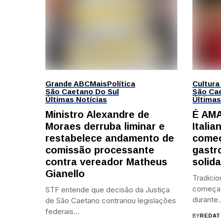
Grande ABC
Mais
Política
Cultura
São Caetano Do Sul
São Cae
Últimas Notícias
Últimas
Ministro Alexandre de
É AMA
Moraes derruba liminar e
Itali
restabelece andamento de
começ
comissão processante
gastr
contra vereador Matheus
solid
Gianello
Tradicio
começa 
STF entende que decisão da Justiça
durante..
de São Caetano contrariou legislações
federais...
BY
REDAT