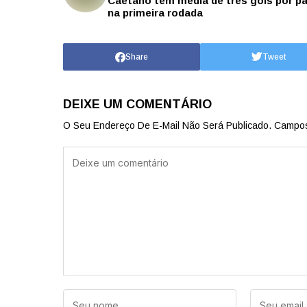
Caetano tem média de três gols por pa
na primeira rodada
Share
Tweet
DEIXE UM COMENTÁRIO
O Seu Endereço De E-Mail Não Será Publicado.
Campos