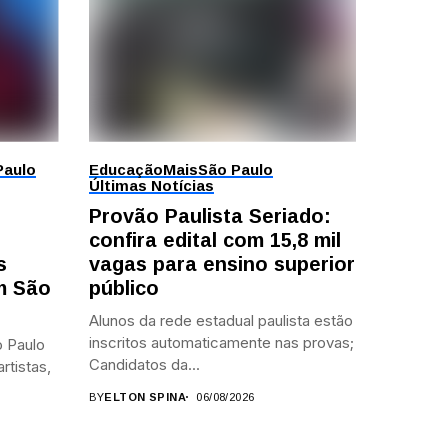
Paulo
Educação
Mais
São Paulo
Últimas Notícias
Provão Paulista Seriado:
confira edital com 15,8 mil
s
vagas para ensino superior
em São
público
Alunos da rede estadual paulista estão
inscritos automaticamente nas provas;
 Paulo
Candidatos da...
rtistas,
BY
ELTON SPINA
06/08/2026