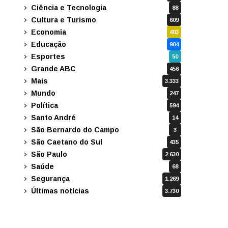
Ciência e Tecnologia
88
Cultura e Turismo
609
Economia
403
Educação
904
Esportes
50
Grande ABC
456
Mais
3.333
Mundo
247
Política
594
Santo André
14
São Bernardo do Campo
3
São Caetano do Sul
435
São Paulo
2.630
Saúde
68
Segurança
1.269
Últimas notícias
3.730