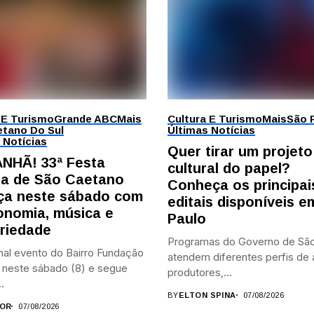
 E Turismo
Grande ABC
Mais
Cultura E Turismo
Mais
São 
tano Do Sul
Últimas Notícias
 Notícias
Quer tirar um projeto
NHÃ! 33ª Festa
cultural do papel?
ana de São Caetano
Conheça os principai
a neste sábado com
editais disponíveis 
onomia, música e
Paulo
ariedade
Programas do Governo de São
nal evento do Bairro Fundação
atendem diferentes perfis de a
neste sábado (8) e segue
produtores,...
.
BY
ELTON SPINA
07/08/2026
OR
07/08/2026