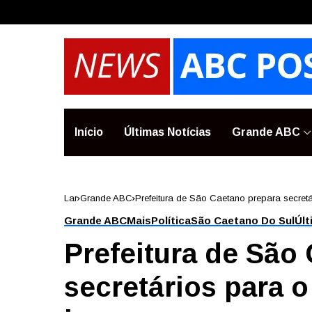
Início
Últimas Notícias
Grande ABC
Lar
Grande ABC
Prefeitura de São Caetano prepara secret
Grande ABC
Mais
Política
São Caetano Do Sul
Últ
Prefeitura de São
secretários para 