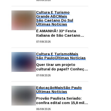
08/08/2026
comissão processante
contra vereador Matheus
Gianello
Cultura E Turismo
Grande ABC
Mais
São Caetano Do Sul
Últimas Notícias
É AMANHÃ! 33ª Festa
Italiana de São Caetano
começa neste sábado com
07/08/2026
gastronomia, música e
solidariedade
Cultura E Turismo
Mais
São Paulo
Últimas Notícias
Quer tirar um projeto
cultural do papel? Conheça
os principais editais
07/08/2026
disponíveis em São Paulo
Educação
Mais
São Paulo
Últimas Notícias
Provão Paulista Seriado:
confira edital com 15,8 mil
vagas para ensino superior
06/08/2026