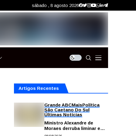
sábado , 8 agosto 2026
Artigos Recentes
Grande ABC
Mais
Política
São Caetano Do Sul
Últimas Notícias
Ministro Alexandre de
Moraes derruba liminar e
restabelece andamento de