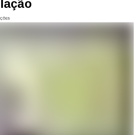
ulação
AÇÕES